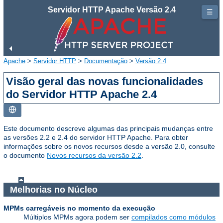
Servidor HTTP Apache Versão 2.4
☰
Apache
>
Servidor HTTP
>
Documentação
>
Versão 2.4
Visão geral das novas funcionalidades
do Servidor HTTP Apache 2.4
Este documento descreve algumas das principais mudanças entre
as versões 2.2 e 2.4 do servidor HTTP Apache. Para obter
informações sobre os novos recursos desde a versão 2.0, consulte
o documento
Novos recursos da versão 2.2
.
Melhorias no Núcleo
MPMs carregáveis no momento da execução
Múltiplos MPMs agora podem ser
compilados como módulos