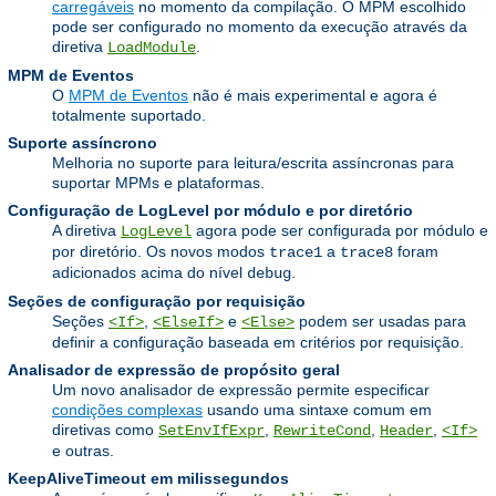
carregáveis
no momento da compilação. O MPM escolhido
pode ser configurado no momento da execução através da
diretiva
.
LoadModule
MPM de Eventos
O
MPM de Eventos
não é mais experimental e agora é
totalmente suportado.
Suporte assíncrono
Melhoria no suporte para leitura/escrita assíncronas para
suportar MPMs e plataformas.
Configuração de LogLevel por módulo e por diretório
A diretiva
agora pode ser configurada por módulo e
LogLevel
por diretório. Os novos modos
a
foram
trace1
trace8
adicionados acima do nível
.
debug
Seções de configuração por requisição
Seções
,
e
podem ser usadas para
<If>
<ElseIf>
<Else>
definir a configuração baseada em critérios por requisição.
Analisador de expressão de propósito geral
Um novo analisador de expressão permite especificar
condições complexas
usando uma sintaxe comum em
diretivas como
,
,
,
SetEnvIfExpr
RewriteCond
Header
<If>
e outras.
KeepAliveTimeout em milissegundos