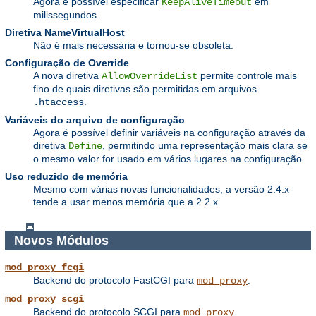
Agora é possível especificar
em
KeepAliveTimeout
milissegundos.
Diretiva NameVirtualHost
Não é mais necessária e tornou-se obsoleta.
Configuração de Override
A nova diretiva
permite controle mais
AllowOverrideList
fino de quais diretivas são permitidas em arquivos
.
.htaccess
Variáveis do arquivo de configuração
Agora é possível definir variáveis na configuração através da
diretiva
, permitindo uma representação mais clara se
Define
o mesmo valor for usado em vários lugares na configuração.
Uso reduzido de memória
Mesmo com várias novas funcionalidades, a versão 2.4.x
tende a usar menos memória que a 2.2.x.
Novos Módulos
mod_proxy_fcgi
Backend do protocolo FastCGI para
.
mod_proxy
mod_proxy_scgi
Backend do protocolo SCGI para
.
mod_proxy