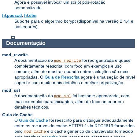
Agora é possível invocar um script pós-rotação
personalizado.
,
htpasswd
htdbm
Suporte para o algoritmo bcrypt (disponível na versão 2.4.4 e
posteriores).
Documentação
mod_rewrite
A documentação do
foi reorganizada e quase
mod_rewrite
completamente reescrita, com foco em exemplos e uso
comum, além de mostrar quando outras soluções são mais
apropriadas. O
Guia de Reescrita
agora é uma seção de nível
superior com muito mais detalhes e melhor organização.
mod_ssl
A documentação do
foi bastante aprimorada, com
mod_ssl
mais exemplos para iniciantes, além do foco anterior em
detalhes técnicos.
Guia de Cache
O
Guia de Cache
foi reescrito para distinguir adequadamente
entre os recursos de cache HTTP/1.1 da RFC2616 fornecidos
pelo
e o cache genérico de chave/valor fornecido
mod_cache
pela interface
socache
bem como para abranger o cache