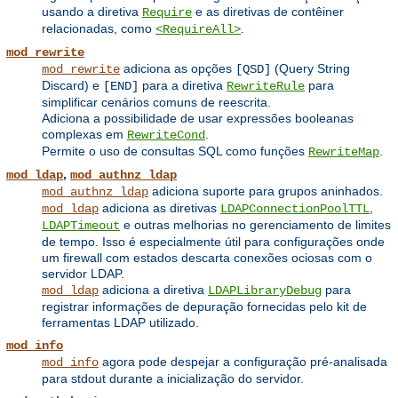
usando a diretiva
e as diretivas de contêiner
Require
relacionadas, como
.
<RequireAll>
mod_rewrite
adiciona as opções
(Query String
mod_rewrite
[QSD]
Discard) e
para a diretiva
para
[END]
RewriteRule
simplificar cenários comuns de reescrita.
Adiciona a possibilidade de usar expressões booleanas
complexas em
.
RewriteCond
Permite o uso de consultas SQL como funções
.
RewriteMap
,
mod_ldap
mod_authnz_ldap
adiciona suporte para grupos aninhados.
mod_authnz_ldap
adiciona as diretivas
,
mod_ldap
LDAPConnectionPoolTTL
e outras melhorias no gerenciamento de limites
LDAPTimeout
de tempo. Isso é especialmente útil para configurações onde
um firewall com estados descarta conexões ociosas com o
servidor LDAP.
adiciona a diretiva
para
mod_ldap
LDAPLibraryDebug
registrar informações de depuração fornecidas pelo kit de
ferramentas LDAP utilizado.
mod_info
agora pode despejar a configuração pré-analisada
mod_info
para stdout durante a inicialização do servidor.