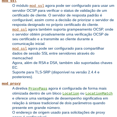
mod_ssl
O módulo
agora pode ser configurado para usar um
mod_ssl
servidor OCSP para verificar o status de validação de um
certificado de cliente. O servidor de resposta padrão é
configurável, assim como a decisão de priorizar o servidor de
resposta designado no próprio certificado do cliente.
agora também suporta grampeamento OCSP, onde
mod_ssl
o servidor obtém proativamente uma verificação OCSP de
seu certificado e a transmite ao cliente durante a
comunicação inicial.
agora pode ser configurado para compartilhar
mod_ssl
dados de sessão SSL entre servidores através do
memcached
Agora, além de RSA e DSA, também são suportadas chaves
EC.
Suporte para TLS-SRP (disponível na versão 2.4.4 e
posteriores).
mod_proxy
A diretiva
agora é configurada de forma mais
ProxyPass
otimizada dentro de um bloco
ou
Location
LocationMatch
e oferece uma vantagem de desempenho significativa em
relação à sintaxe tradicional de dois parâmetros quando
presente em grande número.
O endereço de origem usado para solicitações de proxy
agora é configurável.