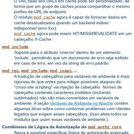
O URL base dos URLs em cache pode ser personalizado, de
forma que um grupo de caches possa compartilhar o mesmo
prefixo de URL de endpoint.
O módulo
agora é capaz de fornecer dados em
mod_cache
cache desatualizados quando um backend estiver
indisponível (erro 5xx).
agora pode inserir HIT/MISS/REVALIDATE em um
mod_cache
cabeçalho X-Cache.
mod_include
Suporte para o atributo 'onerror' dentro de um elemento
'include', permitindo que um documento de erro seja exibido
em caso de erro, em vez da string de erro padrão.
,
,
, ...
mod_cgi
mod_include
mod_isapi
A tradução de cabeçalhos para variáveis ​​de ambiente é mais
rigorosa do que antes para mitigar possíveis ataques de
"cross-site scripting" via injeção de cabeçalho. Nomes de
cabeçalho contendo caracteres inválidos (incluindo
sublinhados) não são mais convertidos em variáveis ​​de
ambiente. A seção
Variáveis ​​de Ambiente no Apache
contém
algumas dicas sobre como contornar problemas com clientes
legados que exigem esses cabeçalhos. (Isso afeta todos os
módulos que usam essas variáveis ​​de ambiente.)
Contêineres de Lógica de Autorização do
mod_authz_core
Agora é possível especificar lógica de autorização avançada