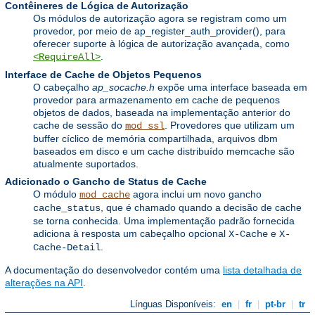
Contêineres de Lógica de Autorização
Os módulos de autorização agora se registram como um
provedor, por meio de ap_register_auth_provider(), para
oferecer suporte à lógica de autorização avançada, como
.
<RequireAll>
Interface de Cache de Objetos Pequenos
O cabeçalho
ap_socache.h
expõe uma interface baseada em
provedor para armazenamento em cache de pequenos
objetos de dados, baseada na implementação anterior do
cache de sessão do
. Provedores que utilizam um
mod_ssl
buffer cíclico de memória compartilhada, arquivos dbm
baseados em disco e um cache distribuído memcache são
atualmente suportados.
Adicionado o Gancho de Status de Cache
O módulo
agora inclui um novo gancho
mod_cache
, que é chamado quando a decisão de cache
cache_status
se torna conhecida. Uma implementação padrão fornecida
adiciona à resposta um cabeçalho opcional
e
X-Cache
X-
.
Cache-Detail
A documentação do desenvolvedor contém uma
lista detalhada de
alterações na API
.
Línguas Disponíveis:
en
|
fr
|
pt-br
|
tr