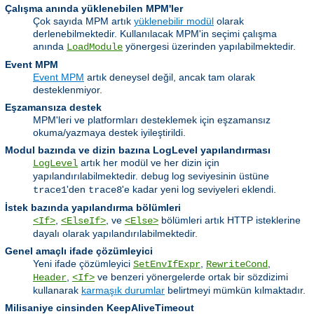
Çalışma anında yüklenebilen MPM'ler
Çok sayıda MPM artık
yüklenebilir modül
olarak
derlenebilmektedir. Kullanılacak MPM'in seçimi çalışma
anında
yönergesi üzerinden yapılabilmektedir.
LoadModule
Event MPM
Event MPM
artık deneysel değil, ancak tam olarak
desteklenmiyor.
Eşzamansıza destek
MPM'leri ve platformları desteklemek için eşzamansız
okuma/yazmaya destek iyileştirildi.
Modul bazında ve dizin bazına LogLevel yapılandırması
artık her modül ve her dizin için
LogLevel
yapılandırılabilmektedir.
log seviyesinin üstüne
debug
'den
'e kadar yeni log seviyeleri eklendi.
trace1
trace8
İstek bazında yapılandırma bölümleri
,
, ve
bölümleri artık HTTP isteklerine
<If>
<ElseIf>
<Else>
dayalı olarak yapılandırılabilmektedir.
Genel amaçlı ifade çözümleyici
Yeni ifade çözümleyici
,
,
SetEnvIfExpr
RewriteCond
,
ve benzeri yönergelerde ortak bir sözdizimi
Header
<If>
kullanarak
karmaşık durumlar
belirtmeyi mümkün kılmaktadır.
Milisaniye cinsinden KeepAliveTimeout