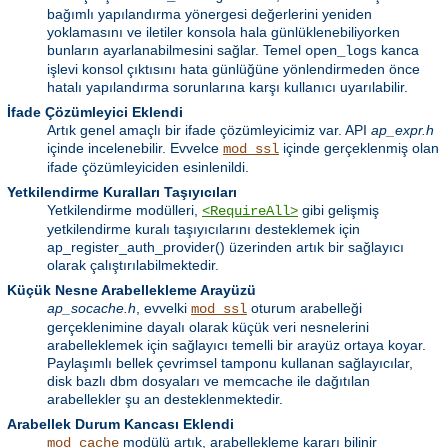
bağımlı yapılandırma yönergesi değerlerini yeniden
yoklamasını ve iletiler konsola hala günlüklenebiliyorken
bunların ayarlanabilmesini sağlar. Temel
kanca
open_logs
işlevi konsol çıktısını hata günlüğüne yönlendirmeden önce
hatalı yapılandırma sorunlarına karşı kullanıcı uyarılabilir.
İfade Çözümleyici Eklendi
Artık genel amaçlı bir ifade çözümleyicimiz var. API
ap_expr.h
içinde incelenebilir. Evvelce
içinde gerçeklenmiş olan
mod_ssl
ifade çözümleyiciden esinlenildi.
Yetkilendirme Kuralları Taşıyıcıları
Yetkilendirme modülleri,
gibi gelişmiş
<RequireAll>
yetkilendirme kuralı taşıyıcılarını desteklemek için
ap_register_auth_provider() üzerinden artık bir sağlayıcı
olarak çalıştırılabilmektedir.
Küçük Nesne Arabellekleme Arayüzü
ap_socache.h
, evvelki
oturum arabelleği
mod_ssl
gerçeklenimine dayalı olarak küçük veri nesnelerini
arabelleklemek için sağlayıcı temelli bir arayüz ortaya koyar.
Paylaşımlı bellek çevrimsel tamponu kullanan sağlayıcılar,
disk bazlı dbm dosyaları ve memcache ile dağıtılan
arabellekler şu an desteklenmektedir.
Arabellek Durum Kancası Eklendi
modülü artık, arabellekleme kararı bilinir
mod_cache