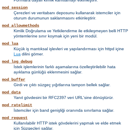
Formlara dayalı kimlik kanıtlamayı etkinleştirir.
mod_session
Çerezleri ve veritabanı deposunu kullanarak istemciler için
oturum durumunun saklanmasını etkinleştirir.
mod_allowmethods
Kimlik Doğrulama ve Yetkilendirme ile etkileşmeyen belli HTTP
yöntemlerine sınır koymak için yeni bir modül.
mod_lua
Küçük iş mantıksal işlevleri ve yapılandırması için httpd içine
Lua
dilini gömer.
mod_log_debug
İstek işlemlerinin farklı aşamalarına özelleştirilebilir hata
ayıklama günlüğü eklenmesini sağlar.
mod_buffer
Girdi ve çıktı süzgeç yığıtlarına tampon bellek sağlar.
mod_data
Yanıt gövdesini bir RFC2397 veri URL'sine dönüştürür.
mod_ratelimit
İstemciler için band genişliği oranında sınırlama sağlar.
mod_request
Kullanılabilir HTTP istek gövdelerini yapmak ve elde etmek
için Süzgeçleri sağlar.