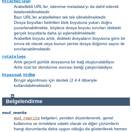
htcacheclean
Arabellekli URL'ler, istenirse metadata'yı da dahil ederek
listelenebilmektedir.
Bazı URL'ler arabellekten tek tek silinebilmektedir.
Dosya boyutları belirtilen blok boyutuna yukarı doğru
yuvarlanabilmekte, böylece dosya boyutu sınırları diskteki
gerçek boyutlarla daha iyi eşlenebilmektedir.
Arabellek boyutu artık, diskteki dosyaların boyutuna göre bir
sınıra ek olarak veya bunun yerine dosya düğümü sayısı ile
sınırlanabilmektedir.
rotatelogs
Artık geçerli günlük dosyasına bir bağ oluşturulabiliyor.
Artık özel bir döndürme sonrası betiği çalıştırılabiliyor.
,
htpasswd
htdbm
Bcrypt algoritması için destek (2.4.4 itibariyle
kullanılabilmektedir).
Belgelendirme
mod_rewrite
belgeleri, yeniden düzenlenerek, genel
mod_rewrite
kullanıma ve örneklere odaklı olarak ve diğer çözümlerin
hangi durumlarda daha uygun olduğu da gösterilerek hemen