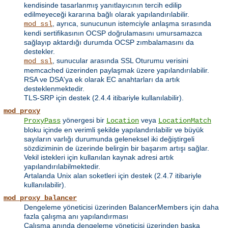
kendisinde tasarlanmış yanıtlayıcının tercih edilip
edilmeyeceği kararına bağlı olarak yapılandırılabilir.
, ayrıca, sunucunun istemciyle anlaşma sırasında
mod_ssl
kendi sertifikasının OCSP doğrulamasını umursamazca
sağlayıp aktardığı durumda OCSP zımbalamasını da
destekler.
, sunucular arasında SSL Oturumu verisini
mod_ssl
memcached üzerinden paylaşmak üzere yapılandırılabilir.
RSA ve DSA'ya ek olarak EC anahtarları da artık
desteklenmektedir.
TLS-SRP için destek (2.4.4 itibariyle kullanılabilir).
mod_proxy
yönergesi bir
veya
ProxyPass
Location
LocationMatch
bloku içinde en verimli şekilde yapılandırılabilir ve büyük
sayıların varlığı durumunda geleneksel iki değiştirgeli
sözdiziminin de üzerinde belirgin bir başarım artışı sağlar.
Vekil istekleri için kullanılan kaynak adresi artık
yapılandırılabilmektedir.
Artalanda Unix alan soketleri için destek (2.4.7 itibariyle
kullanılabilir).
mod_proxy_balancer
Dengeleme yöneticisi üzerinden BalancerMembers için daha
fazla çalışma anı yapılandırması
Çalışma anında dengeleme yöneticisi üzerinden başka