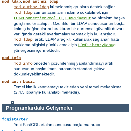
,
mod_ldap
mod_authnz_ldap
kümelenmiş gruplara destek sağlar.
mod_authnz_ldap
zaman aşımlarını işleme sokabilmek için
mod_ldap
,
ve birtakım başka
LDAPConnectionPoolTTL
LDAPTimeout
geliştirmeler sahiptir. Özellikle, bir LDAP sunucusunun boşta
kalmış bağlantılarını bıraktıran bir durumsal güvenlik duvarı
varlığında gerekli ayarlamaları yapmak için kullanışlıdır.
, artık, LDAP araç kiti kullanarak sağlanan hata
mod_ldap
ayıklama bilgisini günlüklemek için
LDAPLibraryDebug
yönergesini içermektedir.
mod_info
önceden çözümlenmiş yapılandırmayı artık
mod_info
sunucunun başlatılması sırasında standart çıktıya
dökümleyebilmektedir.
mod_auth_basic
Temel kimlik kanıtlamayı taklit eden yeni temel mekanizma
(2.4.5 itibariyle kullanılabilmektedir).
Programlardaki Gelişmeler
fcgistarter
Yeni FastCGI artalan sunucusu başlatma aracı