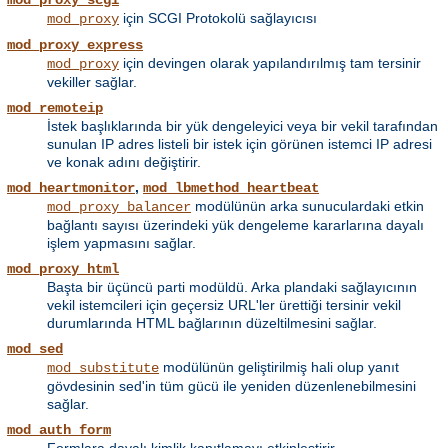
mod_proxy_scgi
için SCGI Protokolü sağlayıcısı
mod_proxy
mod_proxy_express
için devingen olarak yapılandırılmış tam tersinir
mod_proxy
vekiller sağlar.
mod_remoteip
İstek başlıklarında bir yük dengeleyici veya bir vekil tarafından
sunulan IP adres listeli bir istek için görünen istemci IP adresi
ve konak adını değiştirir.
,
mod_heartmonitor
mod_lbmethod_heartbeat
modülünün arka sunuculardaki etkin
mod_proxy_balancer
bağlantı sayısı üzerindeki yük dengeleme kararlarına dayalı
işlem yapmasını sağlar.
mod_proxy_html
Başta bir üçüncü parti modüldü. Arka plandaki sağlayıcının
vekil istemcileri için geçersiz URL'ler ürettiği tersinir vekil
durumlarında HTML bağlarının düzeltilmesini sağlar.
mod_sed
modülünün geliştirilmiş hali olup yanıt
mod_substitute
gövdesinin sed'in tüm gücü ile yeniden düzenlenebilmesini
sağlar.
mod_auth_form