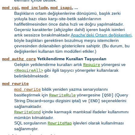
,
,
, ...
mod_cgi
mod_include
mod_isapi
Başlıkların ortam değişkenlerine dönüşümü, başlık zerki
yoluyla bazı olası karşı-site-betik saldırılarının
hafifletilmesinden önce daha hızlı ve doğru yapılmaktadır.
Geçersiz karakterler (altçizgiler dahil) içeren başlık isimleri
artık sessizce bırakılmaktadır.
Apache'deki Ortam değişkenleri
,
böyle başlıkları gerektiren bozulmuş meşru istemcilerin
çevresinden dolanabilen göstericilere sahiptir. (Bu durum, bu
değişkenleri kullanan tüm modülleri etkiler.)
Yetkilendirme Kuralları Taşıyıcıları
mod_authz_core
Gelişkin yetkilendirme kuralları artık
yönergesi ve
Require
gibi ilgili taşıyıcı yönergeler kullanılarak
<RequireAll>
belirtilebilmektedir.
mod_rewrite
bildik yeniden yazma senaryolarını
mod_rewrite
basitleştirmek için
yönergesine
(Query
RewriteRule
[QSD]
String Discard=sorgu dizgisini iptal) ve
seçeneklerini
[END]
sağlamaktadır.
içinde karmaşık mantıksal ifadeler kullanımını
RewriteCond
mümkün kılmaktadır.
SQL sorgularının
işlevleri olarak kullanılması
RewriteMap
sağlanmıştır.