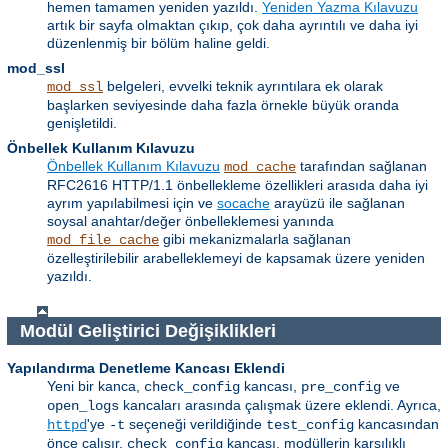
hemen tamamen yeniden yazıldı.
Yeniden Yazma Kılavuzu
artık bir sayfa olmaktan çıkıp, çok daha ayrıntılı ve daha iyi
düzenlenmiş bir bölüm haline geldi.
mod_ssl
belgeleri, evvelki teknik ayrıntılara ek olarak
mod_ssl
başlarken seviyesinde daha fazla örnekle büyük oranda
genişletildi.
Önbellek Kullanım Kılavuzu
Önbellek Kullanım Kılavuzu
tarafından sağlanan
mod_cache
RFC2616 HTTP/1.1 önbellekleme özellikleri arasıda daha iyi
ayrım yapılabilmesi için ve
socache
arayüzü ile sağlanan
soysal anahtar/değer önbelleklemesi yanında
gibi mekanizmalarla sağlanan
mod_file_cache
özelleştirilebilir arabelleklemeyi de kapsamak üzere yeniden
yazıldı.
Modül Geliştirici Değişiklikleri
Yapılandırma Denetleme Kancası Eklendi
Yeni bir kanca,
kancası,
ve
check_config
pre_config
kancaları arasında çalışmak üzere eklendi. Ayrıca,
open_logs
'ye
seçeneği verildiğinde
kancasından
httpd
-t
test_config
önce çalışır.
kancası, modüllerin karşılıklı
check_config