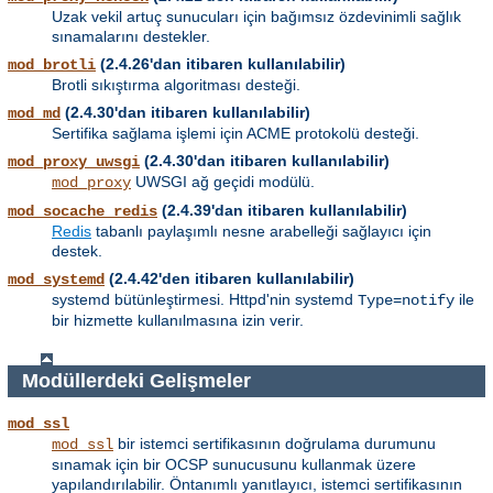
Uzak vekil artuç sunucuları için bağımsız özdevinimli sağlık
sınamalarını destekler.
(2.4.26'dan itibaren kullanılabilir)
mod_brotli
Brotli sıkıştırma algoritması desteği.
(2.4.30'dan itibaren kullanılabilir)
mod_md
Sertifika sağlama işlemi için ACME protokolü desteği.
(2.4.30'dan itibaren kullanılabilir)
mod_proxy_uwsgi
UWSGI ağ geçidi modülü.
mod_proxy
(2.4.39'dan itibaren kullanılabilir)
mod_socache_redis
Redis
tabanlı paylaşımlı nesne arabelleği sağlayıcı için
destek.
(2.4.42'den itibaren kullanılabilir)
mod_systemd
systemd bütünleştirmesi. Httpd'nin systemd
ile
Type=notify
bir hizmette kullanılmasına izin verir.
Modüllerdeki Gelişmeler
mod_ssl
bir istemci sertifikasının doğrulama durumunu
mod_ssl
sınamak için bir OCSP sunucusunu kullanmak üzere
yapılandırılabilir. Öntanımlı yanıtlayıcı, istemci sertifikasının