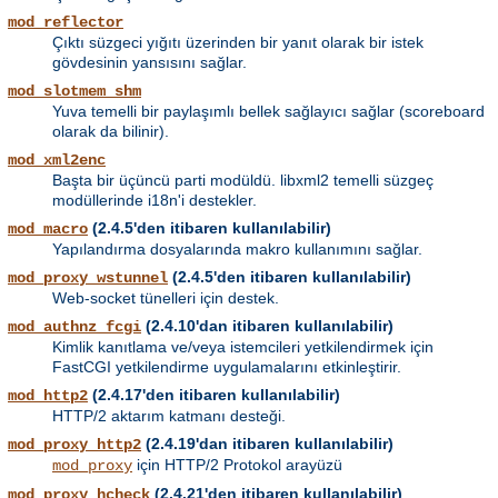
mod_reflector
Çıktı süzgeci yığıtı üzerinden bir yanıt olarak bir istek
gövdesinin yansısını sağlar.
mod_slotmem_shm
Yuva temelli bir paylaşımlı bellek sağlayıcı sağlar (scoreboard
olarak da bilinir).
mod_xml2enc
Başta bir üçüncü parti modüldü. libxml2 temelli süzgeç
modüllerinde i18n'i destekler.
(2.4.5'den itibaren kullanılabilir)
mod_macro
Yapılandırma dosyalarında makro kullanımını sağlar.
(2.4.5'den itibaren kullanılabilir)
mod_proxy_wstunnel
Web-socket tünelleri için destek.
(2.4.10'dan itibaren kullanılabilir)
mod_authnz_fcgi
Kimlik kanıtlama ve/veya istemcileri yetkilendirmek için
FastCGI yetkilendirme uygulamalarını etkinleştirir.
(2.4.17'den itibaren kullanılabilir)
mod_http2
HTTP/2 aktarım katmanı desteği.
(2.4.19'dan itibaren kullanılabilir)
mod_proxy_http2
için HTTP/2 Protokol arayüzü
mod_proxy
(2.4.21'den itibaren kullanılabilir)
mod_proxy_hcheck