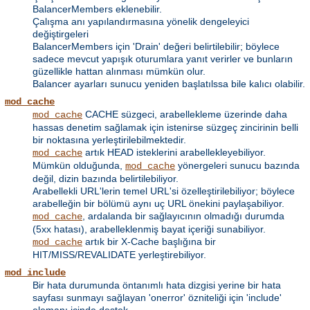
BalancerMembers eklenebilir.
Çalışma anı yapılandırmasına yönelik dengeleyici
değiştirgeleri
BalancerMembers için 'Drain' değeri belirtilebilir; böylece
sadece mevcut yapışık oturumlara yanıt verirler ve bunların
güzellikle hattan alınması mümkün olur.
Balancer ayarları sunucu yeniden başlatılssa bile kalıcı olabilir.
mod_cache
CACHE süzgeci, arabellekleme üzerinde daha
mod_cache
hassas denetim sağlamak için istenirse süzgeç zincirinin belli
bir noktasına yerleştirilebilmektedir.
artık HEAD isteklerini arabellekleyebiliyor.
mod_cache
Mümkün olduğunda,
yönergeleri sunucu bazında
mod_cache
değil, dizin bazında belirtilebiliyor.
Arabellekli URL'lerin temel URL'si özelleştirilebiliyor; böylece
arabelleğin bir bölümü aynı uç URL önekini paylaşabiliyor.
, ardalanda bir sağlayıcının olmadığı durumda
mod_cache
(5xx hatası), arabelleklenmiş bayat içeriği sunabiliyor.
artık bir X-Cache başlığına bir
mod_cache
HIT/MISS/REVALIDATE yerleştirebiliyor.
mod_include
Bir hata durumunda öntanımlı hata dizgisi yerine bir hata
sayfası sunmayı sağlayan 'onerror' özniteliği için 'include'
elemanı içinde destek.