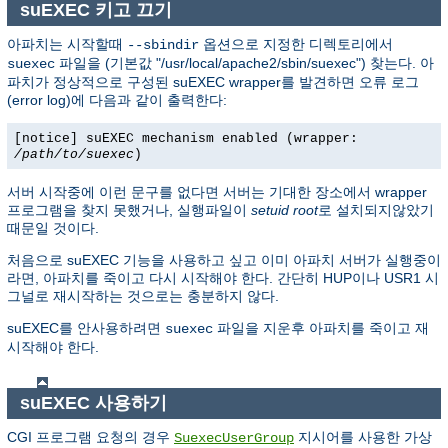
suEXEC 키고 끄기
아파치는 시작할때
옵션으로 지정한 디렉토리에서
--sbindir
파일을 (기본값 "/usr/local/apache2/sbin/suexec") 찾는다. 아
suexec
파치가 정상적으로 구성된 suEXEC wrapper를 발견하면 오류 로그
(error log)에 다음과 같이 출력한다:
[notice] suEXEC mechanism enabled (wrapper:
/path/to/suexec
)
서버 시작중에 이런 문구를 없다면 서버는 기대한 장소에서 wrapper
프로그램을 찾지 못했거나, 실행파일이
setuid root
로 설치되지않았기
때문일 것이다.
처음으로 suEXEC 기능을 사용하고 싶고 이미 아파치 서버가 실행중이
라면, 아파치를 죽이고 다시 시작해야 한다. 간단히 HUP이나 USR1 시
그널로 재시작하는 것으로는 충분하지 않다.
suEXEC를 안사용하려면
파일을 지운후 아파치를 죽이고 재
suexec
시작해야 한다.
suEXEC 사용하기
CGI 프로그램 요청의 경우
지시어를 사용한 가상
SuexecUserGroup