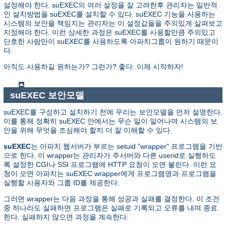
설정해야 한다. suEXEC의 여러 설정을 잘 고려한후 관리자는 일반적
인 설치방법을 suEXEC를 설치할 수 있다. suEXEC 기능을 사용하는
시스템의 보안을 책임지는 관리자는 이 설정값들을 주의있게 살펴보고
지정해야 한다. 이런 상세한 과정은 suEXEC를 사용할만큼 주의있고
단호한 사람만이 suEXEC를 사용하도록 아파치그룹이 원하기 때문이
다.
아직도 사용하길 원하는가? 그런가? 좋다. 이제 시작하자!
suEXEC 보안모델
suEXEC를 구성하고 설치하기 전에 우리는 보안모델을 먼저 설명한다.
이를 통해 정확히 suEXEC 안에서는 무슨 일이 일어나며 시스템의 보
안을 위해 무엇을 조심해야 할지 더 잘 이해할 수 있다.
suEXEC
는 아파치 웹서버가 부르는 setuid "wrapper" 프로그램을 기반
으로 한다. 이 wrapper는 관리자가 주서버와 다른 userid로 실행하도
록 설정한 CGI나 SSI 프로그램에 HTTP 요청이 오면 불린다. 이런 요
청이 오면 아파치는 suEXEC wrapper에게 프로그램명과 프로그램을
실행할 사용자와 그룹 ID를 제공한다.
그러면 wrapper는 다음 과정을 통해 성공과 실패를 결정한다. 이 조건
중 하나라도 실패하면 프로그램은 실패로 기록되고 오류를 내며 종료
한다. 실패하지 않으면 과정을 계속한다: