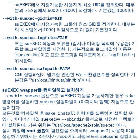
suEXEC에서 지정가능한 사용자의 최소 UID를 정의한다. 대부
분의 시스템에서 500이나 100이 적절하다. 기본값은 100이다.
--with-suexec-gidmin=
GID
suEXEC에서 지정가능한 그룹의 최소 GID를 정의한다. 대부분
의 시스템에서 100이 적절하므로 이 값이 기본값이다.
--with-suexec-logfile=
FILE
모든 suEXEC 작동과 오류를 (감시나 디버깅 목적에 유용한) 기
록할 로그파일명을 지정한다. 기본적으로 로그파일의 이름은
"suexec_log"이고 표준 로그파일 디렉토리에 (
)
--logfiledir
위치한다.
--with-suexec-safepath=
PATH
CGI 실행파일에 넘겨질 안전한 PATH 환경변수를 정의한다. 기
본값은 "/usr/local/bin:/usr/bin:/bin"이다.
suEXEC wrapper를 컴파일하고 설치하기
옵션으로 suEXEC 기능을 가능하게한 경우
--enable-suexec
make
명령어를 실행하면
실행파일이 (아파치와 함께) 자동으로 만
suexec
들어진다.
모든것을 컴파일한 후
명령어를 실행하여 설치할 수
make install
있다. 바이너리파일
는
옵션으로 지정한 디렉토리
suexec
--sbindir
에 설치된다. 기본 위치는 "/usr/local/apache2/sbin/suexec"이다.
설치 과정에
root 권한
이 필요함을 주의하라. wrapper가 사용자 ID를
설정하기위해서는 소유자가
이고 파일모드로 setuserid 실행비트
root