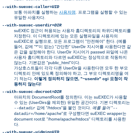
--with-suexec-caller=
UID
보통 아파치를 실행하는
사용자명
. 프로그램을 실행할 수 있는
유일한 사용자다.
--with-suexec-userdir=
DIR
suEXEC 접근이 허용되는 사용자 홈디렉토리의 하위디렉토리를
지정한다. 이 디렉토리에 있는 모든 실행파일을 사용자의
suEXEC로 실행므로, 모든 프로그램이 "안전해야" 한다. (예를
들어, 값에 "*"이 없는) "간단한" UserDir 지시어를 사용한다면 같
은 값을 설정해야 한다. UserDir 지시어가 passwd 파일에 나온
사용자 홈디렉토리와 다르면 suEXEC는 정상적으로 작동하지
않는다. 기본값은 "public_html"이다.
가상호스트들이 각각 다른 UserDir을 사용한다면 모두 한 부모
디렉토리 안에 있도록 정의해야 하고, 그 부모 디렉토리명을 여
기 적는다.
이렇게 정의하지 않으면, "~userdir" cgi 요청이 작
동하지 않는다!
--with-suexec-docroot=
DIR
아파치의 DocumentRoot를 정의한다. 이는 suEXEC가 사용할
수 있는 (UserDirs을 제외한) 유일한 공간이다. 기본 디렉토리는
값에 "/htdocs"을 붙인 것이다.
예를 들어
"
--datadir
--
"로 구성했다면 suEXEC wrapper는
datadir=/home/apache
document root로 "/home/apache/htdocs" 디렉토리를 사용한
다.
--with-suexec-uidmin=
UID