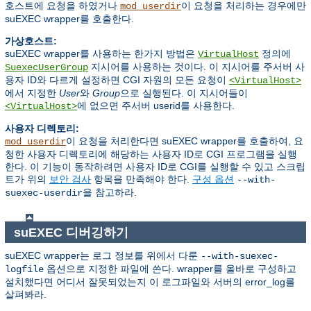
호스트에 요청을 하였거나
이 요청을 처리하는 경우에만
mod_userdir
suEXEC wrapper를 호출한다.
가상호스트:
suEXEC wrapper를 사용하는 한가지 방법은
정의에
VirtualHost
지시어를 사용하는 것이다. 이 지시어를 주서버 사
SuexecUserGroup
용자 ID와 다르게 설정하면 CGI 자원의 모든 요청이
<VirtualHost>
에서 지정한
User
와
Group
으로 실행된다. 이 지시어들이
에 없으면 주서버 userid를 사용한다.
<VirtualHost>
사용자 디렉토리:
이 요청을 처리한다면 suEXEC wrapper를 호출하여, 요
mod_userdir
청한 사용자 디렉토리에 해당하는 사용자 ID로 CGI 프로그램을 실행
한다. 이 기능이 동작하려면 사용자 ID로 CGI를 실행할 수 있고 스크립
트가 위의
보안 검사
항목을 만족해야 한다.
구성 옵션
--with-
을 참고하라.
suexec-userdir
suEXEC 디버깅하기
suEXEC wrapper는 로그 정보를 위에서 다룬
--with-suexec-
옵션으로 지정한 파일에 쓴다. wrapper를 올바로 구성하고
logfile
설치했다면 어디서 잘못되었는지 이 로그파일와 서버의 error_log를
살펴봐라.