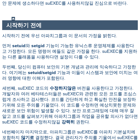
안 문제에 생소하다면 suEXEC를 사용하지않길 진심으로 바란다.
시작하기 전에
시작하기 전에 우선 아파치그룹과 이 문서의 가정을 밝힌다.
먼저
setuid
와
setgid
기능이 가능한 유닉스류 운영체제를 사용한다
고 가정한다. 모든 명령어 예들도 같은 가정을 한다. suEXEC를 지원하
는 다른 플래폼을 사용하다면 설정이 다를 수 있다.
두번째, 당신이 컴퓨터 보안의 기본 개념과 관리에 익숙하다고 가정한
다. 여기에는
setuid/setgid
기능과 이들이 시스템과 보안에 미치는 여
러 영향에 대한 이해가 포함된다.
세번째, suEXEC 코드의
수정하지않은
버전을 사용한다고 가정한다.
개발자와 여러 베타테스터들은 suEXEC와 관련된 모든 코드를 조심스
럽게 조사하고 검사했다. 코드를 간단하게 하고 확실한 안전을 보장하
기위해 모든 주의를 기울였다. 이 코드를 수정하면 예상치못한 문제와
새로운 보안 위험이 발생할 수 있다. 보안 프로그래밍에 대해 매우 잘
알고 코드를 살펴보기위해 아파치그룹과 작업을 공유할 의사가 없다면
suEXEC 코드를 수정하지않길
강력히
권한다.
네번째이자 마지막으로, 아파치그룹은 suEXEC를 아파치 기본설치에
포함하지
않기로
결정했다. 결국 관리자가 주의를 기울여서 suEXEC를