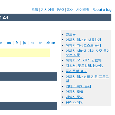
모듈
|
지시어들
|
FAQ
|
용어
|
사이트맵
|
Report a bug
 2.4
발표문
아파치 웹서버 사용하기
en
|
es
|
fr
|
ja
|
ko
|
tr
|
zh-cn
아파치 가상호스트 문서
아파치 서버에 대해 자주 물어
보는 질문
아파치 SSL/TLS 암호화
지침서, 투토리얼, HowTo
플래폼별 설명
아파치 웹서버와 지원 프로그
램
기타 아파치 문서
아파치 모듈
개발자 문서
용어와 색인