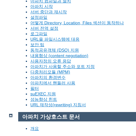
아파치 컴파일과 설치
아파치 시작
서버 중단과 재시작
설정파일
어떻게 Directory, Location, Files 섹션이 동작하나
서버 전역 설정
로그파일
URL을 파일시스템에 대응
보안 팁
동적공유객체 (DSO) 지원
내용협상 (content negotiation)
사용자정의 오류 응답
아파치가 사용할 주소와 포트 지정
다중처리모듈 (MPM)
아파치의 환경변수
아파치에서 핸들러 사용
필터
suEXEC 지원
성능향상 힌트
URL 재작성(rewriting) 지침서
아파치 가상호스트 문서
개요