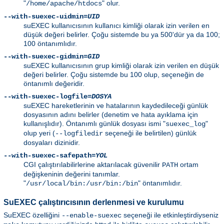
"
" olur.
/home/apache/htdocs
--with-suexec-uidmin=
UID
suEXEC kullanıcısının kullanıcı kimliği olarak izin verilen en
düşük değeri belirler. Çoğu sistemde bu ya 500'dür ya da 100;
100 öntanımlıdır.
--with-suexec-gidmin=
GID
suEXEC kullanıcısının grup kimliği olarak izin verilen en düşük
değeri belirler. Çoğu sistemde bu 100 olup, seçeneğin de
öntanımlı değeridir.
--with-suexec-logfile=
DOSYA
suEXEC hareketlerinin ve hatalarının kaydedileceği günlük
dosyasının adını belirler (denetim ve hata ayıklama için
kullanışlıdır). Öntanımlı günlük dosyası ismi "
"
suexec_log
olup yeri (
seçeneği ile belirtilen) günlük
--logfiledir
dosyaları dizinidir.
--with-suexec-safepath=
YOL
CGI çalıştırılabilirlerine aktarılacak güvenilir
ortam
PATH
değişkeninin değerini tanımlar.
"
" öntanımlıdır.
/usr/local/bin:/usr/bin:/bin
SuEXEC çalıştırıcısının derlenmesi ve kurulumu
SuEXEC özelliğini
seçeneği ile etkinleştirdiyseniz
--enable-suexec