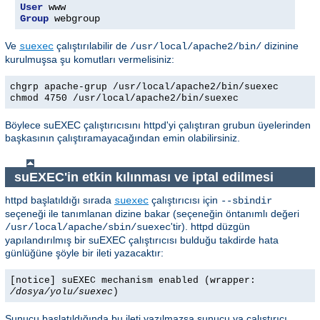
User
Group
 webgroup
Ve
çalıştırılabilir de
dizinine
suexec
/usr/local/apache2/bin/
kurulmuşsa şu komutları vermelisiniz:
chgrp apache-grup /usr/local/apache2/bin/suexec
chmod 4750 /usr/local/apache2/bin/suexec
Böylece suEXEC çalıştırıcısını httpd'yi çalıştıran grubun üyelerinden
başkasının çalıştıramayacağından emin olabilirsiniz.
suEXEC'in etkin kılınması ve iptal edilmesi
httpd başlatıldığı sırada
çalıştırıcısı için
suexec
--sbindir
seçeneği ile tanımlanan dizine bakar (seçeneğin öntanımlı değeri
'tir). httpd düzgün
/usr/local/apache/sbin/suexec
yapılandırılmış bir suEXEC çalıştırıcısı bulduğu takdirde hata
günlüğüne şöyle bir ileti yazacaktır:
[notice] suEXEC mechanism enabled (wrapper:
/dosya/yolu/suexec
)
Sunucu başlatıldığında bu ileti yazılmazsa sunucu ya çalıştırıcı