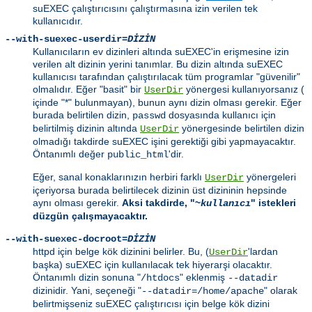
suEXEC çalıştırıcısını çalıştırmasına izin verilen tek
kullanıcıdır.
--with-suexec-userdir=
DİZİN
Kullanıcıların ev dizinleri altında suEXEC'in erişmesine izin
verilen alt dizinin yerini tanımlar. Bu dizin altında suEXEC
kullanıcısı tarafından çalıştırılacak tüm programlar "güvenilir"
olmalıdır. Eğer "basit" bir
yönergesi kullanıyorsanız (
UserDir
içinde "*" bulunmayan), bunun aynı dizin olması gerekir. Eğer
burada belirtilen dizin,
dosyasında kullanıcı için
passwd
belirtilmiş dizinin altında
yönergesinde belirtilen dizin
UserDir
olmadığı takdirde suEXEC işini gerektiği gibi yapmayacaktır.
Öntanımlı değer
'dir.
public_html
Eğer, sanal konaklarınızın herbiri farklı
yönergeleri
UserDir
içeriyorsa burada belirtilecek dizinin üst dizininin hepsinde
aynı olması gerekir.
Aksi takdirde, "~
" istekleri
kullanıcı
düzgün çalışmayacaktır.
--with-suexec-docroot=
DİZİN
httpd için belge kök dizinini belirler. Bu, (
'lardan
UserDir
başka) suEXEC için kullanılacak tek hiyerarşi olacaktır.
Öntanımlı dizin sonuna "
" eklenmiş
/htdocs
--datadir
dizinidir. Yani, seçeneği "
" olarak
--datadir=/home/apache
belirtmişseniz suEXEC çalıştırıcısı için belge kök dizini