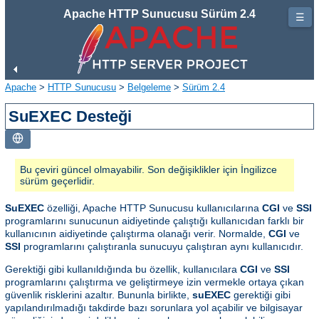
Apache HTTP Sunucusu Sürüm 2.4
☰
Apache
>
HTTP Sunucusu
>
Belgeleme
>
Sürüm 2.4
SuEXEC Desteği
Bu çeviri güncel olmayabilir. Son değişiklikler için İngilizce
sürüm geçerlidir.
SuEXEC
özelliği, Apache HTTP Sunucusu kullanıcılarına
CGI
ve
SSI
programlarını sunucunun aidiyetinde çalıştığı kullanıcıdan farklı bir
kullanıcının aidiyetinde çalıştırma olanağı verir. Normalde,
CGI
ve
SSI
programlarını çalıştıranla sunucuyu çalıştıran aynı kullanıcıdır.
Gerektiği gibi kullanıldığında bu özellik, kullanıcılara
CGI
ve
SSI
programlarını çalıştırma ve geliştirmeye izin vermekle ortaya çıkan
güvenlik risklerini azaltır. Bununla birlikte,
suEXEC
gerektiği gibi
yapılandırılmadığı takdirde bazı sorunlara yol açabilir ve bilgisayar