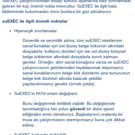
SuEXEC çalıştırıcısından dolayı sunucu ayarlarına bazı sınırlamalar
getiren bir kaç önemli nokta mevcuttur. SuEXEC ile ilgili hata
bildiriminde bulunmadan önce bunlara bir göz atmalısınız.
suEXEC ile ilgili önemli noktalar
Hiyerarşik sınırlamalar
Güvenlik ve verimlilik adına, tüm suEXEC isteklerinin
sanal konaklar için üst düzey belge kökünün altındaki
dosyalarla, kullanıcı dizinleri için ise üst düzey bireysel
belge köklerinin altındaki dosyalarla sınırlı kalması
gerekir. Örneğin, dört sanal konağınız varsa ve suEXEC
çalıştırıcısının getirilerinden faydalanmak istiyorsanız,
sanal konaklarınızın belge kök dizinlerini ana sunucunun
belge kök dizininin altında kalacak şekilde
yapılandırmanız gerekir (örnek yolda).
SuEXEC'in
ortam değişkeni
PATH
Bunu değiştirmek tehlikeli olabilir. Bu değişkende
tanımladığınız her yolun
güvenli
bir dizini işaret
ettiğinden emin olmalısınız. Başkalarının oralarda bir
truva atı çalıştırmasını istemiyorsanız buna çok dikkat
ediniz.
SuEXEC kodunda değişiklik