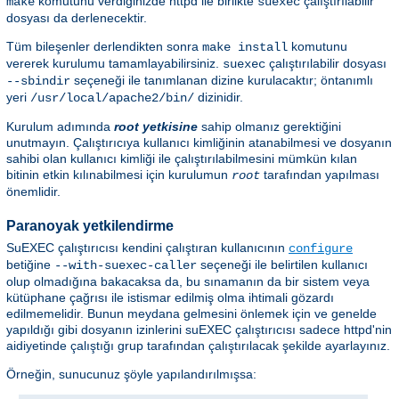
komutunu verdiğinizde httpd ile birlikte
çalıştırılabilir
make
suexec
dosyası da derlenecektir.
Tüm bileşenler derlendikten sonra
komutunu
make install
vererek kurulumu tamamlayabilirsiniz.
çalıştırılabilir dosyası
suexec
seçeneği ile tanımlanan dizine kurulacaktır; öntanımlı
--sbindir
yeri
dizinidir.
/usr/local/apache2/bin/
Kurulum adımında
root yetkisine
sahip olmanız gerektiğini
unutmayın. Çalıştırıcıya kullanıcı kimliğinin atanabilmesi ve dosyanın
sahibi olan kullanıcı kimliği ile çalıştırılabilmesini mümkün kılan
bitinin etkin kılınabilmesi için kurulumun
tarafından yapılması
root
önemlidir.
Paranoyak yetkilendirme
SuEXEC çalıştırıcısı kendini çalıştıran kullanıcının
configure
betiğine
seçeneği ile belirtilen kullanıcı
--with-suexec-caller
olup olmadığına bakacaksa da, bu sınamanın da bir sistem veya
kütüphane çağrısı ile istismar edilmiş olma ihtimali gözardı
edilmemelidir. Bunun meydana gelmesini önlemek için ve genelde
yapıldığı gibi dosyanın izinlerini suEXEC çalıştırıcısı sadece httpd'nin
aidiyetinde çalıştığı grup tarafından çalıştırılacak şekilde ayarlayınız.
Örneğin, sunucunuz şöyle yapılandırılmışsa: