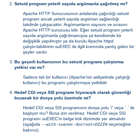
Setuid program yeterli sayıda argümanla çağrılmış mı?
Apache HTTP Sunucusunun artalanda çağırdığı setuid
program ancak yeterli sayıda argüman sağlandığı
takdirde çalışacaktır. Argümanların sayısını ve sırasını
Apache HTTP sunucusu bilir. Eğer setuid program yeterli
sayıda argümanla çağrılmamışsa ya kendisinde bir
değişiklik yapılmıştır ya da kurulu Apache httpd
çalıştırılabilirinin suEXEC ile ilgili kısmında yanlış giden bir
şeyler vardır.
Bu geçerli kullanıcının bu setuid programı çalıştırma
yetkisi var mı?
Sadece tek bir kullanıcı (Apache'nin aidiyetinde çalıştığı
kullanıcı) bu programı çalıştırmaya yetkilidir.
Hedef CGI veya SSI programı hiyerarşik olarak güvenliği
bozacak bir dosya yolu üzerinde mi?
Hedef CGI veya SSI programının dosya yolu '/' veya '..' ile
başlıyor mu? Buna izin verilmez. Hedef CGI veya SSI
programı suEXEC'in belge kök dizininde yer almalıdır
(aşağıda
seçeneğine
--with-suexec-docroot=
DİZİN
bakınız).