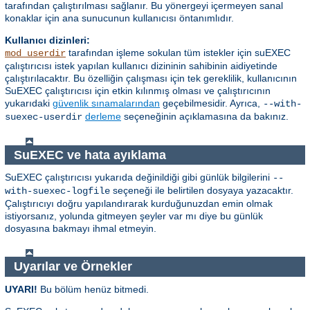
tarafından çalıştırılması sağlanır. Bu yönergeyi içermeyen sanal
konaklar için ana sunucunun kullanıcısı öntanımlıdır.
Kullanıcı dizinleri:
tarafından işleme sokulan tüm istekler için suEXEC
mod_userdir
çalıştırıcısı istek yapılan kullanıcı dizininin sahibinin aidiyetinde
çalıştırılacaktır. Bu özelliğin çalışması için tek gereklilik, kullanıcının
SuEXEC çalıştırıcısı için etkin kılınmış olması ve çalıştırıcının
yukarıdaki
güvenlik sınamalarından
geçebilmesidir. Ayrıca,
--with-
derleme
seçeneğinin açıklamasına da bakınız.
suexec-userdir
SuEXEC ve hata ayıklama
SuEXEC çalıştırıcısı yukarıda değinildiği gibi günlük bilgilerini
--
seçeneği ile belirtilen dosyaya yazacaktır.
with-suexec-logfile
Çalıştırıcıyı doğru yapılandırarak kurduğunuzdan emin olmak
istiyorsanız, yolunda gitmeyen şeyler var mı diye bu günlük
dosyasına bakmayı ihmal etmeyin.
Uyarılar ve Örnekler
UYARI!
Bu bölüm henüz bitmedi.