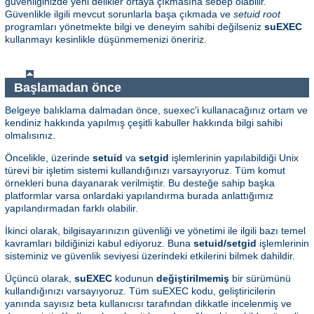
güvenliğinizde yeni delikler ortaya çıkmasına sebep olabilir.
Güvenlikle ilgili mevcut sorunlarla başa çıkmada ve
setuid root
programları yönetmekte bilgi ve deneyim sahibi değilseniz
suEXEC
kullanmayı kesinlikle düşünmemenizi öneririz.
Başlamadan önce
Belgeye balıklama dalmadan önce, suexec'i kullanacağınız ortam ve
kendiniz hakkında yapılmış çeşitli kabuller hakkında bilgi sahibi
olmalısınız.
Öncelikle, üzerinde
setuid
va
setgid
işlemlerinin yapılabildiği Unix
türevi bir işletim sistemi kullandığınızı varsayıyoruz. Tüm komut
örnekleri buna dayanarak verilmiştir. Bu desteğe sahip başka
platformlar varsa onlardaki yapılandırma burada anlattığımız
yapılandırmadan farklı olabilir.
İkinci olarak, bilgisayarınızın güvenliği ve yönetimi ile ilgili bazı temel
kavramları bildiğinizi kabul ediyoruz. Buna
setuid/setgid
işlemlerinin
sisteminiz ve güvenlik seviyesi üzerindeki etkilerini bilmek dahildir.
Üçüncü olarak,
suEXEC
kodunun
değiştirilmemiş
bir sürümünü
kullandığınızı varsayıyoruz. Tüm suEXEC kodu, geliştiricilerin
yanında sayısız beta kullanıcısı tarafından dikkatle incelenmiş ve