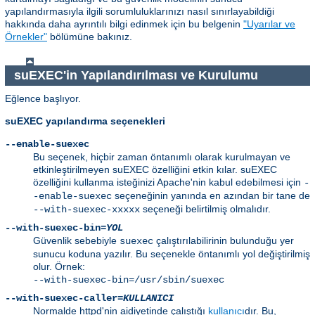
yapılandırmasıyla ilgili sorumluluklarınızı nasıl sınırlayabildiği
hakkında daha ayrıntılı bilgi edinmek için bu belgenin
"Uyarılar ve
Örnekler"
bölümüne bakınız.
suEXEC'in Yapılandırılması ve Kurulumu
Eğlence başlıyor.
suEXEC yapılandırma seçenekleri
--enable-suexec
Bu seçenek, hiçbir zaman öntanımlı olarak kurulmayan ve
etkinleştirilmeyen suEXEC özelliğini etkin kılar. suEXEC
özelliğini kullanma isteğinizi Apache'nin kabul edebilmesi için
-
seçeneğinin yanında en azından bir tane de
-enable-suexec
seçeneği belirtilmiş olmalıdır.
--with-suexec-xxxxx
--with-suexec-bin=
YOL
Güvenlik sebebiyle
çalıştırılabilirinin bulunduğu yer
suexec
sunucu koduna yazılır. Bu seçenekle öntanımlı yol değiştirilmiş
olur. Örnek:
--with-suexec-bin=/usr/sbin/suexec
--with-suexec-caller=
KULLANICI
Normalde httpd'nin aidiyetinde çalıştığı
kullanıcı
dır. Bu,