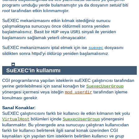
programı umduğu yerde bulamamıştır ya da dosyanın
setuid
biti
root
tarafından etkin kılınmamıştır.
SuEXEC mekanizmasını etkin kılmak istediğiniz sunucu
çalışmaktaysa sunucuyu önce öldürmeli sonra yeniden
başlatmalısınız. Basit bir
veya
sinyali ile yeniden
HUP
USR1
başlamasını sağlamak yeterli olmayacaktır.
SuEXEC mekanizmasını iptal etmek için ise
dosyasını
suexec
sildikten sonra httpd'yi öldürüp yeniden başlamalısınız.
SuEXEC'in kullanımı
CGI programlarına yapılan isteklerin suEXEC çalıştırıcısı tarafından
yerine getirilebilmesi için sanal konağın bir
SuexecUserGroup
yönergesi içermesi veya isteğin
tarafından işleme
mod_userdir
konulması gerekir.
Sanal Konaklar:
SuEXEC çalıştırıcısını farklı bir kullanıcı ile etkin kılmanın tek yolu
bölümleri içinde
yönergesini
VirtualHost
SuexecUserGroup
kullanmaktır. Bu yönergede ana sunucuyu çalıştıran kullanıcıdan
farklı bir kullanıcı belirterek ilgili sanal konak üzerinden CGI
kaynakları için yapılan tüm isteklerin belirtilen
kullanıcı
ve
grup