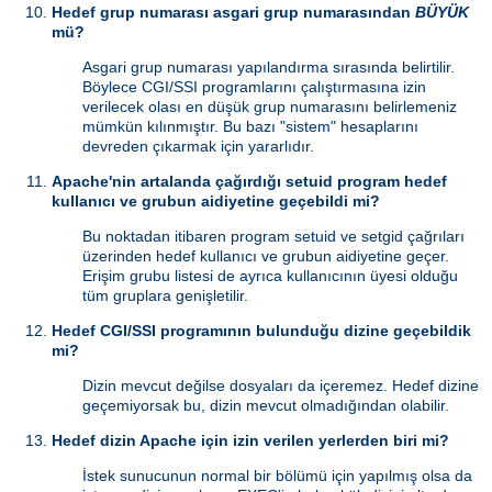
Hedef grup numarası asgari grup numarasından
BÜYÜK
mü?
Asgari grup numarası yapılandırma sırasında belirtilir.
Böylece CGI/SSI programlarını çalıştırmasına izin
verilecek olası en düşük grup numarasını belirlemeniz
mümkün kılınmıştır. Bu bazı "sistem" hesaplarını
devreden çıkarmak için yararlıdır.
Apache'nin artalanda çağırdığı setuid program hedef
kullanıcı ve grubun aidiyetine geçebildi mi?
Bu noktadan itibaren program setuid ve setgid çağrıları
üzerinden hedef kullanıcı ve grubun aidiyetine geçer.
Erişim grubu listesi de ayrıca kullanıcının üyesi olduğu
tüm gruplara genişletilir.
Hedef CGI/SSI programının bulunduğu dizine geçebildik
mi?
Dizin mevcut değilse dosyaları da içeremez. Hedef dizine
geçemiyorsak bu, dizin mevcut olmadığından olabilir.
Hedef dizin Apache için izin verilen yerlerden biri mi?
İstek sunucunun normal bir bölümü için yapılmış olsa da