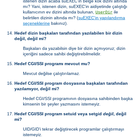
istenen dizin acaba suEXEC'in belge kök dizini altında
mı? Yani, istenen dizin, suEXEC'in aidiyetinde çalıştığı
kullanıcının ev dizini altında bulunan,
ile
UserDir
belirtilen dizinin altında mı? (
suEXEC'in yapılandırma
seçeneklerine
bakınız).
Hedef dizin başkaları tarafından yazılabilen bir dizin
değil, değil mi?
Başkaları da yazabilsin diye bir dizin açmıyoruz; dizin
içeriğini sadece sahibi değiştirebilmelidir.
Hedef CGI/SSI programı mevcut mu?
Mevcut değilse çalıştırılamaz.
Hedef CGI/SSI program dosyasına başkaları tarafından
yazılamıyor, değil mi?
Hedef CGI/SSI programının dosyasına sahibinden başka
kimsenin bir şeyler yazmasını istemeyiz.
Hedef CGI/SSI program setuid veya setgid
değil
, değil
mi?
UID/GID'i tekrar değiştirecek programlar çalıştırmayı
istemeyiz.