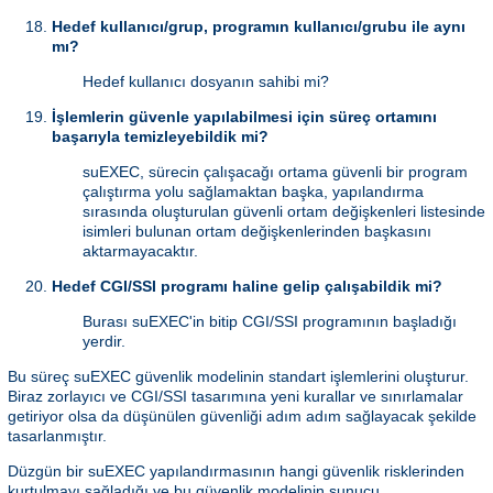
Hedef kullanıcı/grup, programın kullanıcı/grubu ile aynı
mı?
Hedef kullanıcı dosyanın sahibi mi?
İşlemlerin güvenle yapılabilmesi için süreç ortamını
başarıyla temizleyebildik mi?
suEXEC, sürecin çalışacağı ortama güvenli bir program
çalıştırma yolu sağlamaktan başka, yapılandırma
sırasında oluşturulan güvenli ortam değişkenleri listesinde
isimleri bulunan ortam değişkenlerinden başkasını
aktarmayacaktır.
Hedef CGI/SSI programı haline gelip çalışabildik mi?
Burası suEXEC'in bitip CGI/SSI programının başladığı
yerdir.
Bu süreç suEXEC güvenlik modelinin standart işlemlerini oluşturur.
Biraz zorlayıcı ve CGI/SSI tasarımına yeni kurallar ve sınırlamalar
getiriyor olsa da düşünülen güvenliği adım adım sağlayacak şekilde
tasarlanmıştır.
Düzgün bir suEXEC yapılandırmasının hangi güvenlik risklerinden
kurtulmayı sağladığı ve bu güvenlik modelinin sunucu