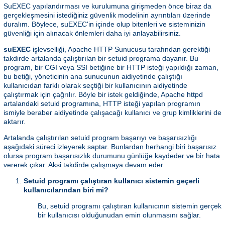
SuEXEC yapılandırması ve kurulumuna girişmeden önce biraz da
gerçekleşmesini istediğiniz güvenlik modelinin ayrıntıları üzerinde
duralım. Böylece, suEXEC'in içinde olup bitenleri ve sisteminizin
güvenliği için alınacak önlemleri daha iyi anlayabilirsiniz.
suEXEC
işlevselliği, Apache HTTP Sunucusu tarafından gerektiği
takdirde artalanda çalıştırılan bir setuid programa dayanır. Bu
program, bir CGI veya SSI betiğine bir HTTP isteği yapıldığı zaman,
bu betiği, yöneticinin ana sunucunun aidiyetinde çalıştığı
kullanıcıdan farklı olarak seçtiği bir kullanıcının aidiyetinde
çalıştırmak için çağrılır. Böyle bir istek geldiğinde, Apache httpd
artalandaki setuid programına, HTTP isteği yapılan programın
ismiyle beraber aidiyetinde çalışacağı kullanıcı ve grup kimliklerini de
aktarır.
Artalanda çalıştırılan setuid program başarıyı ve başarısızlığı
aşağıdaki süreci izleyerek saptar. Bunlardan herhangi biri başarısız
olursa program başarısızlık durumunu günlüğe kaydeder ve bir hata
vererek çıkar. Aksi takdirde çalışmaya devam eder.
Setuid programı çalıştıran kullanıcı sistemin geçerli
kullanıcılarından biri mi?
Bu, setuid programı çalıştıran kullanıcının sistemin gerçek
bir kullanıcısı olduğunudan emin olunmasını sağlar.