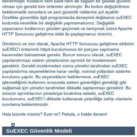
denenmiştir. Kodların hem basit hem de sağlam bir şekilde güvenli
olması için gerekli tüm önlemler alınmıştır. Bu kodun değiştirilmesi
beklenmedik sorunlara ve yeni güvenlik risklerine yol açabilir.
Özellikle güvenlikle ilgili programlarda deneyimli değilseniz suEXEC
kodunda kesinlikle bir değişiklik yapmamalısınız. Değişiklik
yaparsanız kodlarınızı gözden geçirmek ve tartışmak üzere Apache
HTTP Sunucusu geliştirme ekibi ile paylaşmanızı öneririz.
Dördüncü ve son olarak, Apache HTTP Sunucusu geliştirme ekibinin
suEXEC'i öntanımlı httpd kurulumunun bir parçası yapmama
kararından bahsetmek gerekir. Bunun sonucu olarak, suEXEC
yapılandırması sistem yöneticisinin ayrıntılı bir incelemesini
gerektirir. Gerekli incelemeden sonra yönetici tarafından suEXEC
yapılandırma seçeneklerine karar verilip, normal yollardan sisteme
kurulumu yapılır. Bu seçeneklerin belirlenmesi, suEXEC
işlevselliğinin kullanımı sırasında sistem güvenliğini gerektiği gibi
sağlamak için yönetici tarafından dikkatle saptanmayı gerektirir. Bu
sürecin ayrıntılarının yöneticiye bırakılma sebebi, suEXEC
kurulumunu, suEXEC'i dikkatle kullanacak yeterliliğe sahip olanlarla
sınırlama beklentimizdir.
Hala bizimle misiniz? Evet mi? Pekala, o halde devam!
SuEXEC Güvenlik Modeli