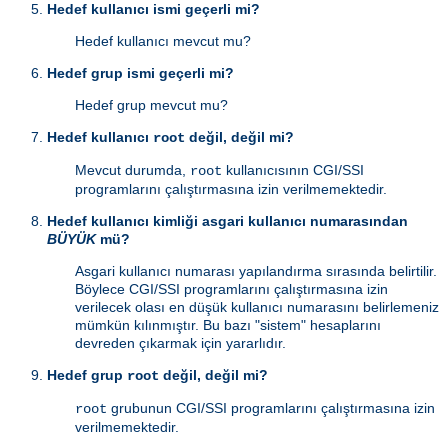
Hedef kullanıcı ismi geçerli mi?
Hedef kullanıcı mevcut mu?
Hedef grup ismi geçerli mi?
Hedef grup mevcut mu?
Hedef kullanıcı
değil, değil mi?
root
Mevcut durumda,
kullanıcısının CGI/SSI
root
programlarını çalıştırmasına izin verilmemektedir.
Hedef kullanıcı kimliği asgari kullanıcı numarasından
BÜYÜK
mü?
Asgari kullanıcı numarası yapılandırma sırasında belirtilir.
Böylece CGI/SSI programlarını çalıştırmasına izin
verilecek olası en düşük kullanıcı numarasını belirlemeniz
mümkün kılınmıştır. Bu bazı "sistem" hesaplarını
devreden çıkarmak için yararlıdır.
Hedef grup
değil, değil mi?
root
grubunun CGI/SSI programlarını çalıştırmasına izin
root
verilmemektedir.