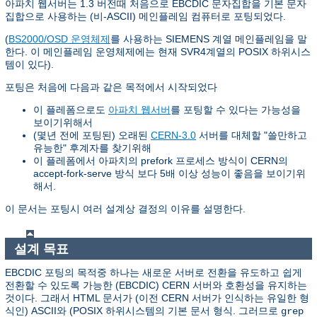
아파치 웹서버는 1.3 버전때 처음으로 EBCDIC 문자집합을 기본 문자
집합으로 사용하는 (비-ASCII) 메인플레임 컴퓨터로 포팅되었다.
(
BS2000/OSD 운영체제
를 사용하는 SIEMENS 계열 메인플레임을 말
한다. 이 메인플레임 운영체제에는 현재 SVR4계열의 POSIX 하위시스
템이 있다).
포팅은 처음에 다음과 같은 목적에서 시작되었다
이 플레폼으로도
아파치 웹서버
를 포팅할 수 있다는 가능성을
보이기위해서
(몇년 전에 포팅된) 오래된
CERN-3.0
서버를 대체할 "쓸만하고
유능한" 후계자를 찾기위해
이 플레폼에서 아파치의 prefork 프로세스 방식이 CERN의
accept-fork-serve 방식 보다 5배 이상 성능이 좋음을 보이기위
해서.
이 문서는 포팅시 여러 설계상 결정의 이유를 설명한다.
설계 목표
EBCDIC 포팅의 목적중 하나는 새로운 서버로 전환을 유도하고 쉽게
전환할 수 있도록 가능한 (EBCDIC) CERN 서버와 호환성을 유지하는
것이다. 그래서 HTML 문서가 (이전 CERN 서버가 인식하는 유일한 형
식인) ASCII와 (POSIX 하위시스템의 기본 문서 형식. 그러므로
grep