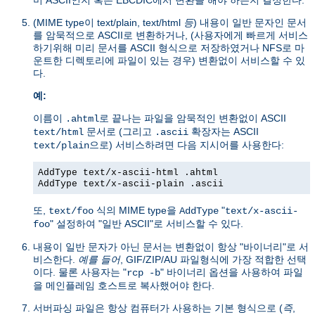
(MIME type이 text/plain, text/html
등
) 내용이 일반 문자인 문서
를 암묵적으로 ASCII로 변환하거나, (사용자에게 빠르게 서비스
하기위해 미리 문서를 ASCII 형식으로 저장하였거나 NFS로 마
운트한 디렉토리에 파일이 있는 경우) 변환없이 서비스할 수 있
다.
예:
이름이
로 끝나는 파일을 암묵적인 변환없이 ASCII
.ahtml
문서로 (그리고
확장자는 ASCII
text/html
.ascii
으로) 서비스하려면 다음 지시어를 사용한다:
text/plain
AddType text/x-ascii-html .ahtml
AddType text/x-ascii-plain .ascii
또,
식의 MIME type을
"
text/foo
AddType
text/x-ascii-
" 설정하여 "일반 ASCII"로 서비스할 수 있다.
foo
내용이 일반 문자가 아닌 문서는 변환없이 항상 "바이너리"로 서
비스한다.
예를 들어
, GIF/ZIP/AU 파일형식에 가장 적합한 선택
이다. 물론 사용자는 "
" 바이너리 옵션을 사용하여 파일
rcp -b
을 메인플레임 호스트로 복사했어야 한다.
서버파싱 파일은 항상 컴퓨터가 사용하는 기본 형식으로 (
즉
,