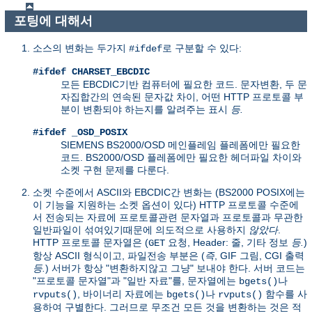
포팅에 대해서
소스의 변화는 두가지
로 구분할 수 있다:
#ifdef
#ifdef CHARSET_EBCDIC
모든 EBCDIC기반 컴퓨터에 필요한 코드. 문자변환, 두 문
자집합간의 연속된 문자값 차이, 어떤 HTTP 프로토콜 부
분이 변환되야 하는지를 알려주는 표시
등.
#ifdef _OSD_POSIX
SIEMENS BS2000/OSD 메인플레임 플레폼에만 필요한
코드. BS2000/OSD 플레폼에만 필요한 헤더파일 차이와
소켓 구현 문제를 다룬다.
소켓 수준에서 ASCII와 EBCDIC간 변화는 (BS2000 POSIX에는
이 기능을 지원하는 소켓 옵션이 있다) HTTP 프로토콜 수준에
서 전송되는 자료에 프로토콜관련 문자열과 프로토콜과 무관한
일반파일이 섞여있기때문에 의도적으로 사용하지
않았다
.
HTTP 프로토콜 문자열은 (
요청, Header: 줄, 기타 정보
등.
)
GET
항상 ASCII 형식이고, 파일전송 부분은 (
즉
, GIF 그림, CGI 출력
등.
) 서버가 항상 "변환하지않고 그냥" 보내야 한다. 서버 코드는
"프로토콜 문자열"과 "일반 자료"를, 문자열에는
나
bgets()
, 바이너리 자료에는
나
함수를 사
rvputs()
bgets()
rvputs()
용하여 구별한다. 그러므로 무조건 모든 것을 변환하는 것은 적