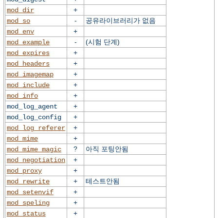
+
mod_dir
-
공유라이브러리가 없음
mod_so
+
mod_env
-
(시험 단계)
mod_example
+
mod_expires
+
mod_headers
+
mod_imagemap
+
mod_include
+
mod_info
+
mod_log_agent
+
mod_log_config
+
mod_log_referer
+
mod_mime
?
아직 포팅안됨
mod_mime_magic
+
mod_negotiation
+
mod_proxy
+
테스트안됨
mod_rewrite
+
mod_setenvif
+
mod_speling
+
mod_status