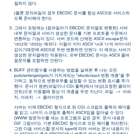
절하지 않다.
(물론 문자파일의 경우 EBCDIC 문서를 항상 ASCII로 서비스하
도록 준비해야 한다)
그래서 포팅에는 (컴파일러가 EBCDIC 문자열로 변환한) 서버
내부 문자열과 서버가 생성한 문서를 기본 프로토콜 수준에서
변환하는 기능이 있다. 서버 코드에 산재된 ASCII escape문자
와
는 예외다: 이들이 이미 ASCII
과
의 바이너리
\012
\015
\n
\r
값이기때문에 ASCII로 두번 변환하면 안된다. 이 예외는 서버가
생성한 문자열에만 적용된다;
외부
EBCDIC 문서는 ASCII 줄바
꿈문자를 포함하면 안된다.
BUFF 관리함수를 사용하는 방법을 살펴본 후 나는 모든
puts/write/get/gets가 거치게되는 "ebcdic/ascii 변환 계층"을 추
가하고, 동적으로 변환유무를 설정할 수 있는 변환 표시를 추가
했다. 문서가 원본(파일이나 CGI 출력)에서 대상(요청한 클라이
언트)으로 이동할때 항상 이 계층을 두번 지난다:
파일 -> 아파
,
.
치
아파치 -> 클라이언트
서버는 이제 EBCDIC 형식으로 된 CGI 스크립트 출력의 헤더줄
을 읽고, 나머지 스크립트 출력이 ASCII임을 알아낼 수 있다
(WWW 방문자수를 세는 프로그램과 같은 경우: 문서 내용은
GIF 그림이다). 기본 EBCDIC 형식으로 모든 헤더를 처리한다;
그런 다음 서비스할 문서의 type에 따라 서버는 문서 내용이 이
미 ASCII인지 혹은 EBCDIC에서 변환을 해야 하는지 결정한다.