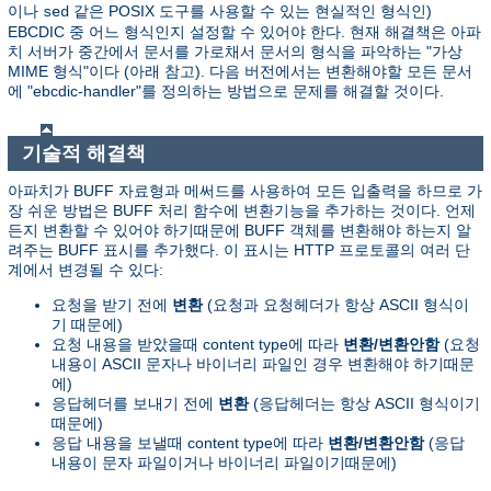
이나
같은 POSIX 도구를 사용할 수 있는 현실적인 형식인)
sed
EBCDIC 중 어느 형식인지 설정할 수 있어야 한다. 현재 해결책은 아파
치 서버가 중간에서 문서를 가로채서 문서의 형식을 파악하는 "가상
MIME 형식"이다 (아래 참고). 다음 버전에서는 변환해야할 모든 문서
에 "ebcdic-handler"를 정의하는 방법으로 문제를 해결할 것이다.
기술적 해결책
아파치가 BUFF 자료형과 메써드를 사용하여 모든 입출력을 하므로 가
장 쉬운 방법은 BUFF 처리 함수에 변환기능을 추가하는 것이다. 언제
든지 변환할 수 있어야 하기때문에 BUFF 객체를 변환해야 하는지 알
려주는 BUFF 표시를 추가했다. 이 표시는 HTTP 프로토콜의 여러 단
계에서 변경될 수 있다:
요청을 받기 전에
변환
(요청과 요청헤더가 항상 ASCII 형식이
기 때문에)
요청 내용을 받았을때 content type에 따라
변환/변환안함
(요청
내용이 ASCII 문자나 바이너리 파일인 경우 변환해야 하기때문
에)
응답헤더를 보내기 전에
변환
(응답헤더는 항상 ASCII 형식이기
때문에)
응답 내용을 보낼때 content type에 따라
변환/변환안함
(응답
내용이 문자 파일이거나 바이너리 파일이기때문에)