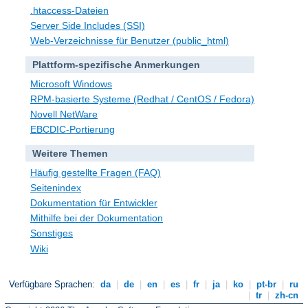
.htaccess-Dateien
Server Side Includes (SSI)
Web-Verzeichnisse für Benutzer (public_html)
Plattform-spezifische Anmerkungen
Microsoft Windows
RPM-basierte Systeme (Redhat / CentOS / Fedora)
Novell NetWare
EBCDIC-Portierung
Weitere Themen
Häufig gestellte Fragen (FAQ)
Seitenindex
Dokumentation für Entwickler
Mithilfe bei der Dokumentation
Sonstiges
Wiki
Verfügbare Sprachen:
da
|
de
|
en
|
es
|
fr
|
ja
|
ko
|
pt-br
|
ru
|
tr
|
zh-cn