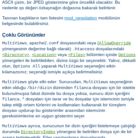
ASCII çizim, bir JPEG gösterimine göre öncelikli olacaktır. Bu
nedenle
değeri özkaynağın doğasına bakarak belirlenir.
qs
Tanınan başlıkların tam listesini
mod_negotiation
modülünün
belgesinde bulabilirsiniz.
Çoklu Görünümler
,
dosyasındaki veya (
MultiViews
apache2.conf
AllowOverride
yönergesinin değerine bağlı olarak)
dosyalarındaki
.htaccess
,
veya
bölümleri içinde
<Directory>
<Location>
<Files>
Options
yönergeleri ile belirtilebilen, dizine özgü bir seçenektir. Yalnız, dikkatli
olun,
yaparak
seçeneğini etkin
Options All
MultiViews
kılamazsınız; seçeneği ismiyle açıkça belirtmelisiniz.
şöyle etki eder: Sunucudan,
seçeneğinin
MultiViews
MultiViews
etkin olduğu
dizininden
dosyası için bir istekte
/bir/dizin
filanca
bulunulmuşsa fakat dizinde bu dosya yoksa, sunucu dizin içeriğini
dosyaları için tarar ve bu dosyalar için istemcinin ismiyle
filanca.*
talep ettiği ortam türlerini ve kodlamaları kullanarak bir türeşlem
dosyası uydurup bu gösterimler arasından istemcinin
gereksinimlerine en uygun gösterimi seçer.
ayrıca, sunucunun bir dizin içeriğini listelemeye çalıştığı
MultiViews
durumda
yönergesi ile belirtilen dosya için de bir
DirectoryIndex
arama tertipleyebilir. Eğer yapılandırma dosyalarında