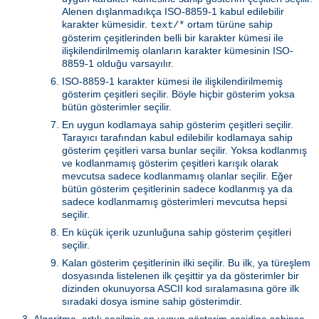
Alenen dışlanmadıkça ISO-8859-1 kabul edilebilir
karakter kümesidir.
ortam türüne sahip
text/*
gösterim çeşitlerinden belli bir karakter kümesi ile
ilişkilendirilmemiş olanların karakter kümesinin ISO-
8859-1 olduğu varsayılır.
ISO-8859-1 karakter kümesi ile ilişkilendirilmemiş
gösterim çeşitleri seçilir. Böyle hiçbir gösterim yoksa
bütün gösterimler seçilir.
En uygun kodlamaya sahip gösterim çeşitleri seçilir.
Tarayıcı tarafından kabul edilebilir kodlamaya sahip
gösterim çeşitleri varsa bunlar seçilir. Yoksa kodlanmış
ve kodlanmamış gösterim çeşitleri karışık olarak
mevcutsa sadece kodlanmamış olanlar seçilir. Eğer
bütün gösterim çeşitlerinin sadece kodlanmış ya da
sadece kodlanmamış gösterimleri mevcutsa hepsi
seçilir.
En küçük içerik uzunluğuna sahip gösterim çeşitleri
seçilir.
Kalan gösterim çeşitlerinin ilki seçilir. Bu ilk, ya türeşlem
dosyasında listelenen ilk çeşittir ya da gösterimler bir
dizinden okunuyorsa ASCII kod sıralamasına göre ilk
sıradaki dosya ismine sahip gösterimdir.
Algoritma, artık seçilmiş en uygun gösterim çeşidine sahipse