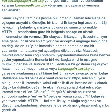
yönergesi kullanılabilir ve sunucunun
ForceLanguagePriority
kararını
yönergesine dayanarak vermesi
LanguagePriority
sağlanabilir.
Sunucu ayrıca, tam bir eşleşme bulunmadığı zaman lehçelerle de
eşleşme arayabilir. Örneğin, bir istemci Britanya İngilizcesi (
)
en-GB
ile yazılmış belgeler için istekte bulunursa, sunucu normalde
HTTP/1.1 standardına göre bir belgenin basitçe
olarak
en
imlenmesine izin vermez. (Bir okuyucu Britanya İngilizcesini anlıyor
ama genel İngilizceyi anlamıyor diye
başlığında
Accept-Language
değil de
'yi belirtmesinin hemen hemen daima bir
en
en-GB
yapılandırma hatasına yol açacağına dikkat ediniz. Maalesef,
mevcut istemcilerin çoğu öntanımlı yapılandırmalarında buna benzer
şeyler yapmaktadır.) Bununla birlikte, başka bir dille eşleşme
mümkün değilse ve sunucu "Kabul edilebilir bir gösterim çeşidi yok"
hatasını döndürmeye hazırsa veya
son
LanguagePriority
çaresine ayarlanmışsa alt küme belirtimini yok sayacak ve
belge
en
isteklerine
belgelerle yanıt verecektir. httpd, lehçenin üyesi
en-GB
olduğu anadili, istemcinin kabul edilebilir diller listesine örtük olarak
düşük bir üstünlük değeri ile ekler. Yalnız şuna dikkat edin, eğer
istemci tercihini "en-GB; q=0.9, fr; q=0.8" olarak belirtirse ve
sunucuda sadece "en" ve "fr" belgeleri varsa sunucu "fr" belge ile
yanıt verecektir. HTTP/1.1 belirtimi ile uyumluluğu sağlamak ve
düzgün yapılandırılmış istemcilerle gerektiği gibi çalışabilmek için bu
gereklidir.