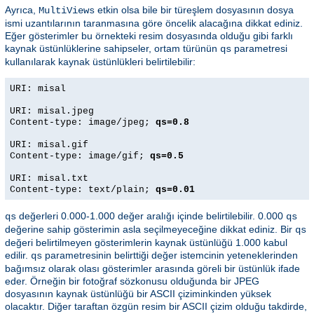
Ayrıca,
etkin olsa bile bir türeşlem dosyasının dosya
MultiViews
ismi uzantılarının taranmasına göre öncelik alacağına dikkat ediniz.
Eğer gösterimler bu örnekteki resim dosyasında olduğu gibi farklı
kaynak üstünlüklerine sahipseler, ortam türünün
parametresi
qs
kullanılarak kaynak üstünlükleri belirtilebilir:
URI: misal
URI: misal.jpeg
Content-type: image/jpeg;
qs=0.8
URI: misal.gif
Content-type: image/gif;
qs=0.5
URI: misal.txt
Content-type: text/plain;
qs=0.01
değerleri 0.000-1.000 değer aralığı içinde belirtilebilir. 0.000
qs
qs
değerine sahip gösterimin asla seçilmeyeceğine dikkat ediniz. Bir
qs
değeri belirtilmeyen gösterimlerin kaynak üstünlüğü 1.000 kabul
edilir.
parametresinin belirttiği değer istemcinin yeteneklerinden
qs
bağımsız olarak olası gösterimler arasında göreli bir üstünlük ifade
eder. Örneğin bir fotoğraf sözkonusu olduğunda bir JPEG
dosyasının kaynak üstünlüğü bir ASCII çiziminkinden yüksek
olacaktır. Diğer taraftan özgün resim bir ASCII çizim olduğu takdirde,