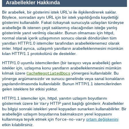
Arabellekler Hakkında
Bir arabellek, bir gösterimi istek URL'si ile ilişkilendirerek saklar.
Böylece, sonradan aynı URL için bir istek yapıldığında kaydettiği
gösterimi kullanabilir. Fakat özkaynak sunucuyla uzlaşılan türdeyse
arabelleğe ilk istenen çeşit saklanmış olacağından isteğe yanlış
gösterimle yanıt verilmiş olacaktır. Bunun olmaması için httpd,
normal olarak içerik uzlaşımının sonucu olarak döndürülen tüm
yanıtları HTTP/1.0 istemciler tarafından arabelleklenemez olarak
imler. httpd ayrıca, uzlaşımlı yanıtların arabelleklenmesini mümkün
kılan HTTP/1.1 protokolünü de destekler.
HTTP/1.0 uyumlu istemcilerden (bir tarayıcı veya arabellek) gelen
istekler için, uzlaşıma konu yanıtların arabelleklenmesini mümkün
kılmak üzere
yönergesi kullanılabilir. Bu
CacheNegotiatedDocs
yönerge argümansızdır ve sunucu genelinde veya sanal konakların
yapılandırılmasında kullanılabilir. Bunun HTTP/1.1 istemcilerinden
gelen isteklere bir etkisi yoktur.
HTTP/1.1 istemciler için, httpd, yanıtın uzlaşım boyutlarını
göstermek üzere bir
HTTP yanıt başlığı gönderir. Arabellekler
Vary
bu bilgiyi sonraki istekleri yerel kopyadan sunarken kullanabilirler. Bir
arabelleğin uzlaşım boyutlarına bakmaksızın yerel kopyasını
kullanmaya teşvik etmek için
ortam değişkenini
force-no-vary
etkin kılabilirsiniz.