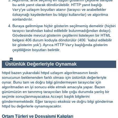
bu artık yanıt olarak döndürülebilir. HTTP yanıt başlığı
'ye uzlaşım boyutları atanır (tarayıcı ve arabellekler
Vary
özkaynağı kaydederken bu bilgiyi kullanırlar) ve algoritma
sonlandırılır.
Buraya gelinmişse hiçbir gösterim seçilmemiş demektir (hiçbiri
tarayıcı tarafından kabul edilebilir bulunmadığından dolayı).
Gövdesinde mevcut gösterim çeşitlerini listeleyen bir HTML
belgesi 406 durum koduyla döndürülür (406: 'kabul edilebilir
bir gösterim yok'). Ayrıca HTTP
başlığında gösterim
Vary
çeşitliliğinin boyutları belirtilir.
Üstünlük Değerleriyle Oynamak
httpd bazen yukarıdaki httpd uzlaşım algoritmasının kesin
sonucunun beklenenden farklı olması için üstünlük değerleriyle
oynar. Bunu tam ve doğru bilgi göndermeyen tarayıcılar için
algoritmadan en iyi sonucu elde etmek amacıyla yapar. Bazen
günümüzün en tanınmış tarayıcıları bile çoğu durumda yanlış bir
seçimle sonuçlanmayacaksa
başlık bilgilerini
Accept
göndermemektedir. Eğer tarayıcı eksiksiz ve doğru bilgi gönderirse
httpd bu değerlerle oynamayacaktır.
Ortam Türleri ve Dosyaismi Kalıpları