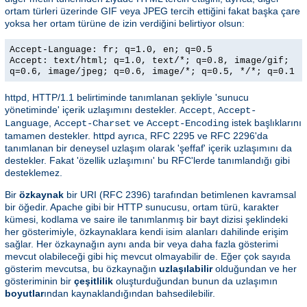
ortam türleri üzerinde GIF veya JPEG tercih ettiğini fakat başka çare
yoksa her ortam türüne de izin verdiğini belirtiyor olsun:
Accept-Language: fr; q=1.0, en; q=0.5
Accept: text/html; q=1.0, text/*; q=0.8, image/gif;
q=0.6, image/jpeg; q=0.6, image/*; q=0.5, */*; q=0.1
httpd, HTTP/1.1 belirtiminde tanımlanan şekliyle 'sunucu
yönetiminde' içerik uzlaşımını destekler.
,
Accept
Accept-
,
ve
istek başlıklarını
Language
Accept-Charset
Accept-Encoding
tamamen destekler. httpd ayrıca, RFC 2295 ve RFC 2296'da
tanımlanan bir deneysel uzlaşım olarak 'şeffaf' içerik uzlaşımını da
destekler. Fakat 'özellik uzlaşımını' bu RFC'lerde tanımlandığı gibi
desteklemez.
Bir
özkaynak
bir URI (RFC 2396) tarafından betimlenen kavramsal
bir öğedir. Apache gibi bir HTTP sunucusu, ortam türü, karakter
kümesi, kodlama ve saire ile tanımlanmış bir bayt dizisi şeklindeki
her gösterimiyle, özkaynaklara kendi isim alanları dahilinde erişim
sağlar. Her özkaynağın aynı anda bir veya daha fazla gösterimi
mevcut olabileceği gibi hiç mevcut olmayabilir de. Eğer çok sayıda
gösterim mevcutsa, bu özkaynağın
uzlaşılabilir
olduğundan ve her
gösteriminin bir
çeşitlilik
oluşturduğundan bunun da uzlaşımın
boyutlar
ından kaynaklandığından bahsedilebilir.