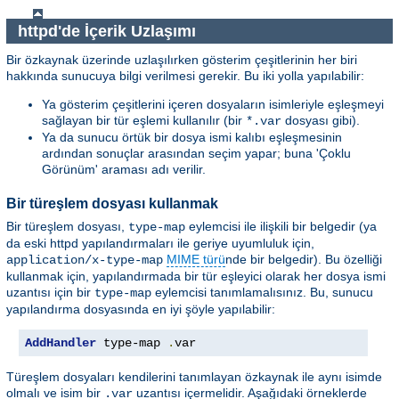
httpd'de İçerik Uzlaşımı
Bir özkaynak üzerinde uzlaşılırken gösterim çeşitlerinin her biri
hakkında sunucuya bilgi verilmesi gerekir. Bu iki yolla yapılabilir:
Ya gösterim çeşitlerini içeren dosyaların isimleriyle eşleşmeyi
sağlayan bir tür eşlemi kullanılır (bir
dosyası gibi).
*.var
Ya da sunucu örtük bir dosya ismi kalıbı eşleşmesinin
ardından sonuçlar arasından seçim yapar; buna 'Çoklu
Görünüm' araması adı verilir.
Bir türeşlem dosyası kullanmak
Bir türeşlem dosyası,
eylemcisi ile ilişkili bir belgedir (ya
type-map
da eski httpd yapılandırmaları ile geriye uyumluluk için,
MIME türü
nde bir belgedir). Bu özelliği
application/x-type-map
kullanmak için, yapılandırmada bir tür eşleyici olarak her dosya ismi
uzantısı için bir
eylemcisi tanımlamalısınız. Bu, sunucu
type-map
yapılandırma dosyasında en iyi şöyle yapılabilir:
AddHandler
 type-map 
.
var
Türeşlem dosyaları kendilerini tanımlayan özkaynak ile aynı isimde
olmalı ve isim bir
uzantısı içermelidir. Aşağıdaki örneklerde
.var