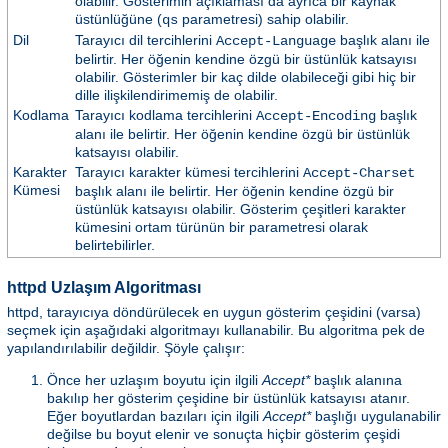
olabilir. Gösterimin açıklaması da ayrıca bir kaynak
üstünlüğüne (
parametresi) sahip olabilir.
qs
Dil
Tarayıcı dil tercihlerini
başlık alanı ile
Accept-Language
belirtir. Her öğenin kendine özgü bir üstünlük katsayısı
olabilir. Gösterimler bir kaç dilde olabileceği gibi hiç bir
dille ilişkilendirimemiş de olabilir.
Kodlama
Tarayıcı kodlama tercihlerini
başlık
Accept-Encoding
alanı ile belirtir. Her öğenin kendine özgü bir üstünlük
katsayısı olabilir.
Karakter
Tarayıcı karakter kümesi tercihlerini
Accept-Charset
Kümesi
başlık alanı ile belirtir. Her öğenin kendine özgü bir
üstünlük katsayısı olabilir. Gösterim çeşitleri karakter
kümesini ortam türünün bir parametresi olarak
belirtebilirler.
httpd Uzlaşım Algoritması
httpd, tarayıcıya döndürülecek en uygun gösterim çeşidini (varsa)
seçmek için aşağıdaki algoritmayı kullanabilir. Bu algoritma pek de
yapılandırılabilir değildir. Şöyle çalışır:
Önce her uzlaşım boyutu için ilgili
Accept*
başlık alanına
bakılıp her gösterim çeşidine bir üstünlük katsayısı atanır.
Eğer boyutlardan bazıları için ilgili
Accept*
başlığı uygulanabilir
değilse bu boyut elenir ve sonuçta hiçbir gösterim çeşidi