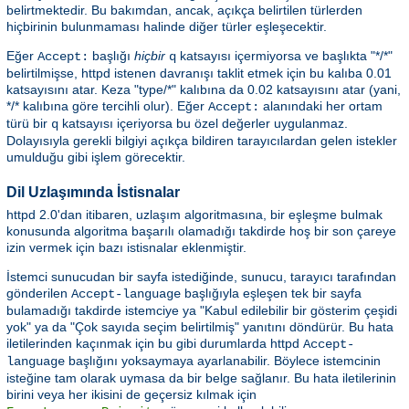
belirtmektedir. Bu bakımdan, ancak, açıkça belirtilen türlerden
hiçbirinin bulunmaması halinde diğer türler eşleşecektir.
Eğer
başlığı
hiçbir
katsayısı içermiyorsa ve başlıkta "*/*"
Accept:
q
belirtilmişse, httpd istenen davranışı taklit etmek için bu kalıba 0.01
katsayısını atar. Keza "type/*" kalıbına da 0.02 katsayısını atar (yani,
*/* kalıbına göre tercihli olur). Eğer
alanındaki her ortam
Accept:
türü bir
katsayısı içeriyorsa bu özel değerler uygulanmaz.
q
Dolayısıyla gerekli bilgiyi açıkça bildiren tarayıcılardan gelen istekler
umulduğu gibi işlem görecektir.
Dil Uzlaşımında İstisnalar
httpd 2.0'dan itibaren, uzlaşım algoritmasına, bir eşleşme bulmak
konusunda algoritma başarılı olamadığı takdirde hoş bir son çareye
izin vermek için bazı istisnalar eklenmiştir.
İstemci sunucudan bir sayfa istediğinde, sunucu, tarayıcı tarafından
gönderilen
başlığıyla eşleşen tek bir sayfa
Accept-language
bulamadığı takdirde istemciye ya "Kabul edilebilir bir gösterim çeşidi
yok" ya da "Çok sayıda seçim belirtilmiş" yanıtını döndürür. Bu hata
iletilerinden kaçınmak için bu gibi durumlarda httpd
Accept-
başlığını yoksaymaya ayarlanabilir. Böylece istemcinin
language
isteğine tam olarak uymasa da bir belge sağlanır. Bu hata iletilerinin
birini veya her ikisini de geçersiz kılmak için