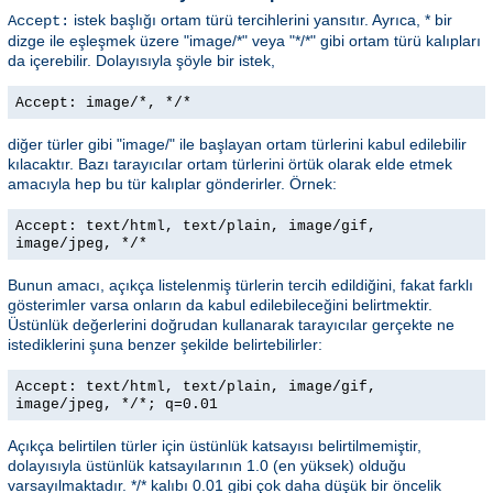
istek başlığı ortam türü tercihlerini yansıtır. Ayrıca, * bir
Accept:
dizge ile eşleşmek üzere "image/*" veya "*/*" gibi ortam türü kalıpları
da içerebilir. Dolayısıyla şöyle bir istek,
Accept: image/*, */*
diğer türler gibi "image/" ile başlayan ortam türlerini kabul edilebilir
kılacaktır. Bazı tarayıcılar ortam türlerini örtük olarak elde etmek
amacıyla hep bu tür kalıplar gönderirler. Örnek:
Accept: text/html, text/plain, image/gif,
image/jpeg, */*
Bunun amacı, açıkça listelenmiş türlerin tercih edildiğini, fakat farklı
gösterimler varsa onların da kabul edilebileceğini belirtmektir.
Üstünlük değerlerini doğrudan kullanarak tarayıcılar gerçekte ne
istediklerini şuna benzer şekilde belirtebilirler:
Accept: text/html, text/plain, image/gif,
image/jpeg, */*; q=0.01
Açıkça belirtilen türler için üstünlük katsayısı belirtilmemiştir,
dolayısıyla üstünlük katsayılarının 1.0 (en yüksek) olduğu
varsayılmaktadır. */* kalıbı 0.01 gibi çok daha düşük bir öncelik