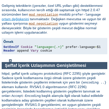
Gelişmiş tekniklerin (çerezler, özel URL yolları gibi) desteklenmesi
sırasında, kullanıcının tercih ettiği dili saptamak için httpd 2.0.47
sürümünden beri
modülü
mod_negotiation
prefer-language
ortam değişkenini
tanımaktadır. Değişken mevcutsa ve uygun bir dil
yaftası içeriyorsa
uygun gösterimi seçmeyi
mod_negotiation
deneyecektir. Böyle bir gösterim çeşidi mevcut değilse normal
uzlaşım işlemi uygulanacaktır.
Örnek
SetEnvIf
Cookie
"language=(.+)"
 prefer-language
=
Header
 append 
Vary
 cookie
Şeffaf İçerik Uzlaşımının Genişletilmesi
httpd, şeffaf içerik uzlaşımı protokolünü (RFC 2295) şöyle genişletir:
Sadece içerik kodlamasına özgü olmak üzere gösterim çeşidi
listelerinde gösterim çeşitlerini imlemek için yeni bir
{encoding ..}
elemanı kullanılır. RVSA/1.0 algoritmasının (RFC 2296)
gerçeklenimi, listedeki kodlanmış gösterim çeşitlerini tanımak ve
onları
başlık alanıyla ilgili olarak kabul edilebilir
Accept-Encoding
kodlamalara aday gösterim çeşitleri olarak kullanmak üzere
genişletilmiştir. RVSA/1.0 gerçeklenimi, en uygun gösterim çeşidi
seçiminin öncesinde hesaplanmış üstünlük katsayısını virgülden