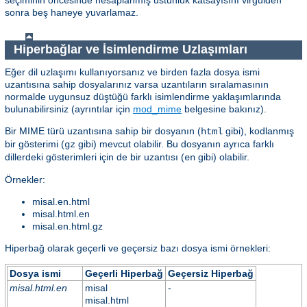
sonra beş haneye yuvarlamaz.
Hiperbağlar ve İsimlendirme Uzlaşımları
Eğer dil uzlaşımı kullanıyorsanız ve birden fazla dosya ismi
uzantısına sahip dosyalarınız varsa uzantıların sıralamasının
normalde uygunsuz düştüğü farklı isimlendirme yaklaşımlarında
bulunabilirsiniz (ayrıntılar için
mod_mime
belgesine bakınız).
Bir MIME türü uzantısına sahip bir dosyanın (
gibi), kodlanmış
html
bir gösterimi (
gibi) mevcut olabilir. Bu dosyanın ayrıca farklı
gz
dillerdeki gösterimleri için de bir uzantısı (
gibi) olabilir.
en
Örnekler:
misal.en.html
misal.html.en
misal.en.html.gz
Hiperbağ olarak geçerli ve geçersiz bazı dosya ismi örnekleri:
Dosya ismi
Geçerli Hiperbağ
Geçersiz Hiperbağ
misal.html.en
misal
-
misal.html