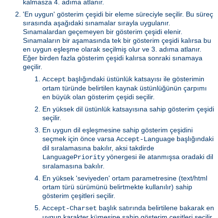
kalmasza 4. adıma atlanır.
'En uygun' gösterim çeşidi bir eleme süreciyle seçilir. Bu süreç
sırasında aşağıdaki sınamalar sırayla uygulanır.
Sınamalardan geçemeyen bir gösterim çeşidi elenir.
Sınamaların bir aşamasında tek bir gösterim çeşidi kalırsa bu
en uygun eşleşme olarak seçilmiş olur ve 3. adıma atlanır.
Eğer birden fazla gösterim çeşidi kalırsa sonraki sınamaya
geçilir.
başlığındaki üstünlük katsayısı ile gösterimin
Accept
ortam türünde belirtilen kaynak üstünlüğünün çarpımı
en büyük olan gösterim çeşidi seçilir.
En yüksek dil üstünlük katsayısına sahip gösterim çeşidi
seçilir.
En uygun dil eşleşmesine sahip gösterim çeşidini
seçmek için önce varsa
başlığındaki
Accept-Language
dil sıralamasına bakılır, aksi takdirde
yönergesi ile atanmışsa oradaki dil
LanguagePriority
sıralamasına bakılır.
En yüksek 'seviyeden' ortam parametresine (text/html
ortam türü sürümünü belirtmekte kullanılır) sahip
gösterim çeşitleri seçilir.
başlık satırında belirtilene bakarak en
Accept-Charset
uygun karakter kümesine sahip gösterim çeşitleri seçilir.