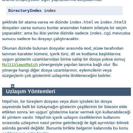
DirectoryIndex
 index
şeklinde bir atama varsa ve dizinde
ve
index.html
index.html3
dosyaları varsa sunucu bunlar arasından hakem sıfatıyla bir seçim
yapacaktır; ama bu ikisi yerine dizinde sadece
mevcutsa
index.cgi
sunucu sadece bu dosyayı çalıştıracaktır.
Okunan dizinde bulunan dosyalar arasında
tarafından
mod_mime
tanınan karakter kümesi, içerik türü, dil ve kodlama başlıklarına
uygun gösterim uzantılarından birine sahip bir dosya yoksa sonuç
yönergesiyle yapılan tanıma bağlı olur. Bu
MultiViewsMatch
yönerge hangi diğer dosya uzantılarının, eylemcilerin veya
süzgeçlerin çok gösterimli uzlaşımla ilintileneceğini belirler.
Uzlaşım Yöntemleri
httpd'nin, bir türeşlem dosyası veya dizin içindeki bir dosya
sayesinde belli bir özkaynağın gösterim çeşitlerinin bir listesini elde
ettikten sonra 'en uygun' gösterime karar vermek için kullanabileceği
iki yöntem vardır. httpd'nin içerik uzlaşım özelliklerinin kullanımı
sırasında uzlaşımın nasıl yerine getirileceği ile ilgili ayrıntıları bilmek
aslında gerekli değildir. Bununla birlikte belgenin kalanında bu konu