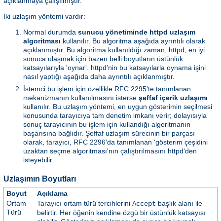
açıklanmaya çalışılmıştır.
İki uzlaşım yöntemi vardır:
Normal durumda
sunucu yönetiminde httpd uzlaşım
algoritması
kullanılır. Bu algoritma aşağıda ayrıntılı olarak
açıklanmıştır. Bu algoritma kullanıldığı zaman, httpd, en iyi
sonuca ulaşmak için bazen belli boyutların üstünlük
katsayılarıyla 'oynar'. httpd'nin bu katsayılarla oynama işini
nasıl yaptığı aşağıda daha ayrıntılı açıklanmıştır.
İstemci bu işlem için özellikle RFC 2295'te tanımlanan
mekanizmanın kullanılmasını isterse
şeffaf içerik uzlaşımı
kullanılır. Bu uzlaşım yöntemi, en uygun gösterimin seçilmesi
konusunda tarayıcıya tam denetim imkanı verir; dolayısıyla
sonuç tarayıcının bu işlem için kullandığı algoritmanın
başarısına bağlıdır. Şeffaf uzlaşım sürecinin bir parçası
olarak, tarayıcı, RFC 2296'da tanımlanan 'gösterim çeşidini
uzaktan seçme algoritması'nın çalıştırılmasını httpd'den
isteyebilir.
Uzlaşımın Boyutları
Boyut
Açıklama
Ortam
Tarayıcı ortam türü tercihlerini
başlık alanı ile
Accept
Türü
belirtir. Her öğenin kendine özgü bir üstünlük katsayısı