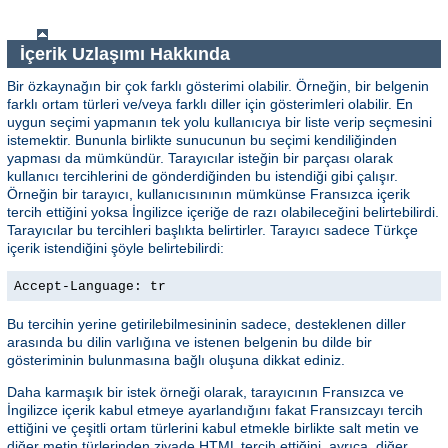
İçerik Uzlaşımı Hakkında
Bir özkaynağın bir çok farklı gösterimi olabilir. Örneğin, bir belgenin
farklı ortam türleri ve/veya farklı diller için gösterimleri olabilir. En
uygun seçimi yapmanın tek yolu kullanıcıya bir liste verip seçmesini
istemektir. Bununla birlikte sunucunun bu seçimi kendiliğinden
yapması da mümkündür. Tarayıcılar isteğin bir parçası olarak
kullanıcı tercihlerini de gönderdiğinden bu istendiği gibi çalışır.
Örneğin bir tarayıcı, kullanıcısınının mümkünse Fransızca içerik
tercih ettiğini yoksa İngilizce içeriğe de razı olabileceğini belirtebilirdi.
Tarayıcılar bu tercihleri başlıkta belirtirler. Tarayıcı sadece Türkçe
içerik istendiğini şöyle belirtebilirdi:
Accept-Language: tr
Bu tercihin yerine getirilebilmesininin sadece, desteklenen diller
arasında bu dilin varlığına ve istenen belgenin bu dilde bir
gösteriminin bulunmasına bağlı oluşuna dikkat ediniz.
Daha karmaşık bir istek örneği olarak, tarayıcının Fransızca ve
İngilizce içerik kabul etmeye ayarlandığını fakat Fransızcayı tercih
ettiğini ve çeşitli ortam türlerini kabul etmekle birlikte salt metin ve
diğer metin türlerinden ziyade HTML tercih ettiğini, ayrıca, diğer