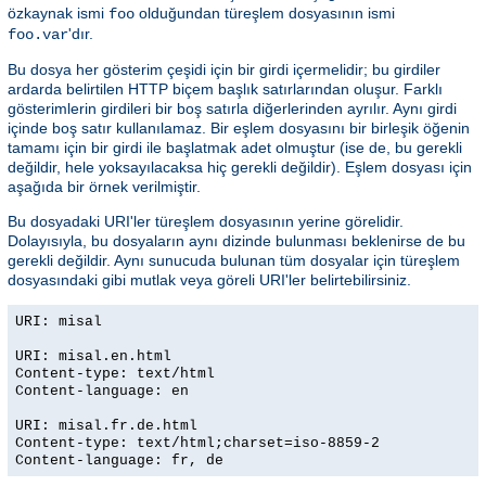
özkaynak ismi
olduğundan türeşlem dosyasının ismi
foo
'dır.
foo.var
Bu dosya her gösterim çeşidi için bir girdi içermelidir; bu girdiler
ardarda belirtilen HTTP biçem başlık satırlarından oluşur. Farklı
gösterimlerin girdileri bir boş satırla diğerlerinden ayrılır. Aynı girdi
içinde boş satır kullanılamaz. Bir eşlem dosyasını bir birleşik öğenin
tamamı için bir girdi ile başlatmak adet olmuştur (ise de, bu gerekli
değildir, hele yoksayılacaksa hiç gerekli değildir). Eşlem dosyası için
aşağıda bir örnek verilmiştir.
Bu dosyadaki URI'ler türeşlem dosyasının yerine görelidir.
Dolayısıyla, bu dosyaların aynı dizinde bulunması beklenirse de bu
gerekli değildir. Aynı sunucuda bulunan tüm dosyalar için türeşlem
dosyasındaki gibi mutlak veya göreli URI'ler belirtebilirsiniz.
URI: misal
URI: misal.en.html
Content-type: text/html
Content-language: en
URI: misal.fr.de.html
Content-type: text/html;charset=iso-8859-2
Content-language: fr, de