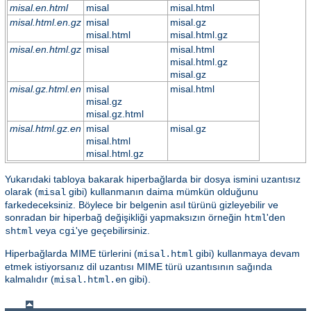
misal.en.html
misal
misal.html
misal.html.en.gz
misal
misal.gz
misal.html
misal.html.gz
misal.en.html.gz
misal
misal.html
misal.html.gz
misal.gz
misal.gz.html.en
misal
misal.html
misal.gz
misal.gz.html
misal.html.gz.en
misal
misal.gz
misal.html
misal.html.gz
Yukarıdaki tabloya bakarak hiperbağlarda bir dosya ismini uzantısız
olarak (
gibi) kullanmanın daima mümkün olduğunu
misal
farkedeceksiniz. Böylece bir belgenin asıl türünü gizleyebilir ve
sonradan bir hiperbağ değişikliği yapmaksızın örneğin
'den
html
veya
'ye geçebilirsiniz.
shtml
cgi
Hiperbağlarda MIME türlerini (
gibi) kullanmaya devam
misal.html
etmek istiyorsanız dil uzantısı MIME türü uzantısının sağında
kalmalıdır (
gibi).
misal.html.en