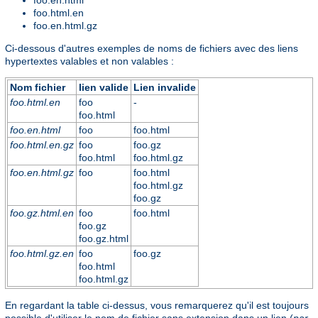
foo.html.en
foo.en.html.gz
Ci-dessous d'autres exemples de noms de fichiers avec des liens
hypertextes valables et non valables :
Nom fichier
lien valide
Lien invalide
foo.html.en
foo
-
foo.html
foo.en.html
foo
foo.html
foo.html.en.gz
foo
foo.gz
foo.html
foo.html.gz
foo.en.html.gz
foo
foo.html
foo.html.gz
foo.gz
foo.gz.html.en
foo
foo.html
foo.gz
foo.gz.html
foo.html.gz.en
foo
foo.gz
foo.html
foo.html.gz
En regardant la table ci-dessus, vous remarquerez qu'il est toujours
possible d'utiliser le nom de fichier sans extension dans un lien (
par