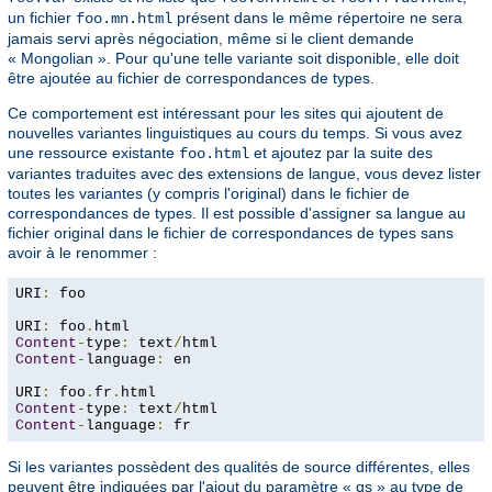
un fichier
présent dans le même répertoire ne sera
foo.mn.html
jamais servi après négociation, même si le client demande
« Mongolian ». Pour qu'une telle variante soit disponible, elle doit
être ajoutée au fichier de correspondances de types.
Ce comportement est intéressant pour les sites qui ajoutent de
nouvelles variantes linguistiques au cours du temps. Si vous avez
une ressource existante
et ajoutez par la suite des
foo.html
variantes traduites avec des extensions de langue, vous devez lister
toutes les variantes (y compris l'original) dans le fichier de
correspondances de types. Il est possible d'assigner sa langue au
fichier original dans le fichier de correspondances de types sans
avoir à le renommer :
URI
:
 foo

URI
:
 foo
.
Content
-
type
:
 text
/
Content
-
language
:
 en

URI
:
 foo
.
fr
.
Content
-
type
:
 text
/
Content
-
language
:
 fr
Si les variantes possèdent des qualités de source différentes, elles
peuvent être indiquées par l'ajout du paramètre « qs » au type de