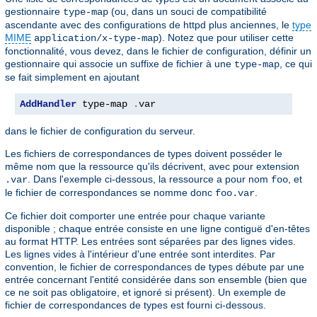
gestionnaire
(ou, dans un souci de compatibilité
type-map
ascendante avec des configurations de httpd plus anciennes, le
type
MIME
). Notez que pour utiliser cette
application/x-type-map
fonctionnalité, vous devez, dans le fichier de configuration, définir un
gestionnaire qui associe un suffixe de fichier à une
, ce qui
type-map
se fait simplement en ajoutant
AddHandler
 type-map 
.
var
dans le fichier de configuration du serveur.
Les fichiers de correspondances de types doivent posséder le
même nom que la ressource qu'ils décrivent, avec pour extension
. Dans l'exemple ci-dessous, la ressource a pour nom
, et
.var
foo
le fichier de correspondances se nomme donc
.
foo.var
Ce fichier doit comporter une entrée pour chaque variante
disponible ; chaque entrée consiste en une ligne contiguë d'en-têtes
au format HTTP. Les entrées sont séparées par des lignes vides.
Les lignes vides à l'intérieur d'une entrée sont interdites. Par
convention, le fichier de correspondances de types débute par une
entrée concernant l'entité considérée dans son ensemble (bien que
ce ne soit pas obligatoire, et ignoré si présent). Un exemple de
fichier de correspondances de types est fourni ci-dessous.