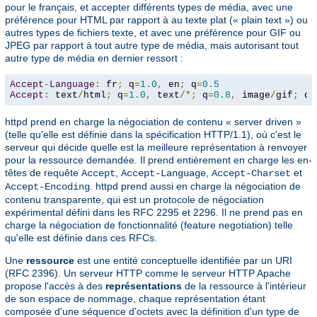
pour le français, et accepter différents types de média, avec une
préférence pour HTML par rapport à au texte plat (« plain text ») ou
autres types de fichiers texte, et avec une préférence pour GIF ou
JPEG par rapport à tout autre type de média, mais autorisant tout
autre type de média en dernier ressort :
Accept
-
Language
:
 fr
;
 q
=
1.0
,
 en
;
 q
=
0.5
Accept
:
 text
/
html
;
 q
=
1.0
,
 text
/*;
 q
=
0.8
,
 image
/
gif
;
 q
=
httpd prend en charge la négociation de contenu « server driven »
(telle qu'elle est définie dans la spécification HTTP/1.1), où c'est le
serveur qui décide quelle est la meilleure représentation à renvoyer
pour la ressource demandée. Il prend entièrement en charge les en-
têtes de requête
,
,
et
Accept
Accept-Language
Accept-Charset
. httpd prend aussi en charge la négociation de
Accept-Encoding
contenu transparente, qui est un protocole de négociation
expérimental défini dans les RFC 2295 et 2296. Il ne prend pas en
charge la négociation de fonctionnalité (feature negotiation) telle
qu'elle est définie dans ces RFCs.
Une
ressource
est une entité conceptuelle identifiée par un URI
(RFC 2396). Un serveur HTTP comme le serveur HTTP Apache
propose l'accès à des
représentations
de la ressource à l'intérieur
de son espace de nommage, chaque représentation étant
composée d'une séquence d'octets avec la définition d'un type de