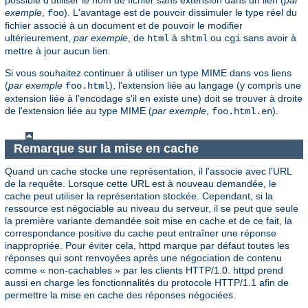
exemple
,
). L'avantage est de pouvoir dissimuler le type réel du
foo
fichier associé à un document et de pouvoir le modifier
ultérieurement,
par exemple
, de
à
ou
sans avoir à
html
shtml
cgi
mettre à jour aucun lien.
Si vous souhaitez continuer à utiliser un type MIME dans vos liens
(
par exemple
), l'extension liée au langage (y compris une
foo.html
extension liée à l'encodage s'il en existe une) doit se trouver à droite
de l'extension liée au type MIME (
par exemple
,
).
foo.html.en
Remarque sur la mise en cache
Quand un cache stocke une représentation, il l'associe avec l'URL
de la requête. Lorsque cette URL est à nouveau demandée, le
cache peut utiliser la représentation stockée. Cependant, si la
ressource est négociable au niveau du serveur, il se peut que seule
la première variante demandée soit mise en cache et de ce fait, la
correspondance positive du cache peut entraîner une réponse
inappropriée. Pour éviter cela, httpd marque par défaut toutes les
réponses qui sont renvoyées après une négociation de contenu
comme « non-cachables » par les clients HTTP/1.0. httpd prend
aussi en charge les fonctionnalités du protocole HTTP/1.1 afin de
permettre la mise en cache des réponses négociées.