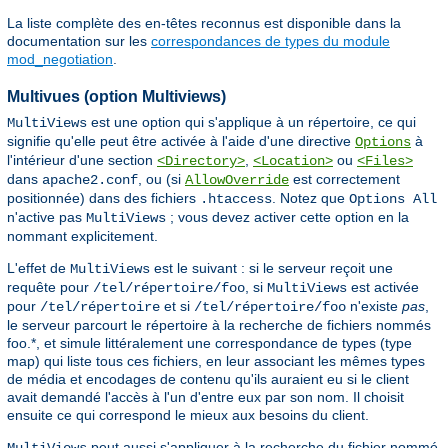
La liste complète des en-têtes reconnus est disponible dans la
documentation sur les
correspondances de types du module
mod_negotiation
.
Multivues (option Multiviews)
est une option qui s'applique à un répertoire, ce qui
MultiViews
signifie qu'elle peut être activée à l'aide d'une directive
à
Options
l'intérieur d'une section
,
ou
<Directory>
<Location>
<Files>
dans
, ou (si
est correctement
apache2.conf
AllowOverride
positionnée) dans des fichiers
. Notez que
.htaccess
Options All
n'active pas
; vous devez activer cette option en la
MultiViews
nommant explicitement.
L'effet de
est le suivant : si le serveur reçoit une
MultiViews
requête pour
, si
est activée
/tel/répertoire/foo
MultiViews
pour
et si
n'existe
pas
,
/tel/répertoire
/tel/répertoire/foo
le serveur parcourt le répertoire à la recherche de fichiers nommés
foo.*, et simule littéralement une correspondance de types (type
map) qui liste tous ces fichiers, en leur associant les mêmes types
de média et encodages de contenu qu'ils auraient eu si le client
avait demandé l'accès à l'un d'entre eux par son nom. Il choisit
ensuite ce qui correspond le mieux aux besoins du client.
peut aussi s'appliquer à la recherche du fichier nommé
MultiViews