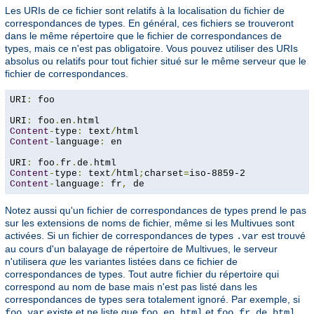
Les URIs de ce fichier sont relatifs à la localisation du fichier de
correspondances de types. En général, ces fichiers se trouveront
dans le même répertoire que le fichier de correspondances de
types, mais ce n'est pas obligatoire. Vous pouvez utiliser des URIs
absolus ou relatifs pour tout fichier situé sur le même serveur que le
fichier de correspondances.
URI
:
 foo

URI
:
 foo
.
en
.
Content
-
type
:
 text
/
Content
-
language
:
 en

URI
:
 foo
.
fr
.
de
.
Content
-
type
:
 text
/
html
;
charset
=
Content
-
language
:
 fr
,
 de
Notez aussi qu'un fichier de correspondances de types prend le pas
sur les extensions de noms de fichier, même si les Multivues sont
activées. Si un fichier de correspondances de types
est trouvé
.var
au cours d'un balayage de répertoire de Multivues, le serveur
n'utilisera
que
les variantes listées dans ce fichier de
correspondances de types. Tout autre fichier du répertoire qui
correspond au nom de base mais n'est pas listé dans les
correspondances de types sera totalement ignoré. Par exemple, si
existe et ne liste que
et
,
foo.var
foo.en.html
foo.fr.de.html