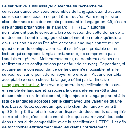
Le serveur va aussi essayer d'étendre sa recherche de
correspondance aux sous-ensembles de langages quand aucune
correspondance exacte ne peut être trouvée. Par exemple, si un
client demande des documents possédant le langage
, c'est à
en-GB
dire anglais britannique, le standard HTTP/1.1 n'autorise
normalement pas le serveur à faire correspondre cette demande à
un document dont le langage est simplement
(notez qu'inclure
en
et non
dans l'en-tête
constitue une
en-GB
en
Accept-Language
quasi-erreur de configuration, car il est très peu probable qu'un
lecteur qui comprend l'anglais britannique, ne comprenne pas
l'anglais en général. Malheureusement, de nombreux clients ont
réellement des configurations par défaut de ce type). Cependant, si
aucune autre correspondance de langage n'est possible, et si le
serveur est sur le point de renvoyer une erreur « Aucune variable
acceptable » ou de choisir le langage défini par la directive
, le serveur ignorera la spécification du sous-
LanguagePriority
ensemble de langage et associera la demande en
à des
en-GB
documents en
. Implicitement, httpd ajoute le langage parent à la
en
liste de langages acceptés par le client avec une valeur de qualité
très basse. Notez cependant que si le client demande « en-GB;
q=0.9, fr; q=0.8 », et si le serveur dispose de documents estampillés
« en » et « fr », c'est le document « fr » qui sera renvoyé, tout cela
dans un souci de compatibilité avec la spécification HTTP/1.1 et afin
de fonctionner efficacement avec les clients correctement