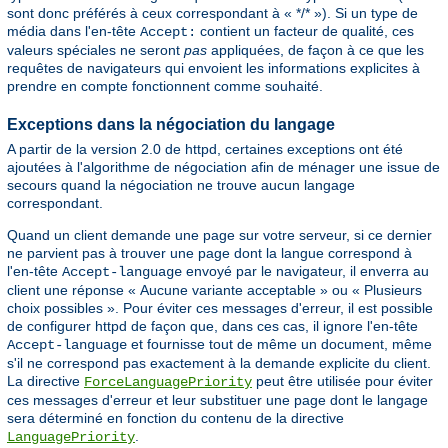
sont donc préférés à ceux correspondant à « */* »). Si un type de
média dans l'en-tête
contient un facteur de qualité, ces
Accept:
valeurs spéciales ne seront
pas
appliquées, de façon à ce que les
requêtes de navigateurs qui envoient les informations explicites à
prendre en compte fonctionnent comme souhaité.
Exceptions dans la négociation du langage
A partir de la version 2.0 de httpd, certaines exceptions ont été
ajoutées à l'algorithme de négociation afin de ménager une issue de
secours quand la négociation ne trouve aucun langage
correspondant.
Quand un client demande une page sur votre serveur, si ce dernier
ne parvient pas à trouver une page dont la langue correspond à
l'en-tête
envoyé par le navigateur, il enverra au
Accept-language
client une réponse « Aucune variante acceptable » ou « Plusieurs
choix possibles ». Pour éviter ces messages d'erreur, il est possible
de configurer httpd de façon que, dans ces cas, il ignore l'en-tête
et fournisse tout de même un document, même
Accept-language
s'il ne correspond pas exactement à la demande explicite du client.
La directive
peut être utilisée pour éviter
ForceLanguagePriority
ces messages d'erreur et leur substituer une page dont le langage
sera déterminé en fonction du contenu de la directive
.
LanguagePriority