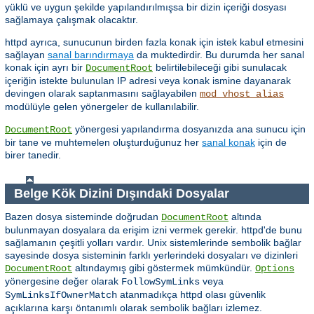
yüklü ve uygun şekilde yapılandırılmışsa bir dizin içeriği dosyası
sağlamaya çalışmak olacaktır.
httpd ayrıca, sunucunun birden fazla konak için istek kabul etmesini
sağlayan
sanal barındırmaya
da muktedirdir. Bu durumda her sanal
konak için ayrı bir
belirtilebileceği gibi sunulacak
DocumentRoot
içeriğin istekte bulunulan IP adresi veya konak ismine dayanarak
devingen olarak saptanmasını sağlayabilen
mod_vhost_alias
modülüyle gelen yönergeler de kullanılabilir.
yönergesi yapılandırma dosyanızda ana sunucu için
DocumentRoot
bir tane ve muhtemelen oluşturduğunuz her
sanal konak
için de
birer tanedir.
Belge Kök Dizini Dışındaki Dosyalar
Bazen dosya sisteminde doğrudan
altında
DocumentRoot
bulunmayan dosyalara da erişim izni vermek gerekir. httpd'de bunu
sağlamanın çeşitli yolları vardır. Unix sistemlerinde sembolik bağlar
sayesinde dosya sisteminin farklı yerlerindeki dosyaları ve dizinleri
altındaymış gibi göstermek mümkündür.
DocumentRoot
Options
yönergesine değer olarak
veya
FollowSymLinks
atanmadıkça httpd olası güvenlik
SymLinksIfOwnerMatch
açıklarına karşı öntanımlı olarak sembolik bağları izlemez.