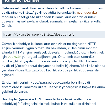
Kullanıcı Dizinleri
Geleneksel olarak Unix sistemlerinde belli bir kullanıcının (örn,
birisi
)
ev dizinine
şeklinde atıfta bulunulabilir.
~birisi/
mod_userdir
modülü bu özelliği site üzerinden kullanıcıların ev dizinlerindeki
dosyaları kişisel sayfalar olarak sunmalarını sağlamak üzere kullanır.
Örnek:
http://example.com/~birisi/dosya.html
Güvenlik sebebiyle kullanıcıların ev dizinlerine doğrudan HTTP
erişimi vermek uygun olmaz. Bu bakımdan, kullanıcının ev dizini
altında HTTP erişimi verilecek dosyaların bulunduğu dizini belirtmek
için
yönergesi sağlanmıştır. Öntanımlı olan
UserDir
Userdir
yapılandırması ile yukarıdaki gibi bir URL kullanıcının
public_html
ev dizini (
dosyasında belirtilir)
altında
/etc/passwd
/home/birisi/
yer alan
dosyası ile
/home/birisi/public_html/dosya.html
eşleşirdi.
Ev dizininin yerinin
dosyasında belirtilmediği
/etc/passwd
sistemlerde kullanılmak üzere
yönergesinin başka kullanım
Userdir
şekilleri de vardır.
Bazı kişiler (genellikle URL üzerinde
olarak kodlanması
%7e
sebebiyle) "~" simgesini biçimsiz bulabilir ve kullanıcı dizinlerini