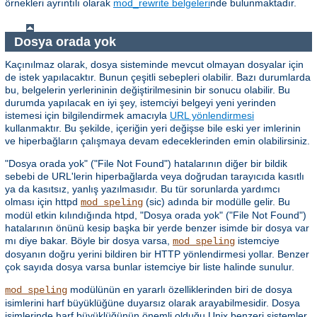
örnekleri ayrıntılı olarak
mod_rewrite belgeleri
nde bulunmaktadır.
Dosya orada yok
Kaçınılmaz olarak, dosya sisteminde mevcut olmayan dosyalar için
de istek yapılacaktır. Bunun çeşitli sebepleri olabilir. Bazı durumlarda
bu, belgelerin yerlerininin değiştirilmesinin bir sonucu olabilir. Bu
durumda yapılacak en iyi şey, istemciyi belgeyi yeni yerinden
istemesi için bilgilendirmek amacıyla
URL yönlendirmesi
kullanmaktır. Bu şekilde, içeriğin yeri değişse bile eski yer imlerinin
ve hiperbağların çalışmaya devam edeceklerinden emin olabilirsiniz.
"Dosya orada yok" ("File Not Found") hatalarının diğer bir bildik
sebebi de URL'lerin hiperbağlarda veya doğrudan tarayıcıda kasıtlı
ya da kasıtsız, yanlış yazılmasıdır. Bu tür sorunlarda yardımcı
olması için httpd
(sic) adında bir modülle gelir. Bu
mod_speling
modül etkin kılındığında htpd, "Dosya orada yok" ("File Not Found")
hatalarının önünü kesip başka bir yerde benzer isimde bir dosya var
mı diye bakar. Böyle bir dosya varsa,
istemciye
mod_speling
dosyanın doğru yerini bildiren bir HTTP yönlendirmesi yollar. Benzer
çok sayıda dosya varsa bunlar istemciye bir liste halinde sunulur.
modülünün en yararlı özelliklerinden biri de dosya
mod_speling
isimlerini harf büyüklüğüne duyarsız olarak arayabilmesidir. Dosya
isimlerinde harf büyüklüğünün önemli olduğu Unix benzeri sistemler