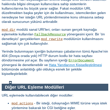
hakkında bilgisi olmayan kullanıcılara sahip sistemlerin
kullanıcılarına bu büyük yarar sağlar. Fakat modülün URL
düzeltmekten başka şeyler için de kullanılması, istemcilerden gelen
neredeyse her isteğin URL yönlendirmesine konu olmasına sebep
olarak sunucunun yükünü arttırabilir.
modülü sanal URI'leri, onları sunan gerçek kaynağa
mod_dir
eşlemekte kullanılan
yönergesini içerir. Bir 'ön
FallbackResource
denetleyici' gerçeklerken
modülünün kullanılmasını
mod_rewrite
sağlamak için çok kullanışlıdır.
Yerinde bulunmayan içeriğin bulunması çabalarının tümü Apache'nin
404 (Dosya orada yok) HTTP durum kodlu bir hata sayfası
döndürmesine yol açar. Bu sayfanın içeriği
ErrorDocument
yönergesi ile denetlenebilir ve
Hata Yanıtlarının Kişiselleştirilmesi
bölümünde anlatıldığı gibi oldukça esnek bir şekilde
kişiselleştirilebilir.
Diğer URL Eşleme Modülleri
URL eşlemede kullanılabilecek diğer modüller:
- Bir isteği, özkaynağın MIME türüne veya istek
mod_actions
yöntemine bakarak bir CGI betiğine eşler.