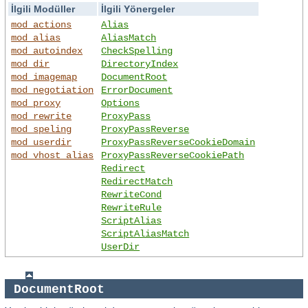
İlgili Modüller
İlgili Yönergeler
mod_actions
Alias
mod_alias
AliasMatch
mod_autoindex
CheckSpelling
mod_dir
DirectoryIndex
mod_imagemap
DocumentRoot
mod_negotiation
ErrorDocument
mod_proxy
Options
mod_rewrite
ProxyPass
mod_speling
ProxyPassReverse
mod_userdir
ProxyPassReverseCookieDomain
mod_vhost_alias
ProxyPassReverseCookiePath
Redirect
RedirectMatch
RewriteCond
RewriteRule
ScriptAlias
ScriptAliasMatch
UserDir
DocumentRoot