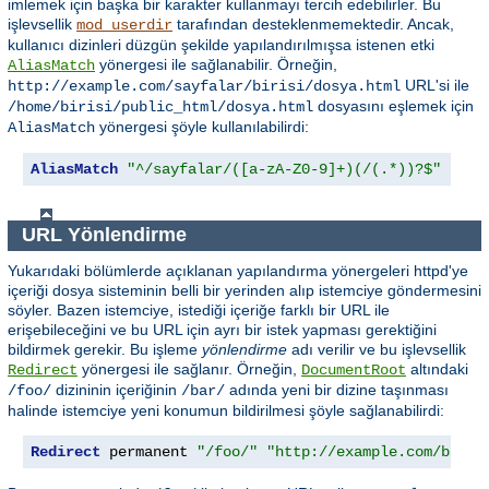
imlemek için başka bir karakter kullanmayı tercih edebilirler. Bu
işlevsellik
tarafından desteklenmemektedir. Ancak,
mod_userdir
kullanıcı dizinleri düzgün şekilde yapılandırılmışsa istenen etki
yönergesi ile sağlanabilir. Örneğin,
AliasMatch
URL'si ile
http://example.com/sayfalar/birisi/dosya.html
dosyasını eşlemek için
/home/birisi/public_html/dosya.html
yönergesi şöyle kullanılabilirdi:
AliasMatch
AliasMatch
"^/sayfalar/([a-zA-Z0-9]+)(/(.*))?$"
"/ho
URL Yönlendirme
Yukarıdaki bölümlerde açıklanan yapılandırma yönergeleri httpd'ye
içeriği dosya sisteminin belli bir yerinden alıp istemciye göndermesini
söyler. Bazen istemciye, istediği içeriğe farklı bir URL ile
erişebileceğini ve bu URL için ayrı bir istek yapması gerektiğini
bildirmek gerekir. Bu işleme
yönlendirme
adı verilir ve bu işlevsellik
yönergesi ile sağlanır. Örneğin,
altındaki
Redirect
DocumentRoot
dizininin içeriğinin
adında yeni bir dizine taşınması
/foo/
/bar/
halinde istemciye yeni konumun bildirilmesi şöyle sağlanabilirdi:
Redirect
 permanent 
"/foo/"
"http://example.com/bar/"