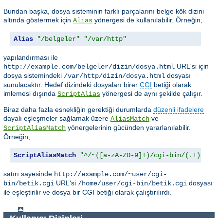
Bundan başka, dosya sisteminin farklı parçalarını belge kök dizini
altında göstermek için
yönergesi de kullanılabilir. Örneğin,
Alias
Alias
"/belgeler"
"/var/http"
yapılandırması ile
URL'si için
http://example.com/belgeler/dizin/dosya.html
dosya sistemindeki
dosyası
/var/http/dizin/dosya.html
sunulacaktır. Hedef dizindeki dosyaları birer
CGI
betiği olarak
imlemesi dışında
yönergesi de aynı şekilde çalışır.
ScriptAlias
Biraz daha fazla esnekliğin gerektiği durumlarda
düzenli ifadelere
dayalı eşleşmeler sağlamak üzere
ve
AliasMatch
yönergelerinin gücünden yararlanılabilir.
ScriptAliasMatch
Örneğin,
ScriptAliasMatch
"^/~([a-zA-Z0-9]+)/cgi-bin/(.+)"
"/
satırı sayesinde
http://example.com/~user/cgi-
URL'si
dosyası
bin/betik.cgi
/home/user/cgi-bin/betik.cgi
ile eşleştirilir ve dosya bir CGI betiği olarak çalıştırılırdı.