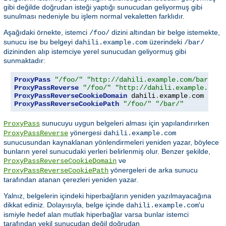
gibi değilde doğrudan isteği yaptığı sunucudan geliyormuş gibi
sunulması nedeniyle bu işlem normal vekaletten farklıdır.
Aşağıdaki örnekte, istemci
dizini altından bir belge istemekte,
/foo/
sunucu ise bu belgeyi
üzerindeki
dahili.example.com
/bar/
dizininden alıp istemciye yerel sunucudan geliyormuş gibi
sunmaktadır:
ProxyPass
"/foo/"
"http://dahili.example.com/bar/"
ProxyPassReverse
"/foo/"
"http://dahili.example.com/
ProxyPassReverseCookieDomain
 dahili
.
example
.
com hari
ProxyPassReverseCookiePath
"/foo/"
"/bar/"
sunucuyu uygun belgeleri alması için yapılandırırken
ProxyPass
yönergesi
ProxyPassReverse
dahili.example.com
sunucusundan kaynaklanan yönlendirmeleri yeniden yazar, böylece
bunların yerel sunucudaki yerleri belirlenmiş olur. Benzer şekilde,
ve
ProxyPassReverseCookieDomain
yönergeleri de arka sunucu
ProxyPassReverseCookiePath
tarafından atanan çerezleri yeniden yazar.
Yalnız, belgelerin içindeki hiperbağların yeniden yazılmayacağına
dikkat ediniz. Dolayısıyla, belge içinde
'u
dahili.example.com
ismiyle hedef alan mutlak hiperbağlar varsa bunlar istemci
tarafından vekil sunucudan değil doğrudan