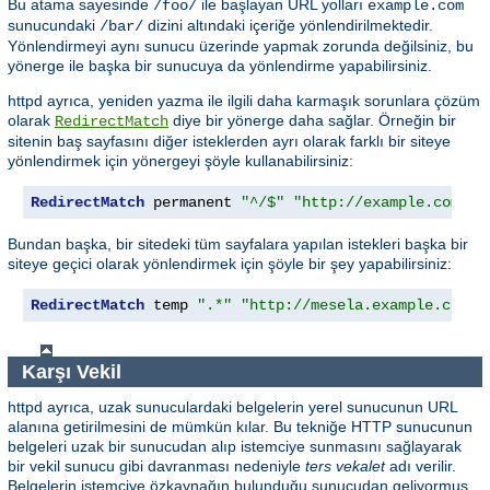
Bu atama sayesinde
ile başlayan URL yolları
/foo/
example.com
sunucundaki
dizini altındaki içeriğe yönlendirilmektedir.
/bar/
Yönlendirmeyi aynı sunucu üzerinde yapmak zorunda değilsiniz, bu
yönerge ile başka bir sunucuya da yönlendirme yapabilirsiniz.
httpd ayrıca, yeniden yazma ile ilgili daha karmaşık sorunlara çözüm
olarak
diye bir yönerge daha sağlar. Örneğin bir
RedirectMatch
sitenin baş sayfasını diğer isteklerden ayrı olarak farklı bir siteye
yönlendirmek için yönergeyi şöyle kullanabilirsiniz:
RedirectMatch
 permanent 
"^/$"
"http://example.com/il
Bundan başka, bir sitedeki tüm sayfalara yapılan istekleri başka bir
siteye geçici olarak yönlendirmek için şöyle bir şey yapabilirsiniz:
RedirectMatch
 temp 
".*"
"http://mesela.example.com/i
Karşı Vekil
httpd ayrıca, uzak sunuculardaki belgelerin yerel sunucunun URL
alanına getirilmesini de mümkün kılar. Bu tekniğe HTTP sunucunun
belgeleri uzak bir sunucudan alıp istemciye sunmasını sağlayarak
bir vekil sunucu gibi davranması nedeniyle
ters vekalet
adı verilir.
Belgelerin istemciye özkaynağın bulunduğu sunucudan geliyormuş