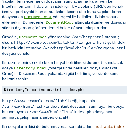
Yapılan bir isteğe hangi dosyanın sunulacağına karar verirken
httpd'nin öntanımlı davranışı istek için URL yolunu (URL'den konak
ismi ve port ayrıldıktan sonra kalan kısım) alıp bunu yapılandırma
dosyasında
yönergesi ile belirtilen dizinin sonuna
DocumentRoot
eklemektir. Bu nedenle,
altındaki dizinler ve dosyalar
DocumentRoot
sitenin dışardan görünen temel belge ağacını oluştururlar.
Örneğin,
yönergesine
atanmış
DocumentRoot
/var/http/html
olsun.
şeklindeki
http://example.com/balıklar/zargana.html
bir istek için istemciye
/var/http/html/balıklar/zargana.html
dosyası sunulur.
Bir dizin istenirse (
ile biten bir yol belirtilmesi durumu), sunulacak
/
dosya
yönergesinde belirtilen dosya olacaktır.
DirectoryIndex
Örneğin,
yukarıdaki gibi belirtimiş ve siz de şunu
DocumentRoot
belirtmişseniz:
DirectoryIndex index.html index.php
isteği, httpd'nin
http://www.example.com/fish/
dosyasını sunmaya, bu dosya
/var/www/html/fish/index.html
bulunmuyorsa
dosyasını
/var/www/html/fish/index.php
sunmaya çalışmasına sebep olacaktır.
Bu dosyaların ikisi de bulunmuyorsa sonraki adım,
mod_autoindex