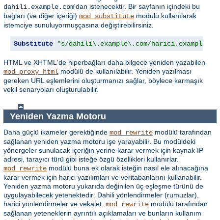
'dan istenecektir. Bir sayfanın içindeki bu
dahili.example.com
bağları (ve diğer içeriği)
modülü kullanılarak
mod_substitute
istemciye sunuluyormuşçasına değiştirebilirsiniz.
Substitute
"s/dahili\.example\.com/harici.example.co
HTML ve XHTML'de hiperbağları daha bilgece yeniden yazabilen
modülü de kullanılabilir. Yeniden yazılması
mod_proxy_html
gereken URL eşlemlerini oluşturmanızı sağlar, böylece karmaşık
vekil senaryoları oluşturulabilir.
Yeniden Yazma Motoru
Daha güçlü ikameler gerektiğinde
modülü tarafından
mod_rewrite
sağlanan yeniden yazma motoru işe yarayabilir. Bu modüldeki
yönergeler sunulacak içeriğin yerine karar vermek için kaynak IP
adresi, tarayıcı türü gibi isteğe özgü özellikleri kullanırlar.
modülü buna ek olarak isteğin nasıl ele alınacağına
mod_rewrite
karar vermek için harici yazılımları ve veritabanlarını kullanabilir.
Yeniden yazma motoru yukarıda değinilen üç eşleşme türünü de
uygulayabilecek yetenektedir: Dahili yönlendirmeler (rumuzlar),
harici yönlendirmeler ve vekalet.
modülü tarafından
mod_rewrite
sağlanan yeteneklerin ayrıntılı açıklamaları ve bunların kullanım