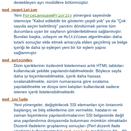
destekleyen ayrı modüllere bölünmüştür.
mod_negotiation
Yeni
yönergesi sayesinde
ForceLanguagePriority
istemciye "Kabul edilebilir bir gösterim çeşidi yok" ya da "Çok
sayıda seçim belirtilmiş" yanıtını döndürmek yerine tüm
durumlara uyan bir sayfanın gönderilebilmesi sağlanmıştır.
Bundan başka, uzlaşım ve
algoritmaları daha
MultiViews
tutarlı sonuçlar elde etmek amacıyla elden geçirilmiş ve belge
içeriği ile daha iyi eşleşen yeni bir tür eşlem yapısı
sağlanmıştır.
mod_autoindex
Dizin içeriklerinin özdevimli listelenmesi artık HTML tabloları
kullanılacak şekilde yapılandırılabilmektedir. Böylece sayfa
daha iyi biçemlenebilmekte, içerik daha hassas
sıralanabilmekte, sürüm numarasına göre sıralama
yapılabilmekte ve dosya ismi kalıpları kullanılarak sadece
istenen içerik listelenebilmektedir.
mod_include
Yeni yönergeler, değiştirilecek SSI elemanları için öntanımlı
başlangıç ve bitiş etiketlerine izin vermekte, hataların ve
zaman biçemleme yapılandırmalarının SSI belgesinde değil
ana yapılandırma dosyasında bulunması mümkün olmaktadır.
Düzenli ifadelerin gruplanmış sonuçları (Perl düzenli ifade