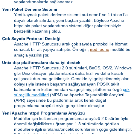
yapılandırmalarda sağlanamaz.
Yeni Paket Derleme Sistemi
Yeni kaynak paketi derleme sistemi
ve
'a
autoconf
libtool
dayalı olarak sıfırdan, yeni baştan yazıldı. Böylece Apache
httpd'nin paket yapılandırma sistemi diğer paketlerinkiyle
benzerlik kazanmış oldu.
Çok Sayıda Protokol Desteği
Apache HTTP Sunucusu artık çok sayıda protokol ile hizmet
sunacak bir alt yapıya sahiptir. Örneğin,
modülü bu
mod_echo
amaçla yazılmıştır.
Unix dışı platformalara daha iyi destek
Apache HTTP Sunucusu 2.0 sürümleri, BeOS, OS/2, Windows
gibi Unix olmayan platformlarda daha hızlı ve daha kararlı
çalışacak duruma getirilmiştir. Genelde iyi geliştirilmemiş olan
dolayısıyla istenen başarımı sağlayamayan POSIX taklit
katmanlarının kullanımından vazgeçilmiş, platforma özgü
çok
süreçlilik modülleri
(MPM) ve Apache Taşınabilirlik Arayüzü
(APR) sayesinde bu platformlar artık kendi doğal
programlama arayüzleriyle gerçeklenir olmuştur.
Yeni Apache httpd Programlama Arayüzü
Modüller için kullanılan programlama arayüzü 2.0 sürümüyle
önemli değişikliklere uğramıştır. 1.3 sürümünde görülen
modüllerle ilgili sıralama/öncelik sorunlarının çoğu giderilmiştir.