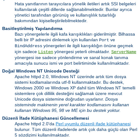
Hata yanıtlarının tarayıcılara yönelik iletileri artık SSI belgeleri
kullanılarak çeşitli dillerde sağlanabilmektedir. Bunlar ayrıca
yönetici tarafından görünüş ve kullanışlılık tutarlılığı
bakımından kişiselleştirilebilmektedir.
Basitleştirilmiş Yapılandırma
Bazı yönergelerle ilgili kafa karışıklıkları giderilmiştir. Bilhassa
belli bir IP adresini dinlemek için kullanılan
ve
Port
yönergeleri ile ilgili karışıklığın önüne geçmek
BindAddress
için sadece
yönergesi yeterli olmaktadır.
Listen
ServerName
yönergesi ise sadece yönlendirme ve sanal konak tanıma
amacıyla sunucu ismi ve port belirtiminde kullanılmaktadır.
Doğal Windows NT Unicode Desteği
Apache httpd 2.0, Windows NT üzerinde artık tüm dosya
sistemi kodlamalarında utf-8 kullanmaktadır. Bu destek,
Windows 2000 ve Windows XP dahil tüm Windows NT temelli
sistemlere çok dillilik desteğini sağlamak üzere mevcut
Unicode dosya sistemine doğrudan uyarlanır.
Dosya
sisteminde makinenin yerel karakter kodlamasını kullanan
kullanan Windows 95, 98 ve ME için bu destek yoktur.
Düzenli İfade Kütüphanesi Güncellemesi
Apache httpd 2.0'da
Perl uyumlu düzenli ifade kütüphanesi
bulunur. Tüm düzenli ifadelerde artık çok daha güçlü olan Perl
5 sözdizimi kullanılmaktadır.