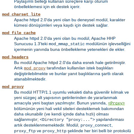
Paylaşımlı belleği kullanan süreçlere karşı oturum
önbelleklemesi için ek destek içerir.
mod_charset_lite
Apache httpd 2.0'da yeni olan bu deneysel modül, karakter
kümesi dönüşümleri veya kaydı için destek sağlar.
mod_file_cache
Apache httpd 2.0'da yeni olan bu modül, Apache HHP
Sunucusu 1.3'teki
modülünün işlevselliğini
mod_mmap_static
içermenin yanında buna önbellekleme yetenekleri de ekler.
mod_headers
Bu modül Apache httpd 2.0'da daha esnek hale getirilmiştir.
Artık
tarafından kullanılan istek başlıkları
mod_proxy
değiştirilebilmekte ve bunlar yanıt başlıklarına şartlı olarak
atanabilmektedir.
mod_proxy
Bu modül HTTP/1.1 uyumlu vekaleti daha güvenilir kılmak ve
yeni süzgeç alt yapısının getirilerinden de yararlanmak
amacıyla yeni baştan yazılmıştır. Bunun yanında,
<Proxy>
bölümünün yeni hali vekil siteleri desteklemek bakımından
daha okunabilir (ve kendi içinde daha hızlı) olması
sağlanmıştır;
yapılandırması
<Directory "proxy:...">
artık desteklenmemektedir. Modül,
,
proxy_connect
ve
şeklinde her biri belli bir protokolü
proxy_ftp
proxy_http