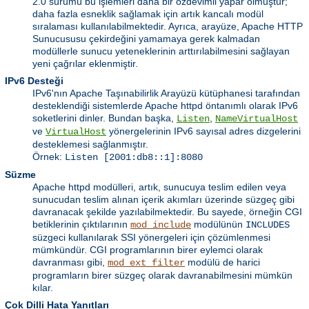
2.0 sürümü bu işlemleri daha bir özdevimli yapar olmuştur;
daha fazla esneklik sağlamak için artık kancalı modül
sıralaması kullanılabilmektedir. Ayrıca, arayüze, Apache HTTP
Sunucususu çekirdeğini yamamaya gerek kalmadan
modüllerle sunucu yeteneklerinin arttırılabilmesini sağlayan
yeni çağrılar eklenmiştir.
IPv6 Desteği
IPv6'nın Apache Taşınabilirlik Arayüzü kütüphanesi tarafından
desteklendiği sistemlerde Apache httpd öntanımlı olarak IPv6
soketlerini dinler. Bundan başka,
,
Listen
NameVirtualHost
ve
yönergelerinin IPv6 sayısal adres dizgelerini
VirtualHost
desteklemesi sağlanmıştır.
Örnek:
Listen [2001:db8::1]:8080
Süzme
Apache httpd modülleri, artık, sunucuya teslim edilen veya
sunucudan teslim alınan içerik akımları üzerinde süzgeç gibi
davranacak şekilde yazılabilmektedir. Bu sayede, örneğin CGI
betiklerinin çıktılarının
modülünün
mod_include
INCLUDES
süzgeci kullanılarak SSI yönergeleri için çözümlenmesi
mümkündür. CGI programlarının birer eylemci olarak
davranması gibi,
modülü de harici
mod_ext_filter
programların birer süzgeç olarak davranabilmesini mümkün
kılar.
Çok Dilli Hata Yanıtları