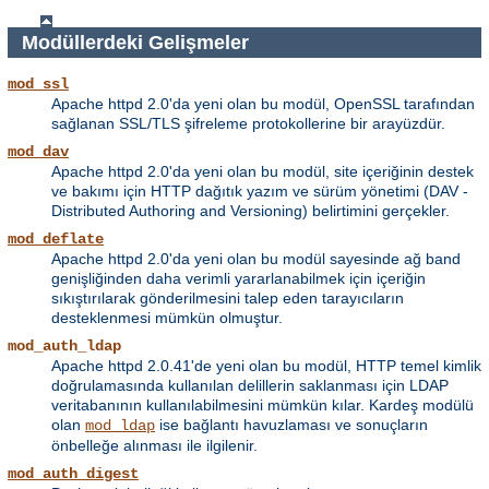
Modüllerdeki Gelişmeler
mod_ssl
Apache httpd 2.0'da yeni olan bu modül, OpenSSL tarafından
sağlanan SSL/TLS şifreleme protokollerine bir arayüzdür.
mod_dav
Apache httpd 2.0'da yeni olan bu modül, site içeriğinin destek
ve bakımı için HTTP dağıtık yazım ve sürüm yönetimi (DAV -
Distributed Authoring and Versioning) belirtimini gerçekler.
mod_deflate
Apache httpd 2.0'da yeni olan bu modül sayesinde ağ band
genişliğinden daha verimli yararlanabilmek için içeriğin
sıkıştırılarak gönderilmesini talep eden tarayıcıların
desteklenmesi mümkün olmuştur.
mod_auth_ldap
Apache httpd 2.0.41'de yeni olan bu modül, HTTP temel kimlik
doğrulamasında kullanılan delillerin saklanması için LDAP
veritabanının kullanılabilmesini mümkün kılar. Kardeş modülü
olan
ise bağlantı havuzlaması ve sonuçların
mod_ldap
önbelleğe alınması ile ilgilenir.
mod_auth_digest