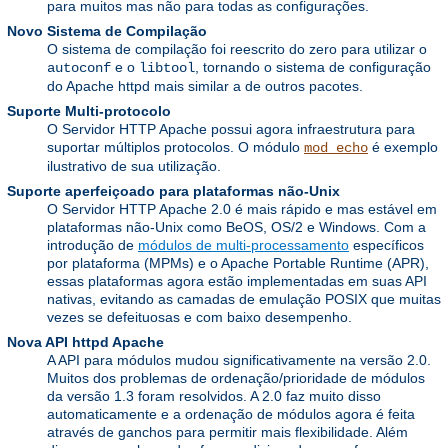
para muitos mas não para todas as configurações.
Novo Sistema de Compilação
O sistema de compilação foi reescrito do zero para utilizar o
e o
, tornando o sistema de configuração
autoconf
libtool
do Apache httpd mais similar a de outros pacotes.
Suporte Multi-protocolo
O Servidor HTTP Apache possui agora infraestrutura para
suportar múltiplos protocolos. O módulo
é exemplo
mod_echo
ilustrativo de sua utilização.
Suporte aperfeiçoado para plataformas não-Unix
O Servidor HTTP Apache 2.0 é mais rápido e mas estável em
plataformas não-Unix como BeOS, OS/2 e Windows. Com a
introdução de
módulos de multi-processamento
específicos
por plataforma (MPMs) e o Apache Portable Runtime (APR),
essas plataformas agora estão implementadas em suas API
nativas, evitando as camadas de emulação POSIX que muitas
vezes se defeituosas e com baixo desempenho.
Nova API httpd Apache
A API para módulos mudou significativamente na versão 2.0.
Muitos dos problemas de ordenação/prioridade de módulos
da versão 1.3 foram resolvidos. A 2.0 faz muito disso
automaticamente e a ordenação de módulos agora é feita
através de ganchos para permitir mais flexibilidade. Além