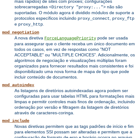
mais rápidos) de sites com proxies; configurações
sobrecarregadas
não são
<Directory "proxy:...">
suportadas. O módulo agora é dividido módulos de suporte a
protocolos específicos incluindo
,
proxy_connect
proxy_ftp
e
.
proxy_http
mod_negotiation
A nova diretiva
pode ser usada
ForceLanguagePriority
para assegurar que o cliente receba um único documento em
todos os casos, em vez de respostas como "NOT
ACCEPTABLE" ou "MULTIPLE CHOICES". Adicionalmente, os
algoritmos de negociação e visualizações múltiplas foram
organizados para fornecer resultados mais consistentes e foi
disponibilizado uma nova forma de mapa de tipo que pode
incluir conteúdo de documentos.
mod_autoindex
As listagens de diretórios autoindexadas agora podem ser
configuradas para usar tabelas HTML para formatações mais
limpas e permitir controles mais finos de ordenação, incluindo
ordenação por versão e filtragem da listagem de diretórios
através de caracteres-coringa.
mod_include
Novas diretivas permitem que as tags padrões de início e fim
para elementos SSI possam ser alteradas e permitem que a
configuração de formato de erro e horário ocorra no arquivo