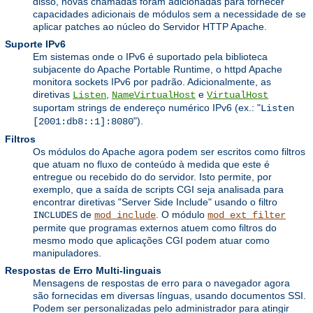
disso, novas chamadas foram adicionadas para fornecer
capacidades adicionais de módulos sem a necessidade de se
aplicar patches ao núcleo do Servidor HTTP Apache.
Suporte IPv6
Em sistemas onde o IPv6 é suportado pela biblioteca
subjacente do Apache Portable Runtime, o httpd Apache
monitora sockets IPv6 por padrão. Adicionalmente, as
diretivas
,
e
Listen
NameVirtualHost
VirtualHost
suportam strings de endereço numérico IPv6 (ex.: "
Listen
").
[2001:db8::1]:8080
Filtros
Os módulos do Apache agora podem ser escritos como filtros
que atuam no fluxo de conteúdo à medida que este é
entregue ou recebido do do servidor. Isto permite, por
exemplo, que a saída de scripts CGI seja analisada para
encontrar diretivas "Server Side Include" usando o filtro
de
. O módulo
INCLUDES
mod_include
mod_ext_filter
permite que programas externos atuem como filtros do
mesmo modo que aplicações CGI podem atuar como
manipuladores.
Respostas de Erro Multi-linguais
Mensagens de respostas de erro para o navegador agora
são fornecidas em diversas línguas, usando documentos SSI.
Podem ser personalizadas pelo administrador para atingir