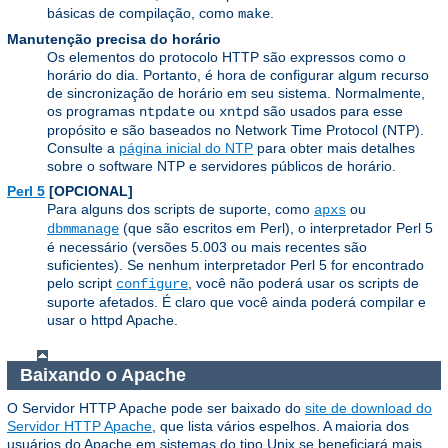
básicas de compilação, como
.
make
Manutenção precisa do horário
Os elementos do protocolo HTTP são expressos como o
horário do dia. Portanto, é hora de configurar algum recurso
de sincronização de horário em seu sistema. Normalmente,
os programas
ou
são usados ​​para esse
ntpdate
xntpd
propósito e são baseados no Network Time Protocol (NTP).
Consulte a
página inicial do NTP
para obter mais detalhes
sobre o software NTP e servidores públicos de horário.
Perl 5
[OPCIONAL]
Para alguns dos scripts de suporte, como
ou
apxs
(que são escritos em Perl), o interpretador Perl 5
dbmmanage
é necessário (versões 5.003 ou mais recentes são
suficientes). Se nenhum interpretador Perl 5 for encontrado
pelo script
, você não poderá usar os scripts de
configure
suporte afetados. É claro que você ainda poderá compilar e
usar o httpd Apache.
Baixando o Apache
O Servidor HTTP Apache pode ser baixado do
site de download do
Servidor HTTP Apache
, que lista vários espelhos. A maioria dos
usuários do Apache em sistemas do tipo Unix se beneficiará mais