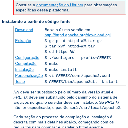
Consulte a
documentação do Ubuntu
para observações
específicas dessa plataforma.
Instalando a partir do código-fonte
Download
Baixe a última versão em
http://httpd.apache.org/download.cgi
Extração
$ gzip -d httpd-
NN
.tar.gz
$ tar xvf httpd-
NN
.tar
$ cd httpd-
NN
Configuração
$ ./configure --prefix=
PREFIX
Compilação
$ make
Instalação
$ make install
Personalização
$ vi
PREFIX
/conf/apache2.conf
Teste
$
PREFIX
/bin/apache2ctl -k start
NN
deve ser substituído pelo número da versão atual e
PREFIX
deve ser substituído pelo caminho do sistema de
arquivos no qual o servidor deve ser instalado. Se
PREFIX
não for especificado, o padrão será
.
/usr/local/apache2
Cada seção do processo de compilação e instalação é
descrita com mais detalhes abaixo, começando com os
requisitos para compilar e instalar o httpd Apache.