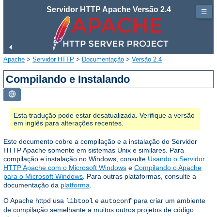
Servidor HTTP Apache Versão 2.4
☰
Apache
>
Servidor HTTP
>
Documentação
>
Versão 2.4
Compilando e Instalando
Esta tradução pode estar desatualizada. Verifique a versão
em inglês para alterações recentes.
Este documento cobre a compilação e a instalação do Servidor
HTTP Apache somente em sistemas Unix e similares. Para
compilação e instalação no Windows, consulte
Usando o Servidor
HTTP Apache com o Microsoft Windows
e
Compilando o Apache
para o Microsoft Windows
. Para outras plataformas, consulte a
documentação da
platforma
.
O Apache httpd usa
e
para criar um ambiente
libtool
autoconf
de compilação semelhante a muitos outros projetos de código