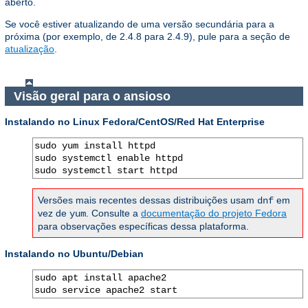
aberto.
Se você estiver atualizando de uma versão secundária para a
próxima (por exemplo, de 2.4.8 para 2.4.9), pule para a seção de
atualização
.
Visão geral para o ansioso
Instalando no Linux Fedora/CentOS/Red Hat Enterprise
sudo yum install httpd

sudo systemctl enable httpd

sudo systemctl start httpd
Versões mais recentes dessas distribuições usam
em
dnf
vez de
. Consulte a
documentação do projeto Fedora
yum
para observações específicas dessa plataforma.
Instalando no Ubuntu/Debian
sudo apt install apache2

sudo service apache2 start