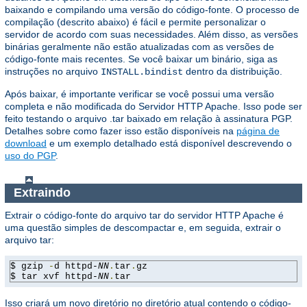
baixando e compilando uma versão do código-fonte. O processo de
compilação (descrito abaixo) é fácil e permite personalizar o
servidor de acordo com suas necessidades. Além disso, as versões
binárias geralmente não estão atualizadas com as versões de
código-fonte mais recentes. Se você baixar um binário, siga as
instruções no arquivo
dentro da distribuição.
INSTALL.bindist
Após baixar, é importante verificar se você possui uma versão
completa e não modificada do Servidor HTTP Apache. Isso pode ser
feito testando o arquivo .tar baixado em relação à assinatura PGP.
Detalhes sobre como fazer isso estão disponíveis na
página de
download
e um exemplo detalhado está disponível descrevendo o
uso do PGP
.
Extraindo
Extrair o código-fonte do arquivo tar do servidor HTTP Apache é
uma questão simples de descompactar e, em seguida, extrair o
arquivo tar:
$ gzip 
-
d httpd-
NN
.
tar
.
gz

$ tar xvf httpd-
NN
.
tar
Isso criará um novo diretório no diretório atual contendo o código-