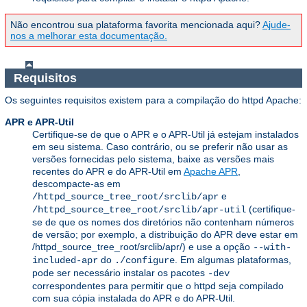
Não encontrou sua plataforma favorita mencionada aqui?
Ajude-
nos a melhorar esta documentação.
Requisitos
Os seguintes requisitos existem para a compilação do httpd Apache:
APR e APR-Util
Certifique-se de que o APR e o APR-Util já estejam instalados
em seu sistema. Caso contrário, ou se preferir não usar as
versões fornecidas pelo sistema, baixe as versões mais
recentes do APR e do APR-Util em
Apache APR
,
descompacte-as em
e
/httpd_source_tree_root/srclib/apr
(certifique-
/httpd_source_tree_root/srclib/apr-util
se de que os nomes dos diretórios não contenham números
de versão; por exemplo, a distribuição do APR deve estar em
/httpd_source_tree_root/srclib/apr/) e use a opção
--with-
do
. Em algumas plataformas,
included-apr
./configure
pode ser necessário instalar os pacotes
-dev
correspondentes para permitir que o httpd seja compilado
com sua cópia instalada do APR e do APR-Util.