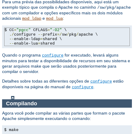
Para uma prévia das possibilidades disponíveis, aqui está um
exemplo típico que compila o Apache no caminho
/sw/pkg/apache
com um compilador e opções específicos mais os dois módulos
adicionais
e
:
mod_ldap
mod_lua
$ CC
=
"pgcc"
 CFLAGS
=
"-O2"
 \

./
configure 
--
prefix
=/
sw
/
pkg
/
apache \

--
enable-ldap
=
shared \

--
enable-lua
=
shared
Quando o programa
for executado, levará alguns
configure
minutos para testar a disponibilidade de recursos em seu sistema e
gerar arquivos make que serão usados ​​posteriormente para
compilar o servidor.
Detalhes sobre todas as diferentes opções de
estão
configure
disponíveis na página do manual de
.
configure
Compilando
Agora você pode compilar as várias partes que formam o pacote
Apache simplesmente executando o comando:
$ make