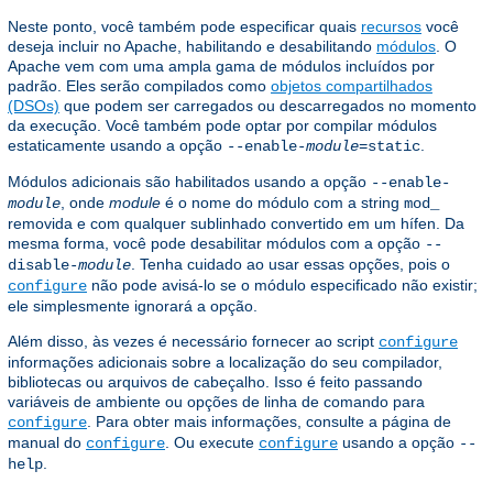
Neste ponto, você também pode especificar quais
recursos
você
deseja incluir no Apache, habilitando e desabilitando
módulos
. O
Apache vem com uma ampla gama de módulos incluídos por
padrão. Eles serão compilados como
objetos compartilhados
(DSOs)
que podem ser carregados ou descarregados no momento
da execução. Você também pode optar por compilar módulos
estaticamente usando a opção
.
--enable-
module
=static
Módulos adicionais são habilitados usando a opção
--enable-
, onde
module
é o nome do módulo com a string
module
mod_
removida e com qualquer sublinhado convertido em um hífen. Da
mesma forma, você pode desabilitar módulos com a opção
--
. Tenha cuidado ao usar essas opções, pois o
disable-
module
não pode avisá-lo se o módulo especificado não existir;
configure
ele simplesmente ignorará a opção.
Além disso, às vezes é necessário fornecer ao script
configure
informações adicionais sobre a localização do seu compilador,
bibliotecas ou arquivos de cabeçalho. Isso é feito passando
variáveis ​​de ambiente ou opções de linha de comando para
. Para obter mais informações, consulte a página de
configure
manual do
. Ou execute
usando a opção
configure
configure
--
.
help