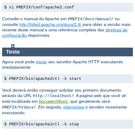
$ vi
PREFIX
/conf/apache2.conf
Consulte o manual do Apache em
ou
PREFIX
/docs/manual/
consulte
http://httpd.apache.org/docs/2.4/
para obter a versão mais
recente deste manual e uma referência completa das
diretivas de
configuração
disponíveis.
Teste
Agora você pode
iniciar
seu servidor Apache HTTP executando
imediatamente:
$
PREFIX
/bin/apache2ctl -k start
Você deverá então conseguir solicitar seu primeiro documento
através da URL
. A página web que você vê
http://localhost/
está localizada em
, que geralmente será
DocumentRoot
. Em seguida,
interrompa
o servidor novamente
PREFIX
/htdocs/
executando:
$
PREFIX
/bin/apache2ctl -k stop