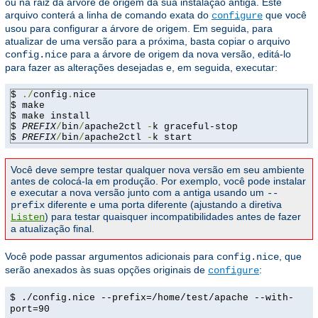
ou na raiz da árvore de origem da sua instalação antiga. Este
arquivo conterá a linha de comando exata do
que você
configure
usou para configurar a árvore de origem. Em seguida, para
atualizar de uma versão para a próxima, basta copiar o arquivo
para a árvore de origem da nova versão, editá-lo
config.nice
para fazer as alterações desejadas e, em seguida, executar:
$ 
./
config
.
nice

$ make

$ make install

$ 
PREFIX
/
bin
/
apache2ctl 
-
k graceful-stop

$ 
PREFIX
/
bin
/
apache2ctl 
-
k start
Você deve sempre testar qualquer nova versão em seu ambiente
antes de colocá-la em produção. Por exemplo, você pode instalar
e executar a nova versão junto com a antiga usando um
--
diferente e uma porta diferente (ajustando a diretiva
prefix
) para testar quaisquer incompatibilidades antes de fazer
Listen
a atualização final.
Você pode passar argumentos adicionais para
, que
config.nice
serão anexados às suas opções originais de
:
configure
$ ./config.nice --prefix=/home/test/apache --with-
port=90