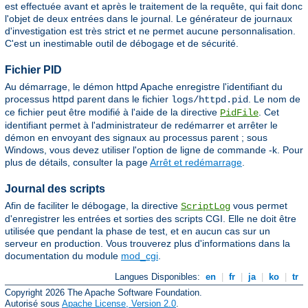
est effectuée avant et après le traitement de la requête, qui fait donc
l'objet de deux entrées dans le journal. Le générateur de journaux
d'investigation est très strict et ne permet aucune personnalisation.
C'est un inestimable outil de débogage et de sécurité.
Fichier PID
Au démarrage, le démon httpd Apache enregistre l'identifiant du
processus httpd parent dans le fichier
. Le nom de
logs/httpd.pid
ce fichier peut être modifié à l'aide de la directive
. Cet
PidFile
identifiant permet à l'administrateur de redémarrer et arrêter le
démon en envoyant des signaux au processus parent ; sous
Windows, vous devez utiliser l'option de ligne de commande -k. Pour
plus de détails, consulter la page
Arrêt et redémarrage
.
Journal des scripts
Afin de faciliter le débogage, la directive
vous permet
ScriptLog
d'enregistrer les entrées et sorties des scripts CGI. Elle ne doit être
utilisée que pendant la phase de test, et en aucun cas sur un
serveur en production. Vous trouverez plus d'informations dans la
documentation du module
mod_cgi
.
Langues Disponibles:
en
|
fr
|
ja
|
ko
|
tr
Copyright 2026 The Apache Software Foundation.
Autorisé sous
Apache License, Version 2.0
.