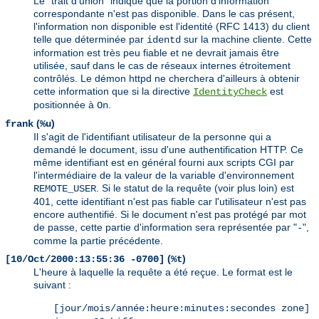
Le "trait d'union" indique que la portion d'information
correspondante n'est pas disponible. Dans le cas présent,
l'information non disponible est l'identité (RFC 1413) du client
telle que déterminée par
sur la machine cliente. Cette
identd
information est très peu fiable et ne devrait jamais être
utilisée, sauf dans le cas de réseaux internes étroitement
contrôlés. Le démon httpd ne cherchera d'ailleurs à obtenir
cette information que si la directive
est
IdentityCheck
positionnée à
.
On
(
)
frank
%u
Il s'agit de l'identifiant utilisateur de la personne qui a
demandé le document, issu d'une authentification HTTP. Ce
même identifiant est en général fourni aux scripts CGI par
l'intermédiaire de la valeur de la variable d'environnement
. Si le statut de la requête (voir plus loin) est
REMOTE_USER
401, cette identifiant n'est pas fiable car l'utilisateur n'est pas
encore authentifié. Si le document n'est pas protégé par mot
de passe, cette partie d'information sera représentée par "
",
-
comme la partie précédente.
(
)
[10/Oct/2000:13:55:36 -0700]
%t
L'heure à laquelle la requête a été reçue. Le format est le
suivant :
[jour/mois/année:heure:minutes:secondes zone]