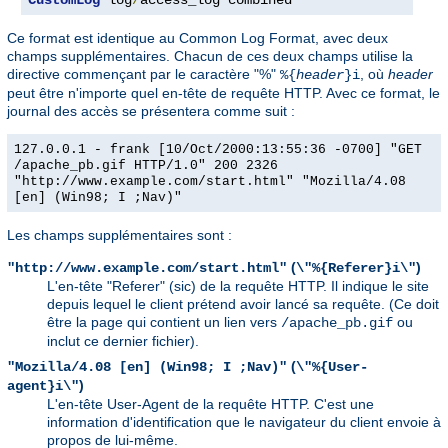
CustomLog
 log
/
access_log combined
Ce format est identique au Common Log Format, avec deux
champs supplémentaires. Chacun de ces deux champs utilise la
directive commençant par le caractère "%"
, où
header
%{
header
}i
peut être n'importe quel en-tête de requête HTTP. Avec ce format, le
journal des accès se présentera comme suit :
127.0.0.1 - frank [10/Oct/2000:13:55:36 -0700] "GET
/apache_pb.gif HTTP/1.0" 200 2326
"http://www.example.com/start.html" "Mozilla/4.08
[en] (Win98; I ;Nav)"
Les champs supplémentaires sont :
(
)
"http://www.example.com/start.html"
\"%{Referer}i\"
L'en-tête "Referer" (sic) de la requête HTTP. Il indique le site
depuis lequel le client prétend avoir lancé sa requête. (Ce doit
être la page qui contient un lien vers
ou
/apache_pb.gif
inclut ce dernier fichier).
(
"Mozilla/4.08 [en] (Win98; I ;Nav)"
\"%{User-
)
agent}i\"
L'en-tête User-Agent de la requête HTTP. C'est une
information d'identification que le navigateur du client envoie à
propos de lui-même.