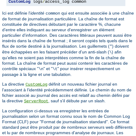
CustomLog
 logs
/
access_log common
Ici est définie l'
identité
qui est ensuite associée à une chaîne
common
de format de journalisation particulière. La chaîne de format est
constituée de directives débutant par le caractère %, chacune
d'entre elles indiquant au serveur d'enregistrer un élément
particulier d'information. Des caractères littéraux peuvent aussi être
insérés dans la chaîne de format ; il seront copiés tels quels dans le
flux de sortie destiné à la journalisation. Les guillemets (
) doivent
"
être échappées en les faisant précéder d'un anti-slash (
) afin
\
qu'elles ne soient pas interprétées comme la fin de la chaîne de
format. La chaîne de format peut aussi contenir les caractères de
contrôle spéciaux "
" et "
" pour insérer respectivement un
\n
\t
passage à la ligne et une tabulation.
La directive
définit un nouveau fichier journal en
CustomLog
l'associant à l'identité précédemment définie. Le chemin du nom de
fichier associé au journal des accès est relatif au chemin défini par
la directive
, sauf s'il débute par un slash.
ServerRoot
La configuration ci-dessus va enregistrer les entrées de
journalisation selon un format connu sous le nom de Common Log
Format (CLF) pour "Format de journalisation standard". Ce format
standard peut être produit par de nombreux serveurs web différents
et lu par de nombreux programmes d'analyse de journaux. Les