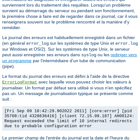
surviennent lors du traitement des requêtes. Lorsqu'un problème
survient au démarrage du serveur ou pendant son fonctionnement,
la première chose à faire est de regarder dans ce journal, car il vous
renseignera souvent sur le problème rencontré et la manière d'y
remédier.
Le journal des erreurs est habituellement enregistré dans un fichier
(en général
sur les systèmes de type Unix et
error_log
error.log
sur Windows et OS/2). Sur les systèmes de type Unix, le serveur
peut aussi enregistrer ses erreurs dans
ou les
rediriger vers
syslog
un programme
par l'intermédiaire d'un tube de communication
(pipe).
Le format du journal des erreurs est défini à l'aide de la directive
avec laquelle vous pouvez choisir les valeurs à
ErrorLogFormat
journaliser. Un format par défaut sera utilisé si vous n'en spécifiez
pas un. Un message de journalisation typique se présente comme
suit :
[Fri Sep 09 10:42:29.902022 2011] [core:error] [pid
35708:tid 4328636416] [client 72.15.99.187] AH00124:
Request exceeded the limit of 10 internal redirects
due to probable configuration error
Le premier champ de l'entrée du journal est la date et l'heure du