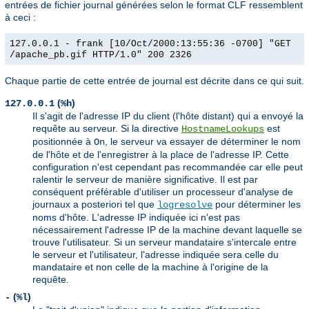
entrées de fichier journal générées selon le format CLF ressemblent
à ceci :
127.0.0.1 - frank [10/Oct/2000:13:55:36 -0700] "GET
/apache_pb.gif HTTP/1.0" 200 2326
Chaque partie de cette entrée de journal est décrite dans ce qui suit.
(
)
127.0.0.1
%h
Il s'agit de l'adresse IP du client (l'hôte distant) qui a envoyé la
requête au serveur. Si la directive
est
HostnameLookups
positionnée à
, le serveur va essayer de déterminer le nom
On
de l'hôte et de l'enregistrer à la place de l'adresse IP. Cette
configuration n'est cependant pas recommandée car elle peut
ralentir le serveur de manière significative. Il est par
conséquent préférable d'utiliser un processeur d'analyse de
journaux a posteriori tel que
pour déterminer les
logresolve
noms d'hôte. L'adresse IP indiquée ici n'est pas
nécessairement l'adresse IP de la machine devant laquelle se
trouve l'utilisateur. Si un serveur mandataire s'intercale entre
le serveur et l'utilisateur, l'adresse indiquée sera celle du
mandataire et non celle de la machine à l'origine de la
requête.
(
)
-
%l