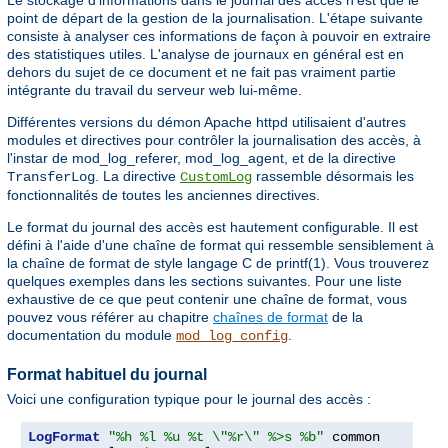
point de départ de la gestion de la journalisation. L'étape suivante
consiste à analyser ces informations de façon à pouvoir en extraire
des statistiques utiles. L'analyse de journaux en général est en
dehors du sujet de ce document et ne fait pas vraiment partie
intégrante du travail du serveur web lui-même.
Différentes versions du démon Apache httpd utilisaient d'autres
modules et directives pour contrôler la journalisation des accès, à
l'instar de mod_log_referer, mod_log_agent, et de la directive
. La directive
rassemble désormais les
TransferLog
CustomLog
fonctionnalités de toutes les anciennes directives.
Le format du journal des accès est hautement configurable. Il est
défini à l'aide d'une chaîne de format qui ressemble sensiblement à
la chaîne de format de style langage C de printf(1). Vous trouverez
quelques exemples dans les sections suivantes. Pour une liste
exhaustive de ce que peut contenir une chaîne de format, vous
pouvez vous référer au chapitre
chaînes de format
de la
documentation du module
.
mod_log_config
Format habituel du journal
Voici une configuration typique pour le journal des accès :
LogFormat
"%h %l %u %t \"%r\" %>s %b"