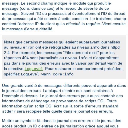
message. Le second champ indique le module qui produit le
message (core, dans ce cas) et le niveau de sévérité de ce
message. Suivent l'ID du processus et éventuellement l'ID du thread
du processus qui a été soumis à cette condition. Le troisième champ
contient l'adresse IP du client qui a effectué la requête. Vient ensuite
le message d'erreur détaillé.
Notez que certains messages qui étaient auparavant journalisés
au niveau
ont été rétrogradés au niveau
dans httpd
error
info
2.4. Par exemple, les messages "File does not exist" pour les
réponses 404 sont journalisés au niveau
et n'apparaîtront
info
pas dans le journal des erreurs avec la valeur par défaut
de
warn
la directive
. Pour restaurer le comportement précédent,
LogLevel
spécifiez
.
LogLevel warn core:info
Une grande variété de messages différents peuvent apparaître dans
le journal des erreurs. La plupart d'entre eux sont similaires à
l'exemple ci-dessus. Le journal des erreurs peut aussi contenir des
informations de débogage en provenance de scripts CGI. Toute
information qu'un script CGI écrit sur la sortie d'erreurs standard
sera recopiée telle quelle dans le journal des erreurs.
stderr
Mettre un symbole
dans le journal des erreurs et le journal des
%L
accès produit un ID d'entrée de journalisation grâce auquel vous