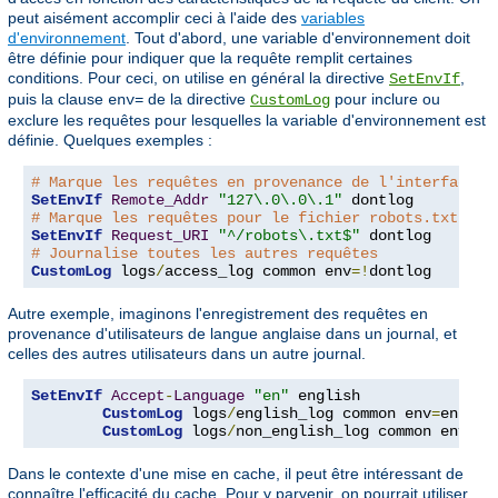
peut aisément accomplir ceci à l'aide des
variables
d'environnement
. Tout d'abord, une variable d'environnement doit
être définie pour indiquer que la requête remplit certaines
conditions. Pour ceci, on utilise en général la directive
,
SetEnvIf
puis la clause
de la directive
pour inclure ou
env=
CustomLog
exclure les requêtes pour lesquelles la variable d'environnement est
définie. Quelques exemples :
# Marque les requêtes en provenance de l'interface l
SetEnvIf
Remote_Addr
"127\.0\.0\.1"
# Marque les requêtes pour le fichier robots.txt
SetEnvIf
Request_URI
"^/robots\.txt$"
# Journalise toutes les autres requêtes
CustomLog
 logs
/
access_log common env
=!
dontlog
Autre exemple, imaginons l'enregistrement des requêtes en
provenance d'utilisateurs de langue anglaise dans un journal, et
celles des autres utilisateurs dans un autre journal.
SetEnvIf
Accept
-
Language
"en"
 english

CustomLog
 logs
/
english_log common env
=
english
CustomLog
 logs
/
non_english_log common env
=!
e
Dans le contexte d'une mise en cache, il peut être intéressant de
connaître l'efficacité du cache. Pour y parvenir, on pourrait utiliser