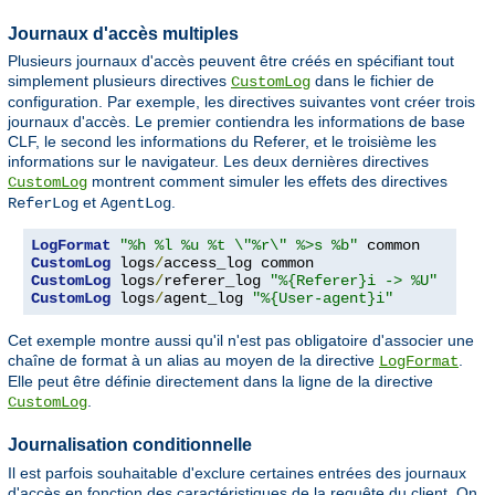
Journaux d'accès multiples
Plusieurs journaux d'accès peuvent être créés en spécifiant tout
simplement plusieurs directives
dans le fichier de
CustomLog
configuration. Par exemple, les directives suivantes vont créer trois
journaux d'accès. Le premier contiendra les informations de base
CLF, le second les informations du Referer, et le troisième les
informations sur le navigateur. Les deux dernières directives
montrent comment simuler les effets des directives
CustomLog
et
.
ReferLog
AgentLog
LogFormat
"%h %l %u %t \"%r\" %>s %b"
CustomLog
 logs
/
CustomLog
 logs
/
referer_log 
"%{Referer}i -> %U"
CustomLog
 logs
/
agent_log 
"%{User-agent}i"
Cet exemple montre aussi qu'il n'est pas obligatoire d'associer une
chaîne de format à un alias au moyen de la directive
.
LogFormat
Elle peut être définie directement dans la ligne de la directive
.
CustomLog
Journalisation conditionnelle
Il est parfois souhaitable d'exclure certaines entrées des journaux
d'accès en fonction des caractéristiques de la requête du client. On