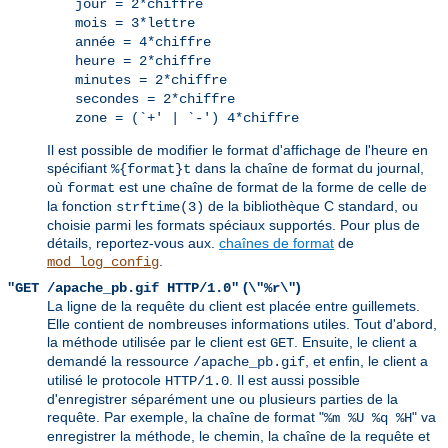
jour = 2*chiffre
mois = 3*lettre
année = 4*chiffre
heure = 2*chiffre
minutes = 2*chiffre
secondes = 2*chiffre
zone = (`+' | `-') 4*chiffre
Il est possible de modifier le format d'affichage de l'heure en
spécifiant
dans la chaîne de format du journal,
%{format}t
où
est une chaîne de format de la forme de celle de
format
la fonction
de la bibliothèque C standard, ou
strftime(3)
choisie parmi les formats spéciaux supportés. Pour plus de
détails, reportez-vous aux.
chaînes de format
de
.
mod_log_config
(
)
"GET /apache_pb.gif HTTP/1.0"
\"%r\"
La ligne de la requête du client est placée entre guillemets.
Elle contient de nombreuses informations utiles. Tout d'abord,
la méthode utilisée par le client est
. Ensuite, le client a
GET
demandé la ressource
, et enfin, le client a
/apache_pb.gif
utilisé le protocole
. Il est aussi possible
HTTP/1.0
d'enregistrer séparément une ou plusieurs parties de la
requête. Par exemple, la chaîne de format "
" va
%m %U %q %H
enregistrer la méthode, le chemin, la chaîne de la requête et