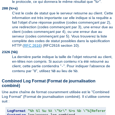
le protocole, ce qui donnera le même résultat que "
".
%r
(
)
200
%>s
C'est le code de statut que le serveur retourne au client. Cette
information est très importante car elle indique si la requête a
fait l'objet d'une réponse positive (codes commençant par 2),
une redirection (codes commençant par 3), une erreur due au
client (codes commençant par 4), ou une erreur due au
serveur (codes commençant par 5). Vous trouverez la liste
complète des codes de statut possibles dans la spécification
HTTP (
RFC 2616
) (RFC2616 section 10).
(
)
2326
%b
La dernière partie indique la taille de l'objet retourné au client,
en-têtes non compris. Si aucun contenu n'a été retourné au
client, cette partie contiendra "
". Pour indiquer l'absence de
-
contenu par "
", utilisez
au lieu de
.
0
%B
%b
Combined Log Format (Format de journalisation
combiné)
Une autre chaîne de format couramment utilisée est le "Combined
Log Format" (Format de journalisation combiné). Il s'utilise comme
suit :
LogFormat
"%h %l %u %t \"%r\" %>s %b \"%{Referer}i\"