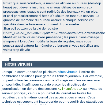
Notez que sous Windows, la mémoire allouée au bureau (desktop
heap) peut devenir insuffisante si vous utilisez de nombreux
processus vers lesquels sont redirigés des journaux via un pipe,
et ceci particulièrement si httpd s'exécute en tant que service. La
quantité de mémoire du bureau allouée à chaque service est
spécifiée dans le troisième argument du paramètre
de la clé de registre
SharedSection
HKEY_LOCAL_MACHINE\System\CurrentControlSet\Control\Sessio
Modifiez cette valeur avec prudence
; les précautions d'usage
s'imposent lorsqu'on modifie la base de registre, mais vous
pouvez aussi saturer la mémoire du bureau si vous spécifiez une
valeur trop élevée.
Hôtes virtuels
Lorsqu'un serveur possède plusieurs
hôtes virtuels
, il existe de
nombreuses solutions pour gérer les fichiers journaux. Par exemple,
on peut utiliser les journaux comme s'il s'agissait d'un serveur avec
un seul hôte. Il suffit pour cela de placer les directives de
journalisation en dehors des sections
au niveau du
<VirtualHost>
serveur principal, ce qui a pour effet de journaliser toutes les
requêtes dans le même journal des accès et des erreurs. Cette
technique est cependant inappropriée pour recueillir des statistiques