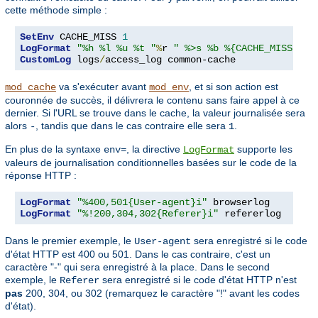
cette méthode simple :
SetEnv
 CACHE_MISS 
1
LogFormat
"%h %l %u %t "
%
r 
" %>s %b %{CACHE_MISS}e"
CustomLog
 logs
/
access_log common-cache
va s'exécuter avant
, et si son action est
mod_cache
mod_env
couronnée de succès, il délivrera le contenu sans faire appel à ce
dernier. Si l'URL se trouve dans le cache, la valeur journalisée sera
alors
, tandis que dans le cas contraire elle sera
.
-
1
En plus de la syntaxe
, la directive
supporte les
env=
LogFormat
valeurs de journalisation conditionnelles basées sur le code de la
réponse HTTP :
LogFormat
"%400,501{User-agent}i"
LogFormat
"%!200,304,302{Referer}i"
 refererlog
Dans le premier exemple, le
sera enregistré si le code
User-agent
d'état HTTP est 400 ou 501. Dans le cas contraire, c'est un
caractère "-" qui sera enregistré à la place. Dans le second
exemple, le
sera enregistré si le code d'état HTTP n'est
Referer
pas
200, 304, ou 302 (remarquez le caractère "!" avant les codes
d'état).