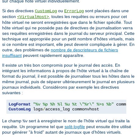
sur chaque hôte virtuel individuellement.
Si des directives
ou
sont placées dans une
CustomLog
ErrorLog
section
, toutes les requêtes ou erreurs pour cet
<VirtualHost>
hôte virtuel ne seront enregistrées que dans le fichier spécifié. Tout
hôte virtuel qui ne possède pas de directives de journalisation verra
ses requêtes enregistrées dans le journal du serveur principal. Cette
technique est appropriée pour un petit nombre d'hôtes virtuels, mais
si ce nombre est important, elle peut devenir compliquée à gérer. En
outre, des problèmes de
nombre de descripteurs de fichiers
insuffisant
peuvent rapidement apparaître.
Il existe un très bon compromis pour le journal des accès. En
intégrant les informations à propos de l'hôte virtuel à la chaîne de
format du journal, il est possible de journaliser tous les hôtes dans le
même journal, puis de séparer ultérieurement le journal en plusieurs
journaux individuels. Considérons par exemple les directives
suivantes :
LogFormat
"%v %p %h %l %u %t \"%r\" %>s %b"
CustomLog
 logs
/
access_log commonvhost
Le champ
sert à enregistrer le nom de l'hôte virtuel qui traite la
%v
requête. Un programme tel que
split-logfile
peut ensuite être utilisé
pour générer "à froid" autant de journaux que d'hôtes virtuels.