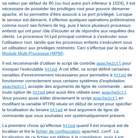
sa valeur par défaut de 80 (ou tout autre port inférieur à 1024), il est
nécessaire de posséder les privilèges root pour pouvoir démarrer
apache, et lui permettre d'être associé à ce port privilégié. Lorsque
le serveur est démarré, il effectue quelques opérations préliminaires
comme ouvrir ses fichiers de log, puis il lance plusieurs processus
enfants
qui ont pour rôle d'écouter et de répondre aux requêtes des
clients. Le processus
principal continue à s'exécuter sous
httpd
l'utilisateur root, tandis que les processus enfants s'exécutent sous
un utilisateur aux privilèges restreints. Ceci s'effectue par la voie du
Module Multi-Processus (MPM)
.
Il est recommandé d'utiliser le script de contrôle
pour
apache2ctl
invoquer l'exécutable
. A cet effet, ce script définit certaines
httpd
variables d'environnement nécessaires pour permettre à
de
httpd
fonctionner correctement sous certains systèmes d'exploitation.
accepte des arguments de ligne de commande ; ainsi
apache2ctl
toute option de
peut aussi être utilisée avec
.
httpd
apache2ctl
Vous pouvez aussi éditer directement le script
en
apache2ctl
modifiant la variable
située en début de script pour spécifier
HTTPD
la localisation du binaire
et tout argument de ligne de
httpd
commande que vous souhaitez voir
systématiquement
présent.
La première chose qu'effectue
quand il est invoqué est de
httpd
localiser et lire le
fichier de configuration
. La
apache2.conf
localisation de ce fichier est définie à la compilation, mais il est