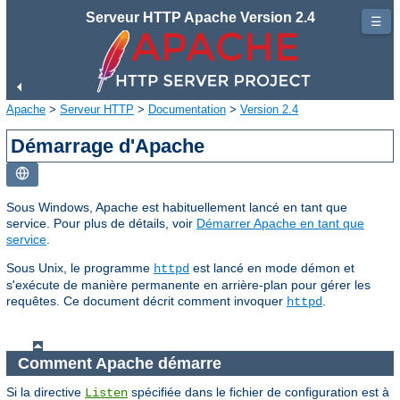
Serveur HTTP Apache Version 2.4
☰
Apache
>
Serveur HTTP
>
Documentation
>
Version 2.4
Démarrage d'Apache
Sous Windows, Apache est habituellement lancé en tant que
service. Pour plus de détails, voir
Démarrer Apache en tant que
service
.
Sous Unix, le programme
est lancé en mode démon et
httpd
s'exécute de manière permanente en arrière-plan pour gérer les
requêtes. Ce document décrit comment invoquer
.
httpd
Comment Apache démarre
Si la directive
spécifiée dans le fichier de configuration est à
Listen