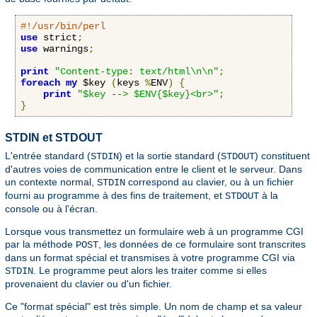
#!/usr/bin/perl
use
 strict
;
use
 warnings
;
print
"Content-type: text/html\n\n"
;
foreach
my
 $key 
(
keys 
%
ENV
)
{
print
"$key --> $ENV{$key}<br>"
;
}
STDIN et STDOUT
L'entrée standard (
) et la sortie standard (
) constituent
STDIN
STDOUT
d'autres voies de communication entre le client et le serveur. Dans
un contexte normal,
correspond au clavier, ou à un fichier
STDIN
fourni au programme à des fins de traitement, et
à la
STDOUT
console ou à l'écran.
Lorsque vous transmettez un formulaire web à un programme CGI
par la méthode
, les données de ce formulaire sont transcrites
POST
dans un format spécial et transmises à votre programme CGI via
. Le programme peut alors les traiter comme si elles
STDIN
provenaient du clavier ou d'un fichier.
Ce "format spécial" est très simple. Un nom de champ et sa valeur