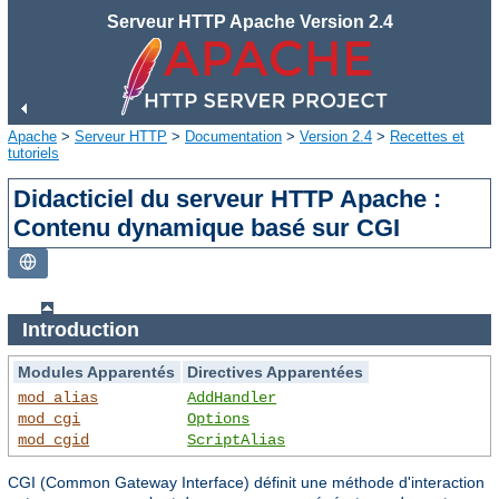
Serveur HTTP Apache Version 2.4
Apache
>
Serveur HTTP
>
Documentation
>
Version 2.4
>
Recettes et
tutoriels
Didacticiel du serveur HTTP Apache :
Contenu dynamique basé sur CGI
Introduction
Modules Apparentés
Directives Apparentées
mod_alias
AddHandler
mod_cgi
Options
mod_cgid
ScriptAlias
CGI (Common Gateway Interface) définit une méthode d'interaction