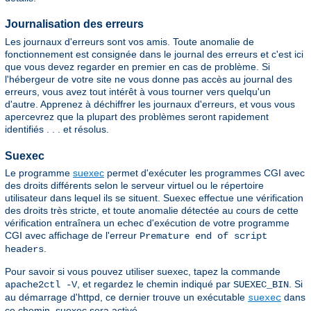
Journalisation des erreurs
Les journaux d'erreurs sont vos amis. Toute anomalie de
fonctionnement est consignée dans le journal des erreurs et c'est ici
que vous devez regarder en premier en cas de problème. Si
l'hébergeur de votre site ne vous donne pas accès au journal des
erreurs, vous avez tout intérêt à vous tourner vers quelqu'un
d'autre. Apprenez à déchiffrer les journaux d'erreurs, et vous vous
apercevrez que la plupart des problèmes seront rapidement
identifiés . . . et résolus.
Suexec
Le programme
suexec
permet d'exécuter les programmes CGI avec
des droits différents selon le serveur virtuel ou le répertoire
utilisateur dans lequel ils se situent. Suexec effectue une vérification
des droits très stricte, et toute anomalie détectée au cours de cette
vérification entraînera un echec d'exécution de votre programme
CGI avec affichage de l'erreur
Premature end of script
.
headers
Pour savoir si vous pouvez utiliser suexec, tapez la commande
, et regardez le chemin indiqué par
. Si
apache2ctl -V
SUEXEC_BIN
au démarrage d'httpd, ce dernier trouve un exécutable
dans
suexec
ce chemin, suexec sera activé.