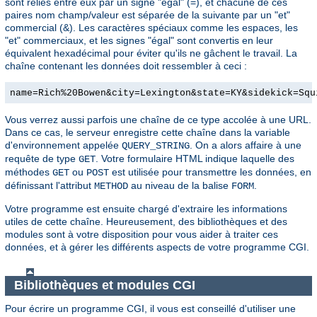
sont reliés entre eux par un signe "égal" (=), et chacune de ces
paires nom champ/valeur est séparée de la suivante par un "et"
commercial (&). Les caractères spéciaux comme les espaces, les
"et" commerciaux, et les signes "égal" sont convertis en leur
équivalent hexadécimal pour éviter qu'ils ne gâchent le travail. La
chaîne contenant les données doit ressembler à ceci :
name=Rich%20Bowen&city=Lexington&state=KY&sidekick=Squ
Vous verrez aussi parfois une chaîne de ce type accolée à une URL.
Dans ce cas, le serveur enregistre cette chaîne dans la variable
d'environnement appelée
. On a alors affaire à une
QUERY_STRING
requête de type
. Votre formulaire HTML indique laquelle des
GET
méthodes
ou
est utilisée pour transmettre les données, en
GET
POST
définissant l'attribut
au niveau de la balise
.
METHOD
FORM
Votre programme est ensuite chargé d'extraire les informations
utiles de cette chaîne. Heureusement, des bibliothèques et des
modules sont à votre disposition pour vous aider à traiter ces
données, et à gérer les différents aspects de votre programme CGI.
Bibliothèques et modules CGI
Pour écrire un programme CGI, il vous est conseillé d'utiliser une