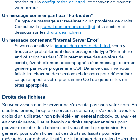
section sur la
configuration de httpd
, et essayez de trouver
votre erreur.
Un message commençant par "Forbidden"
Ce type de message est révélateur d'un problème de droits.
Consultez le
journal des erreurs de httpd
et la section ci-
dessous sur les
droits des fichiers
.
Un message contenant "Internal Server Error"
Si vous consultez le
journal des erreurs de httpd
, vous y
trouverez probablement des messages du type "Premature
end of script headers" (Fin prématurée des en-têtes de
script), éventuellement accompagnés d'un message d'erreur
généré par votre programme CGI. Dans ce cas, il va vous
falloir lire chacune des sections ci-dessous pour déterminer
ce qui empêche votre programme CGI de générer les en-
têtes appropriés.
Droits des fichiers
Souvenez-vous que le serveur ne s'exécute pas sous votre nom. En
d'autres termes, lorsque le serveur a démarré, il s'exécute avec les
droits d'un utilisateur non privilégié - en général
, ou
- et
nobody
www
en conséquence, il aura besoin de droits supplémentaires pour
pouvoir exécuter des fichiers dont vous êtes le propriétaire. En
général, pour qu'un fichier ait des droits suffisants pour être
exécutable par
, il suffit de lui attribuer des droits d'exécution
nobody