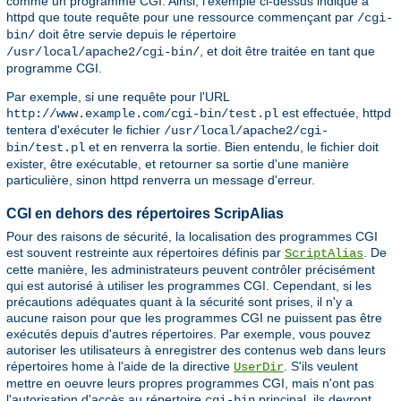
comme un programme CGI. Ainsi, l'exemple ci-dessus indique à
httpd que toute requête pour une ressource commençant par
/cgi-
doit être servie depuis le répertoire
bin/
, et doit être traitée en tant que
/usr/local/apache2/cgi-bin/
programme CGI.
Par exemple, si une requête pour l'URL
est effectuée, httpd
http://www.example.com/cgi-bin/test.pl
tentera d'exécuter le fichier
/usr/local/apache2/cgi-
et en renverra la sortie. Bien entendu, le fichier doit
bin/test.pl
exister, être exécutable, et retourner sa sortie d'une manière
particulière, sinon httpd renverra un message d'erreur.
CGI en dehors des répertoires ScripAlias
Pour des raisons de sécurité, la localisation des programmes CGI
est souvent restreinte aux répertoires définis par
. De
ScriptAlias
cette manière, les administrateurs peuvent contrôler précisément
qui est autorisé à utiliser les programmes CGI. Cependant, si les
précautions adéquates quant à la sécurité sont prises, il n'y a
aucune raison pour que les programmes CGI ne puissent pas être
exécutés depuis d'autres répertoires. Par exemple, vous pouvez
autoriser les utilisateurs à enregistrer des contenus web dans leurs
répertoires home à l'aide de la directive
. S'ils veulent
UserDir
mettre en oeuvre leurs propres programmes CGI, mais n'ont pas
l'autorisation d'accès au répertoire
principal, ils devront
cgi-bin