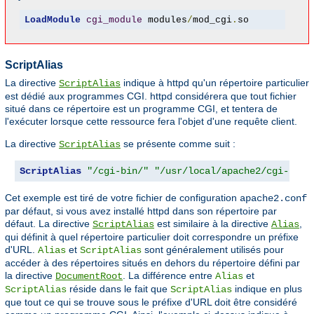
LoadModule
cgi_module
 modules
/
mod_cgi
.
so
ScriptAlias
La directive
indique à httpd qu'un répertoire particulier
ScriptAlias
est dédié aux programmes CGI. httpd considérera que tout fichier
situé dans ce répertoire est un programme CGI, et tentera de
l'exécuter lorsque cette ressource fera l'objet d'une requête client.
La directive
se présente comme suit :
ScriptAlias
ScriptAlias
"/cgi-bin/"
"/usr/local/apache2/cgi-bin/
Cet exemple est tiré de votre fichier de configuration
apache2.conf
par défaut, si vous avez installé httpd dans son répertoire par
défaut. La directive
est similaire à la directive
,
ScriptAlias
Alias
qui définit à quel répertoire particulier doit correspondre un préfixe
d'URL.
et
sont généralement utilisés pour
Alias
ScriptAlias
accéder à des répertoires situés en dehors du répertoire défini par
la directive
. La différence entre
et
DocumentRoot
Alias
réside dans le fait que
indique en plus
ScriptAlias
ScriptAlias
que tout ce qui se trouve sous le préfixe d'URL doit être considéré