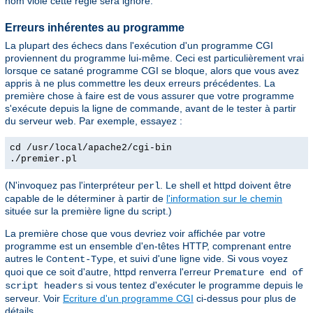
nom viole cette règle sera ignoré.
Erreurs inhérentes au programme
La plupart des échecs dans l'exécution d'un programme CGI
proviennent du programme lui-même. Ceci est particulièrement vrai
lorsque ce satané programme CGI se bloque, alors que vous avez
appris à ne plus commettre les deux erreurs précédentes. La
première chose à faire est de vous assurer que votre programme
s'exécute depuis la ligne de commande, avant de le tester à partir
du serveur web. Par exemple, essayez :
cd /usr/local/apache2/cgi-bin
./premier.pl
(N'invoquez pas l'interpréteur
. Le shell et httpd doivent être
perl
capable de le déterminer à partir de
l'information sur le chemin
située sur la première ligne du script.)
La première chose que vous devriez voir affichée par votre
programme est un ensemble d'en-têtes HTTP, comprenant entre
autres le
, et suivi d'une ligne vide. Si vous voyez
Content-Type
quoi que ce soit d'autre, httpd renverra l'erreur
Premature end of
si vous tentez d'exécuter le programme depuis le
script headers
serveur. Voir
Ecriture d'un programme CGI
ci-dessus pour plus de
détails.