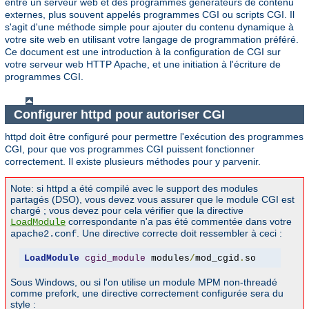
entre un serveur web et des programmes générateurs de contenu
externes, plus souvent appelés programmes CGI ou scripts CGI. Il
s'agit d'une méthode simple pour ajouter du contenu dynamique à
votre site web en utilisant votre langage de programmation préféré.
Ce document est une introduction à la configuration de CGI sur
votre serveur web HTTP Apache, et une initiation à l'écriture de
programmes CGI.
Configurer httpd pour autoriser CGI
httpd doit être configuré pour permettre l'exécution des programmes
CGI, pour que vos programmes CGI puissent fonctionner
correctement. Il existe plusieurs méthodes pour y parvenir.
Note: si httpd a été compilé avec le support des modules
partagés (DSO), vous devez vous assurer que le module CGI est
chargé ; vous devez pour cela vérifier que la directive
correspondante n'a pas été commentée dans votre
LoadModule
. Une directive correcte doit ressembler à ceci :
apache2.conf
LoadModule
cgid_module
 modules
/
mod_cgid
.
so
Sous Windows, ou si l'on utilise un module MPM non-threadé
comme prefork, une directive correctement configurée sera du
style :