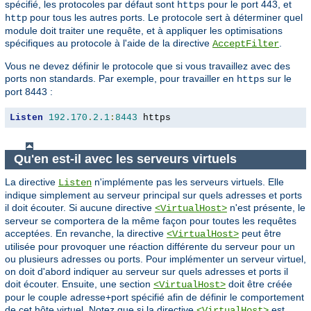
spécifié, les protocoles par défaut sont
pour le port 443, et
https
pour tous les autres ports. Le protocole sert à déterminer quel
http
module doit traiter une requête, et à appliquer les optimisations
spécifiques au protocole à l'aide de la directive
.
AcceptFilter
Vous ne devez définir le protocole que si vous travaillez avec des
ports non standards. Par exemple, pour travailler en
sur le
https
port 8443 :
Listen
192.170
.
2.1
:
8443
 https
Qu'en est-il avec les serveurs virtuels
La directive
n'implémente pas les serveurs virtuels. Elle
Listen
indique simplement au serveur principal sur quels adresses et ports
il doit écouter. Si aucune directive
n'est présente, le
<VirtualHost>
serveur se comportera de la même façon pour toutes les requêtes
acceptées. En revanche, la directive
peut être
<VirtualHost>
utilisée pour provoquer une réaction différente du serveur pour un
ou plusieurs adresses ou ports. Pour implémenter un serveur virtuel,
on doit d'abord indiquer au serveur sur quels adresses et ports il
doit écouter. Ensuite, une section
doit être créée
<VirtualHost>
pour le couple adresse+port spécifié afin de définir le comportement
de cet hôte virtuel. Notez que si la directive
est
<VirtualHost>