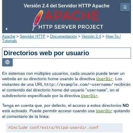
Versión 2.4 del Servidor HTTP Apache
☰
Apache
>
Servidor HTTP
>
Documentación
>
Versión 2.4
>
How-To /
Tutorials
Directorios web por usuario
En sistemas con múltiples usuarios, cada usuario puede tener un
website en su directorio home usando la directiva
. Los
UserDir
visitantes de una URL
recibirán
http://example.com/~username/
el contenido del directorio home del usuario "
", en el
username
subdirectorio especificado por la directiva
.
UserDir
Tenga en cuenta que, por defecto, el acceso a estos directorios
NO
está activado. Puede permitir acceso cuando usa
quitando
UserDir
el comentario de la línea:
#Include conf/extra/httpd-userdir.conf