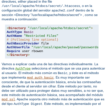
directives, either placed in the file
, o en la
/usr/local/apache/htdocs/secret/.htaccess
configuración global del servidor
dentro de la
apache2.conf
sección <Directory "/usr/local/apache/htdocs/secret"> , como se
muestra a continuación:
<
Directory
"/usr/local/apache/htdocs/secret"
>
AuthType
Basic
AuthName
"Restricted Files"
# (Following line optional)
AuthBasicProvider
AuthUserFile
"/usr/local/apache/passwd/passwords"
Require
</
Directory
>
Vamos a explicar cada una de las directivas individualmente. La
directiva
selecciona el método que se usa para autenticar
AuthType
al usuario. El método más común es
, y éste es el método
Basic
que implementa
. Es muy importante ser
mod_auth_basic
consciente, de que la autenticación básica, envía las contraseñas
desde el cliente al servidor sin cifrar. Este método por tanto, no
debe ser utilizado para proteger datos muy sensibles, a no ser que,
este método de autenticación básica, sea acompañado del módulo
. Apache soporta otro método más de autenticación que es
mod_ssl
del tipo
. Este método, es implementado por el
AuthType Digest