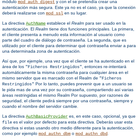
módulo
y con el se pretendía crear una
mod_auth_digest
autenticación más segura. Este ya no es el caso, ya que la conexión
deberá realizarse con
en su lugar.
mod_ssl
La directiva
establece el
Realm
para ser usado en la
AuthName
autenticación. El
Realm
tiene dos funciones principales. La primera,
el cliente presenta a menudo esta información al usuario como
parte del cuadro de diálogo de contraseña. La segunda, que es
utilizado por el cliente para determinar qué contraseña enviar a para
una determinada zona de autenticación.
Así que, por ejemple, una vez que el cliente se ha autenticado en el
área de los
, entonces re-intentará
"Ficheros Restringidos"
automáticamente la misma contraseña para cualquier área en el
mismo servidor que es marcado con el Realm de
"Ficheros
Por lo tanto, puedes prevenir que a un usuario se
Restringidos"
le pida mas de una vez por su contraseña, compartiendo así varias
áreas restringidas el mismo Realm Por supuesto, por razones de
seguridad, el cliente pedirá siempre por una contraseña, siempre y
cuando el nombre del servidor cambie.
La directiva
es, en este caso, opcional, ya que
AuthBasicProvider
es el valor por defecto para esta directiva. Deberás usar esta
file
directiva si estas usando otro medio diferente para la autenticación,
como por ejemplo
o
.
mod_authn_dbm
mod_authn_dbd