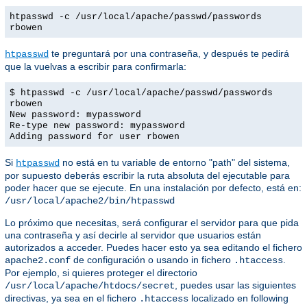
htpasswd -c /usr/local/apache/passwd/passwords
rbowen
te preguntará por una contraseña, y después te pedirá
htpasswd
que la vuelvas a escribir para confirmarla:
$ htpasswd -c /usr/local/apache/passwd/passwords
rbowen
New password: mypassword
Re-type new password: mypassword
Adding password for user rbowen
Si
no está en tu variable de entorno "path" del sistema,
htpasswd
por supuesto deberás escribir la ruta absoluta del ejecutable para
poder hacer que se ejecute. En una instalación por defecto, está en:
/usr/local/apache2/bin/htpasswd
Lo próximo que necesitas, será configurar el servidor para que pida
una contraseña y así decirle al servidor que usuarios están
autorizados a acceder. Puedes hacer esto ya sea editando el fichero
de configuración o usando in fichero
.
apache2.conf
.htaccess
Por ejemplo, si quieres proteger el directorio
, puedes usar las siguientes
/usr/local/apache/htdocs/secret
directivas, ya sea en el fichero
localizado en following
.htaccess