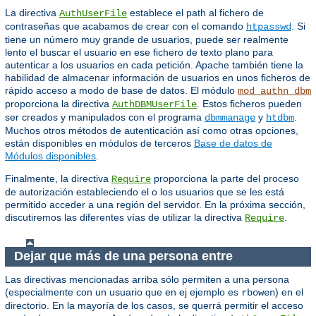
La directiva
establece el path al fichero de
AuthUserFile
contraseñas que acabamos de crear con el comando
. Si
htpasswd
tiene un número muy grande de usuarios, puede ser realmente
lento el buscar el usuario en ese fichero de texto plano para
autenticar a los usuarios en cada petición. Apache también tiene la
habilidad de almacenar información de usuarios en unos ficheros de
rápido acceso a modo de base de datos. El módulo
mod_authn_dbm
proporciona la directiva
. Estos ficheros pueden
AuthDBMUserFile
ser creados y manipulados con el programa
y
.
dbmmanage
htdbm
Muchos otros métodos de autenticación así como otras opciones,
están disponibles en módulos de terceros
Base de datos de
Módulos disponibles
.
Finalmente, la directiva
proporciona la parte del proceso
Require
de autorización estableciendo el o los usuarios que se les está
permitido acceder a una región del servidor. En la próxima sección,
discutiremos las diferentes vías de utilizar la directiva
.
Require
Dejar que más de una persona entre
Las directivas mencionadas arriba sólo permiten a una persona
(especialmente con un usuario que en ej ejemplo es
) en el
rbowen
directorio. En la mayoría de los casos, se querrá permitir el acceso