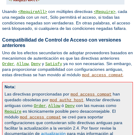
</
RequireAll
>
Usando
con múltiples directivas
, cada
<RequireAll>
<Require>
una negada con un
, Sólo permitirá el acceso, si todas las
not
condiciones negadas son verdaderas. En otras palabras, el acceso
será bloqueado, si cualquiera de las condiciones negadas fallara.
Compatibilidad de Control de Acceso con versiones
anteriores
Uno de los efectos secundarios de adoptar proveedores basados en
mecanismos de autenticación es que las directivas anteriores
,
,
y
ya no son necesarias. Sin embargo,
Order
Allow
Deny
Satisfy
para proporcionar compatibilidad con configuraciones antiguas,
estas directivas se han movido al módulo
.
mod_access_compat
Nota:
Las directivas proporcionadas por
han
mod_access_compat
quedado obsoletas por
. Mezclar directivas
mod_authz_host
antiguas como
,
ó
con las nuevas como
Order
Allow
Deny
es técnicamente posible pero desaconsejable. El
Require
módulo
se creó para soportar
mod_access_compat
configuraciones que contuvieran sólo directivas antiguas para
facilitar la actualización a la versión 2.4. Por favor revise la
documentación de
actualización
para más información al