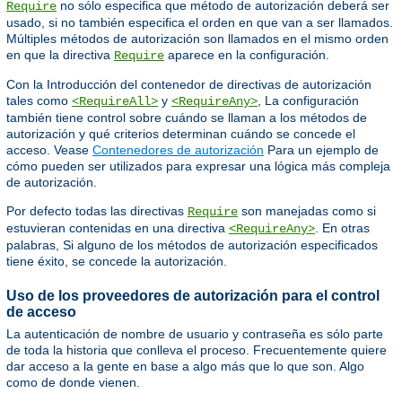
no sólo especifica que método de autorización deberá ser
Require
usado, si no también especifica el orden en que van a ser llamados.
Múltiples métodos de autorización son llamados en el mismo orden
en que la directiva
aparece en la configuración.
Require
Con la Introducción del contenedor de directivas de autorización
tales como
y
, La configuración
<RequireAll>
<RequireAny>
también tiene control sobre cuándo se llaman a los métodos de
autorización y qué criterios determinan cuándo se concede el
acceso. Vease
Contenedores de autorización
Para un ejemplo de
cómo pueden ser utilizados para expresar una lógica más compleja
de autorización.
Por defecto todas las directivas
son manejadas como si
Require
estuvieran contenidas en una directiva
. En otras
<RequireAny>
palabras, Si alguno de los métodos de autorización especificados
tiene éxito, se concede la autorización.
Uso de los proveedores de autorización para el control
de acceso
La autenticación de nombre de usuario y contraseña es sólo parte
de toda la historia que conlleva el proceso. Frecuentemente quiere
dar acceso a la gente en base a algo más que lo que son. Algo
como de donde vienen.