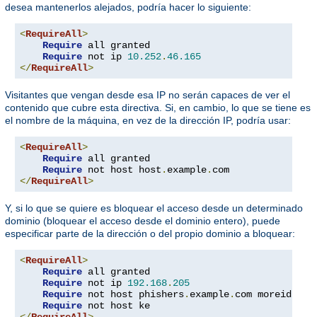
desea mantenerlos alejados, podría hacer lo siguiente:
<
RequireAll
>
Require
 all granted

Require
 not ip 
10.252
.
46.165
</
RequireAll
>
Visitantes que vengan desde esa IP no serán capaces de ver el
contenido que cubre esta directiva. Si, en cambio, lo que se tiene es
el nombre de la máquina, en vez de la dirección IP, podría usar:
<
RequireAll
>
Require
 all granted

Require
 not host host
.
example
.
</
RequireAll
>
Y, si lo que se quiere es bloquear el acceso desde un determinado
dominio (bloquear el acceso desde el dominio entero), puede
especificar parte de la dirección o del propio dominio a bloquear:
<
RequireAll
>
Require
 all granted

Require
 not ip 
192.168
.
205
Require
 not host phishers
.
example
.
com moreidiots
Require