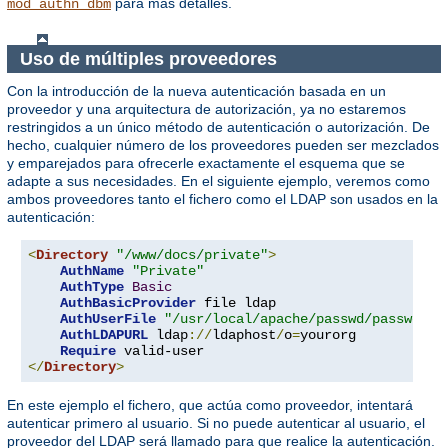
para más detalles.
mod_authn_dbm
Uso de múltiples proveedores
Con la introducción de la nueva autenticación basada en un
proveedor y una arquitectura de autorización, ya no estaremos
restringidos a un único método de autenticación o autorización. De
hecho, cualquier número de los proveedores pueden ser mezclados
y emparejados para ofrecerle exactamente el esquema que se
adapte a sus necesidades. En el siguiente ejemplo, veremos como
ambos proveedores tanto el fichero como el LDAP son usados en la
autenticación:
<
Directory
"/www/docs/private"
>
AuthName
"Private"
AuthType
Basic
AuthBasicProvider
 file ldap

AuthUserFile
"/usr/local/apache/passwd/passwords
AuthLDAPURL
 ldap
://
ldaphost
/
o
=
yourorg

Require
</
Directory
>
En este ejemplo el fichero, que actúa como proveedor, intentará
autenticar primero al usuario. Si no puede autenticar al usuario, el
proveedor del LDAP será llamado para que realice la autenticación.