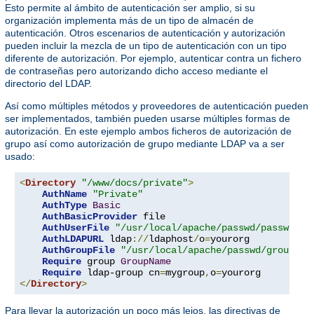
Esto permite al ámbito de autenticación ser amplio, si su
organización implementa más de un tipo de almacén de
autenticación. Otros escenarios de autenticación y autorización
pueden incluir la mezcla de un tipo de autenticación con un tipo
diferente de autorización. Por ejemplo, autenticar contra un fichero
de contraseñas pero autorizando dicho acceso mediante el
directorio del LDAP.
Así como múltiples métodos y proveedores de autenticación pueden
ser implementados, también pueden usarse múltiples formas de
autorización. En este ejemplo ambos ficheros de autorización de
grupo así como autorización de grupo mediante LDAP va a ser
usado:
<
Directory
"/www/docs/private"
>
AuthName
"Private"
AuthType
Basic
AuthBasicProvider
 file

AuthUserFile
"/usr/local/apache/passwd/passwords
AuthLDAPURL
 ldap
://
ldaphost
/
o
=
yourorg

AuthGroupFile
"/usr/local/apache/passwd/groups"
Require
 group 
GroupName
Require
 ldap-group cn
=
mygroup
,
o
=
</
Directory
>
Para llevar la autorización un poco más lejos, las directivas de