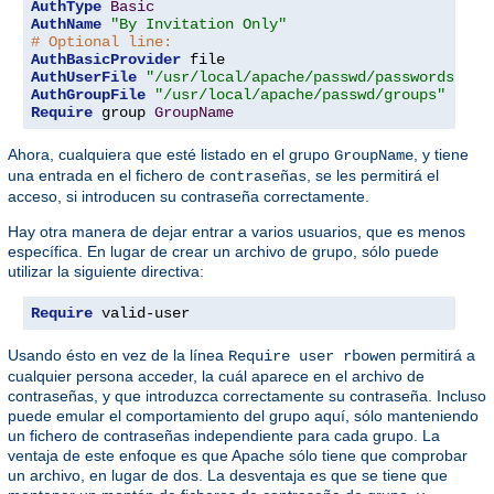
AuthType
Basic
AuthName
"By Invitation Only"
# Optional line:
AuthBasicProvider
AuthUserFile
"/usr/local/apache/passwd/passwords"
AuthGroupFile
"/usr/local/apache/passwd/groups"
Require
 group 
GroupName
Ahora, cualquiera que esté listado en el grupo
, y tiene
GroupName
una entrada en el fichero de
, se les permitirá el
contraseñas
acceso, si introducen su contraseña correctamente.
Hay otra manera de dejar entrar a varios usuarios, que es menos
específica. En lugar de crear un archivo de grupo, sólo puede
utilizar la siguiente directiva:
Require
 valid-user
Usando ésto en vez de la línea
permitirá a
Require user rbowen
cualquier persona acceder, la cuál aparece en el archivo de
contraseñas, y que introduzca correctamente su contraseña. Incluso
puede emular el comportamiento del grupo aquí, sólo manteniendo
un fichero de contraseñas independiente para cada grupo. La
ventaja de este enfoque es que Apache sólo tiene que comprobar
un archivo, en lugar de dos. La desventaja es que se tiene que