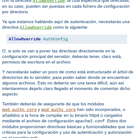
con la directiva
, la cual especifica que directivas,
AllowOverride
en su caso, pueden ser puestas en cada fichero de configuración
por directorio.
Ya que estamos hablando aquí de autenticación, necesitarás una
directiva
como la siguiente:
AllowOverride
AllowOverride
AuthConfig
O, si solo se van a poner las directivas directamente en la
configuración principal del servidor, deberás tener, claro está,
permisos de escritura en el archivo.
Y necesitarás saber un poco de como está estructurado el árbol de
directorios de tu servidor, para poder saber donde se encuentran
algunos archivos. Esto no debería ser una tarea difícil, aún así
intentaremos dejarlo claro llegado el momento de comentar dicho
aspecto.
También deberás de asegurarte de que los módulos
y
han sido incorporados, o
mod_authn_core
mod_authz_core
añadidos a la hora de compilar en tu binario httpd o cargados
mediante el archivo de configuración
. Estos dos
apache2.conf
módulos proporcionan directivas básicas y funcionalidades que son
críticas para la configuración y uso de autenticación y autorización
en el servidor web.