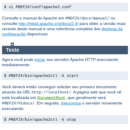
$ vi
PREFIX
/conf/apache2.conf
Consulte o manual do Apache em
ou
PREFIX
/docs/manual/
consulte
http://httpd.apache.org/docs/2.4/
para obter a versão mais
recente deste manual e uma referência completa das
diretivas de
configuração
disponíveis.
Teste
Agora você pode
iniciar
seu servidor Apache HTTP executando
imediatamente:
$
PREFIX
/bin/apache2ctl -k start
Você deverá então conseguir solicitar seu primeiro documento
através da URL
. A página web que você vê
http://localhost/
está localizada em
, que geralmente será
DocumentRoot
. Em seguida,
interrompa
o servidor novamente
PREFIX
/htdocs/
executando:
$
PREFIX
/bin/apache2ctl -k stop