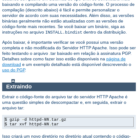
baixando e compilando uma versão do código-fonte. O processo de
compilação (descrito abaixo) é fácil e permite personalizar o
servidor de acordo com suas necessidades. Além disso, as versões
binárias geralmente não estão atualizadas com as versões de
código-fonte mais recentes. Se você baixar um binário, siga as
instruções no arquivo
dentro da distribuição.
INSTALL.bindist
Após baixar, é importante verificar se você possui uma versão
completa e não modificada do Servidor HTTP Apache. Isso pode ser
feito testando o arquivo .tar baixado em relação à assinatura PGP.
Detalhes sobre como fazer isso estão disponíveis na
página de
download
e um exemplo detalhado está disponível descrevendo o
uso do PGP
.
Extraindo
Extrair o código-fonte do arquivo tar do servidor HTTP Apache é
uma questão simples de descompactar e, em seguida, extrair o
arquivo tar:
$ gzip 
-
d httpd-
NN
.
tar
.
gz

$ tar xvf httpd-
NN
.
tar
Isso criará um novo diretório no diretório atual contendo o código-