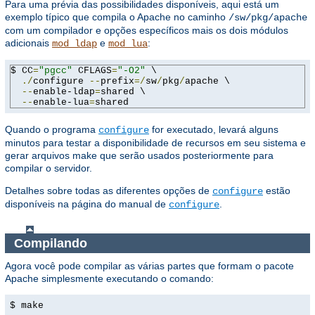
Para uma prévia das possibilidades disponíveis, aqui está um
exemplo típico que compila o Apache no caminho
/sw/pkg/apache
com um compilador e opções específicos mais os dois módulos
adicionais
e
:
mod_ldap
mod_lua
$ CC
=
"pgcc"
 CFLAGS
=
"-O2"
 \

./
configure 
--
prefix
=/
sw
/
pkg
/
apache \

--
enable-ldap
=
shared \

--
enable-lua
=
shared
Quando o programa
for executado, levará alguns
configure
minutos para testar a disponibilidade de recursos em seu sistema e
gerar arquivos make que serão usados ​​posteriormente para
compilar o servidor.
Detalhes sobre todas as diferentes opções de
estão
configure
disponíveis na página do manual de
.
configure
Compilando
Agora você pode compilar as várias partes que formam o pacote
Apache simplesmente executando o comando:
$ make