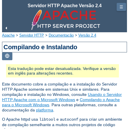
Servidor HTTP Apache Versão 2.4
☰
Apache
>
Servidor HTTP
>
Documentação
>
Versão 2.4
Compilando e Instalando
Esta tradução pode estar desatualizada. Verifique a versão
em inglês para alterações recentes.
Este documento cobre a compilação e a instalação do Servidor
HTTP Apache somente em sistemas Unix e similares. Para
compilação e instalação no Windows, consulte
Usando o Servidor
HTTP Apache com o Microsoft Windows
e
Compilando o Apache
para o Microsoft Windows
. Para outras plataformas, consulte a
documentação da
platforma
.
O Apache httpd usa
e
para criar um ambiente
libtool
autoconf
de compilação semelhante a muitos outros projetos de código