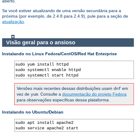
aberto.
Se você estiver atualizando de uma versão secundária para a
próxima (por exemplo, de 2.4.8 para 2.4.9), pule para a seção de
atualização
.
Visão geral para o ansioso
Instalando no Linux Fedora/CentOS/Red Hat Enterprise
sudo yum install httpd

sudo systemctl enable httpd

sudo systemctl start httpd
Versões mais recentes dessas distribuições usam
em
dnf
vez de
. Consulte a
documentação do projeto Fedora
yum
para observações específicas dessa plataforma.
Instalando no Ubuntu/Debian
sudo apt install apache2

sudo service apache2 start