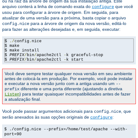
ou na raiz da árvore de origem da sua instalação antiga. Este
arquivo conterá a linha de comando exata do
que você
configure
usou para configurar a árvore de origem. Em seguida, para
atualizar de uma versão para a próxima, basta copiar o arquivo
para a árvore de origem da nova versão, editá-lo
config.nice
para fazer as alterações desejadas e, em seguida, executar:
$ 
./
config
.
nice

$ make

$ make install

$ 
PREFIX
/
bin
/
apache2ctl 
-
k graceful-stop

$ 
PREFIX
/
bin
/
apache2ctl 
-
k start
Você deve sempre testar qualquer nova versão em seu ambiente
antes de colocá-la em produção. Por exemplo, você pode instalar
e executar a nova versão junto com a antiga usando um
--
diferente e uma porta diferente (ajustando a diretiva
prefix
) para testar quaisquer incompatibilidades antes de fazer
Listen
a atualização final.
Você pode passar argumentos adicionais para
, que
config.nice
serão anexados às suas opções originais de
:
configure
$ ./config.nice --prefix=/home/test/apache --with-
port=90