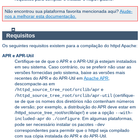
Não encontrou sua plataforma favorita mencionada aqui?
Ajude-
nos a melhorar esta documentação.
Requisitos
Os seguintes requisitos existem para a compilação do httpd Apache:
APR e APR-Util
Certifique-se de que o APR e o APR-Util já estejam instalados
em seu sistema. Caso contrário, ou se preferir não usar as
versões fornecidas pelo sistema, baixe as versões mais
recentes do APR e do APR-Util em
Apache APR
,
descompacte-as em
e
/httpd_source_tree_root/srclib/apr
(certifique-
/httpd_source_tree_root/srclib/apr-util
se de que os nomes dos diretórios não contenham números
de versão; por exemplo, a distribuição do APR deve estar em
/httpd_source_tree_root/srclib/apr/) e use a opção
--with-
do
. Em algumas plataformas,
included-apr
./configure
pode ser necessário instalar os pacotes
-dev
correspondentes para permitir que o httpd seja compilado
com sua cópia instalada do APR e do APR-Util.