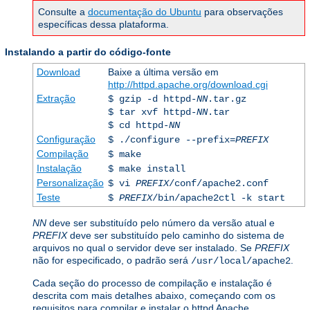
Consulte a
documentação do Ubuntu
para observações
específicas dessa plataforma.
Instalando a partir do código-fonte
Download
Baixe a última versão em
http://httpd.apache.org/download.cgi
Extração
$ gzip -d httpd-
NN
.tar.gz
$ tar xvf httpd-
NN
.tar
$ cd httpd-
NN
Configuração
$ ./configure --prefix=
PREFIX
Compilação
$ make
Instalação
$ make install
Personalização
$ vi
PREFIX
/conf/apache2.conf
Teste
$
PREFIX
/bin/apache2ctl -k start
NN
deve ser substituído pelo número da versão atual e
PREFIX
deve ser substituído pelo caminho do sistema de
arquivos no qual o servidor deve ser instalado. Se
PREFIX
não for especificado, o padrão será
.
/usr/local/apache2
Cada seção do processo de compilação e instalação é
descrita com mais detalhes abaixo, começando com os
requisitos para compilar e instalar o httpd Apache.