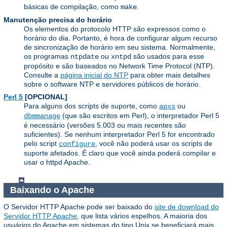
básicas de compilação, como
.
make
Manutenção precisa do horário
Os elementos do protocolo HTTP são expressos como o
horário do dia. Portanto, é hora de configurar algum recurso
de sincronização de horário em seu sistema. Normalmente,
os programas
ou
são usados ​​para esse
ntpdate
xntpd
propósito e são baseados no Network Time Protocol (NTP).
Consulte a
página inicial do NTP
para obter mais detalhes
sobre o software NTP e servidores públicos de horário.
Perl 5
[OPCIONAL]
Para alguns dos scripts de suporte, como
ou
apxs
(que são escritos em Perl), o interpretador Perl 5
dbmmanage
é necessário (versões 5.003 ou mais recentes são
suficientes). Se nenhum interpretador Perl 5 for encontrado
pelo script
, você não poderá usar os scripts de
configure
suporte afetados. É claro que você ainda poderá compilar e
usar o httpd Apache.
Baixando o Apache
O Servidor HTTP Apache pode ser baixado do
site de download do
Servidor HTTP Apache
, que lista vários espelhos. A maioria dos
usuários do Apache em sistemas do tipo Unix se beneficiará mais