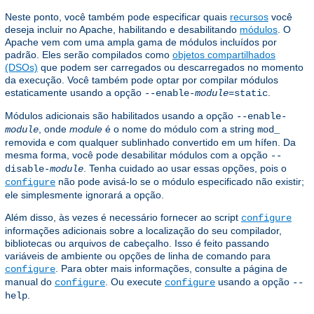
Neste ponto, você também pode especificar quais
recursos
você
deseja incluir no Apache, habilitando e desabilitando
módulos
. O
Apache vem com uma ampla gama de módulos incluídos por
padrão. Eles serão compilados como
objetos compartilhados
(DSOs)
que podem ser carregados ou descarregados no momento
da execução. Você também pode optar por compilar módulos
estaticamente usando a opção
.
--enable-
module
=static
Módulos adicionais são habilitados usando a opção
--enable-
, onde
module
é o nome do módulo com a string
module
mod_
removida e com qualquer sublinhado convertido em um hífen. Da
mesma forma, você pode desabilitar módulos com a opção
--
. Tenha cuidado ao usar essas opções, pois o
disable-
module
não pode avisá-lo se o módulo especificado não existir;
configure
ele simplesmente ignorará a opção.
Além disso, às vezes é necessário fornecer ao script
configure
informações adicionais sobre a localização do seu compilador,
bibliotecas ou arquivos de cabeçalho. Isso é feito passando
variáveis ​​de ambiente ou opções de linha de comando para
. Para obter mais informações, consulte a página de
configure
manual do
. Ou execute
usando a opção
configure
configure
--
.
help