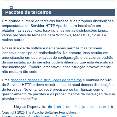
Pacotes de terceiros
Um grande número de terceiros fornece suas próprias distribuições
empacotadas do Servidor HTTP Apache para instalação em
plataformas específicas. Isso inclui as várias distribuições Linux,
vários pacotes de terceiros para Windows, Mac OS X, Solaris e
muitas outras.
Nossa licença de software não apenas permite mas também
incentiva esse tipo de redistribuição. No entanto, isso resulta em
uma situação em que o layout de configuração e os valores padrão
da sua instalação do servidor podem diferir do que está descrito na
documentação. Embora lamentável, essa situação provavelmente
não mudará tão cedo.
Uma
descrição dessas distribuições de terceiros
é mantida no wiki
do Servidor HTTP e deve refletir o estado atual dessas distribuições
de terceiros. No entanto, você precisará se familiarizar com o
gerenciamento de pacotes e os procedimentos de instalação da sua
plataforma específica.
Línguas Disponíveis:
de
|
en
|
es
|
fr
|
ja
|
ko
|
pt-br
|
tr
Copyright 2026 The Apache Software Foundation.
Licenciado sob a
Apache License, Version 2.0
.