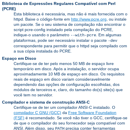
Biblioteca de Expressões Regulares Compatível com Perl
(PCRE)
Esta biblioteca é necessária, mas não é mais fornecida com o
httpd. Baixe o código-fonte em
http://www.pcre.org
, ou instale
um pacote. Se o seu sistema de compilação não encontrar o
script pcre-config instalado pela compilação do PCRE,
indique-o usando o parâmetro
. Em algumas
--with-pcre
plataformas, pode ser necessário instalar o pacote
-dev
correspondente para permitir que o httpd seja compilado com
a sua cópia instalada do PCRE.
Espaço em Disco
Certifique-se de ter pelo menos 50 MB de espaço livre
temporário em disco. Após a instalação, o servidor ocupa
aproximadamente 10 MB de espaço em disco. Os requisitos
reais de espaço em disco variam consideravelmente
dependendo das opções de configuração escolhidas, dos
módulos de terceiros e, claro, do tamanho do(s) site(s) que
você tem no servidor.
Compilador e sistema de construção ANSI-C
Certifique-se de ter um compilador ANSI-C instalado. O
compilador C GNU (GCC)
da
Free Software Foundation
(FSF)
é recomendado. Se você não tiver o GCC, certifique-se
de que o compilador do seu fornecedor seja compatível com
ANSI. Além disso, seu
precisa conter ferramentas
PATH